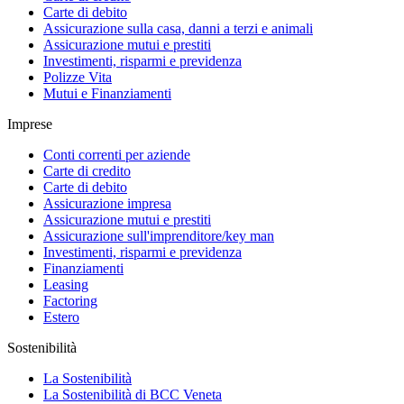
Carte di debito
Assicurazione sulla casa, danni a terzi e animali
Assicurazione mutui e prestiti
Investimenti, risparmi e previdenza
Polizze Vita
Mutui e Finanziamenti
Imprese
Conti correnti per aziende
Carte di credito
Carte di debito
Assicurazione impresa
Assicurazione mutui e prestiti
Assicurazione sull'imprenditore/key man
Investimenti, risparmi e previdenza
Finanziamenti
Leasing
Factoring
Estero
Sostenibilità
La Sostenibilità
La Sostenibilità di BCC Veneta