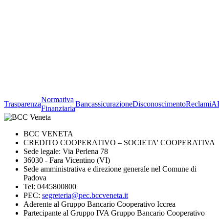
Normativa
Trasparenza
Bancassicurazione
Disconoscimento
Reclami
A
Finanziaria
BCC VENETA
CREDITO COOPERATIVO – SOCIETA' COOPERATIVA
Sede legale: Via Perlena 78
36030 - Fara Vicentino (VI)
Sede amministrativa e direzione generale nel Comune di
Padova
Tel: 0445800800
PEC:
segreteria@pec.bccveneta.it
Aderente al Gruppo Bancario Cooperativo Iccrea
Partecipante al Gruppo IVA Gruppo Bancario Cooperativo