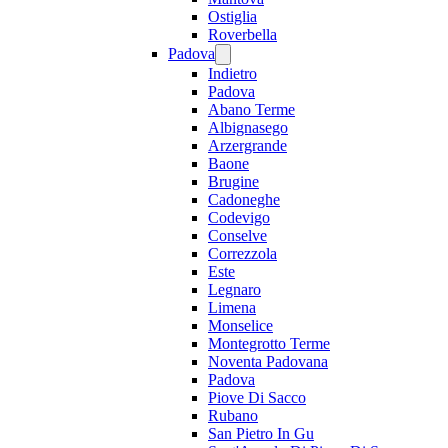
Ostiglia
Roverbella
Padova
Indietro
Padova
Abano Terme
Albignasego
Arzergrande
Baone
Brugine
Cadoneghe
Codevigo
Conselve
Correzzola
Este
Legnaro
Limena
Monselice
Montegrotto Terme
Noventa Padovana
Padova
Piove Di Sacco
Rubano
San Pietro In Gu