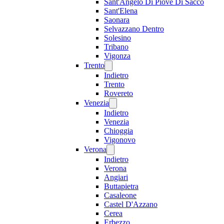
Sant'Angelo Di Piove Di Sacco
Sant'Elena
Saonara
Selvazzano Dentro
Solesino
Tribano
Vigonza
Trento
Indietro
Trento
Rovereto
Venezia
Indietro
Venezia
Chioggia
Vigonovo
Verona
Indietro
Verona
Angiari
Buttapietra
Casaleone
Castel D'Azzano
Cerea
Erbezzo