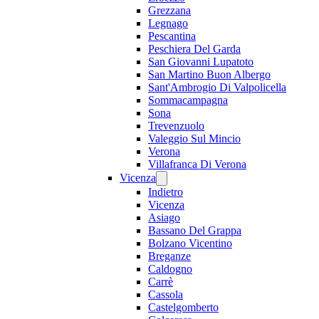
Grezzana
Legnago
Pescantina
Peschiera Del Garda
San Giovanni Lupatoto
San Martino Buon Albergo
Sant'Ambrogio Di Valpolicella
Sommacampagna
Sona
Trevenzuolo
Valeggio Sul Mincio
Verona
Villafranca Di Verona
Vicenza
Indietro
Vicenza
Asiago
Bassano Del Grappa
Bolzano Vicentino
Breganze
Caldogno
Carrè
Cassola
Castelgomberto