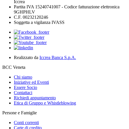
Iccrea
Partita IVA 15240741007 - Codice fatturazione elettronica
9GHPHLV
C.F. 00232120246
Soggetta a vigilanza IVASS
Realizzato da
Iccrea Banca S.p.A.
BCC Veneta
Chi siamo
Iniziative ed Eventi
Essere Socio
Contattaci
Richiedi appuntamento
Etica di Gruppo e Whistleblowing
Persone e Famiglie
Conti correnti
Carte di credito