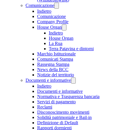
Comunicazione
Indietro
Comunicazione
Company Profile
House Organ
Indietro
House Organ
La Rua
Terra Patavina e dintorni
Marchio Istituzionale
Comunicati Stampa
Rassegna Stampa
News della BCC
Notizie del territorio
Documenti e informative
Indietro
Documenti e informative
Normativa e Trasparenza bancaria
Servizi di pagamento
Reclami
Disconoscimento movimenti
Solidità patrimoniale e Bail-in
Definizione di Default
Rapporti dormienti