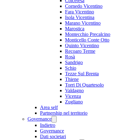
Colceresa
Cornedo Vicentino
Fara Vicentino
Isola Vicentina
Marano Vicentino
Marostica
Montecchio Precalcino
Monticello Conte Otto
Quinto Vicentino
Recoaro Terme
Rosà
Sandrigo
Schio
Tezze Sul Brenta
Thiene
Torri Di Quartesolo
Valdagno
Vicenza
Zugliano
Area self
Partnership nel territorio
Governance
Indietro
Governance
Dati societari