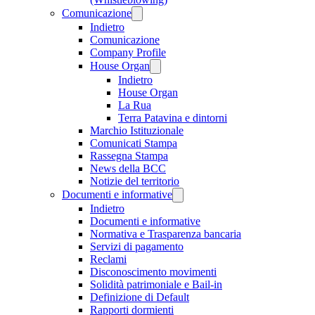
Comunicazione
Indietro
Comunicazione
Company Profile
House Organ
Indietro
House Organ
La Rua
Terra Patavina e dintorni
Marchio Istituzionale
Comunicati Stampa
Rassegna Stampa
News della BCC
Notizie del territorio
Documenti e informative
Indietro
Documenti e informative
Normativa e Trasparenza bancaria
Servizi di pagamento
Reclami
Disconoscimento movimenti
Solidità patrimoniale e Bail-in
Definizione di Default
Rapporti dormienti