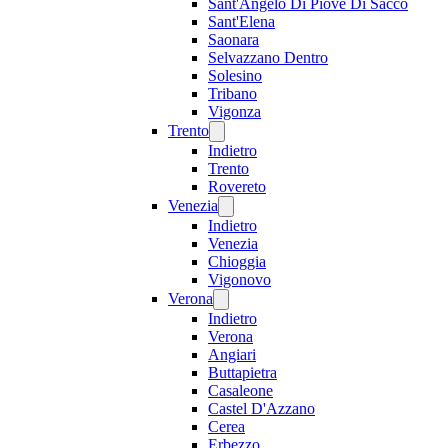
Sant'Angelo Di Piove Di Sacco
Sant'Elena
Saonara
Selvazzano Dentro
Solesino
Tribano
Vigonza
Trento
Indietro
Trento
Rovereto
Venezia
Indietro
Venezia
Chioggia
Vigonovo
Verona
Indietro
Verona
Angiari
Buttapietra
Casaleone
Castel D'Azzano
Cerea
Erbezzo