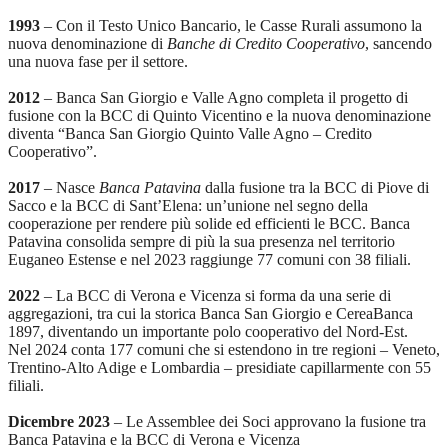
1993
– Con il Testo Unico Bancario, le Casse Rurali assumono la
nuova denominazione di
Banche di Credito Cooperativo
, sancendo
una nuova fase per il settore.
2012
– Banca San Giorgio e Valle Agno completa il progetto di
fusione con la BCC di Quinto Vicentino e la nuova denominazione
diventa “Banca San Giorgio Quinto Valle Agno – Credito
Cooperativo”.
2017
– Nasce
Banca Patavina
dalla fusione tra la BCC di Piove di
Sacco e la BCC di Sant’Elena: un’unione nel segno della
cooperazione per rendere più solide ed efficienti le BCC. Banca
Patavina consolida sempre di più la sua presenza nel territorio
Euganeo Estense e nel 2023 raggiunge 77 comuni con 38 filiali.
2022
– La BCC di Verona e Vicenza si forma da una serie di
aggregazioni, tra cui la storica Banca San Giorgio e CereaBanca
1897, diventando un importante polo cooperativo del Nord-Est.
Nel 2024 conta 177 comuni che si estendono in tre regioni – Veneto,
Trentino-Alto Adige e Lombardia – presidiate capillarmente con 55
filiali.
Dicembre 2023
– Le Assemblee dei Soci approvano la fusione tra
Banca Patavina e la BCC di Verona e Vicenza