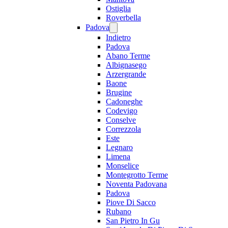
Ostiglia
Roverbella
Padova
Indietro
Padova
Abano Terme
Albignasego
Arzergrande
Baone
Brugine
Cadoneghe
Codevigo
Conselve
Correzzola
Este
Legnaro
Limena
Monselice
Montegrotto Terme
Noventa Padovana
Padova
Piove Di Sacco
Rubano
San Pietro In Gu