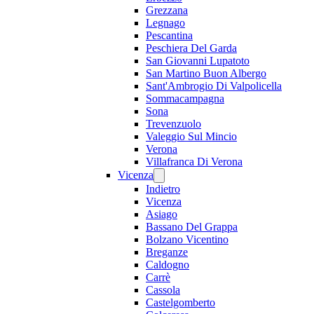
Grezzana
Legnago
Pescantina
Peschiera Del Garda
San Giovanni Lupatoto
San Martino Buon Albergo
Sant'Ambrogio Di Valpolicella
Sommacampagna
Sona
Trevenzuolo
Valeggio Sul Mincio
Verona
Villafranca Di Verona
Vicenza
Indietro
Vicenza
Asiago
Bassano Del Grappa
Bolzano Vicentino
Breganze
Caldogno
Carrè
Cassola
Castelgomberto