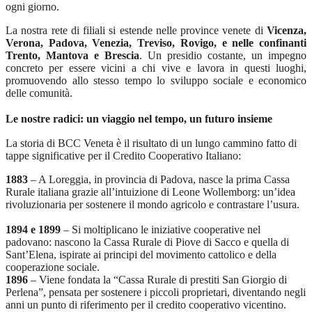
ogni giorno.
La nostra rete di filiali si estende nelle province venete di
Vicenza,
Verona, Padova, Venezia, Treviso, Rovigo, e nelle confinanti
Trento, Mantova e Brescia
. Un presidio costante, un impegno
concreto per essere vicini a chi vive e lavora in questi luoghi,
promuovendo allo stesso tempo lo sviluppo sociale e economico
delle comunità.
Le nostre radici: un viaggio nel tempo, un futuro insieme
La storia di BCC Veneta è il risultato di un lungo cammino fatto di
tappe significative per il Credito Cooperativo Italiano:
1883
– A Loreggia, in provincia di Padova, nasce la prima Cassa
Rurale italiana grazie all’intuizione di Leone Wollemborg: un’idea
rivoluzionaria per sostenere il mondo agricolo e contrastare l’usura.
1894 e 1899
– Si moltiplicano le iniziative cooperative nel
padovano: nascono la Cassa Rurale di Piove di Sacco e quella di
Sant’Elena, ispirate ai principi del movimento cattolico e della
cooperazione sociale.
1896
– Viene fondata la “Cassa Rurale di prestiti San Giorgio di
Perlena”, pensata per sostenere i piccoli proprietari, diventando negli
anni un punto di riferimento per il credito cooperativo vicentino.