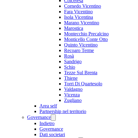
Colceresa
Cornedo Vicentino
Fara Vicentino
Isola Vicentina
Marano Vicentino
Marostica
Montecchio Precalcino
Monticello Conte Otto
Quinto Vicentino
Recoaro Terme
Rosà
Sandrigo
Schio
Tezze Sul Brenta
Thiene
Torri Di Quartesolo
Valdagno
Vicenza
Zugliano
Area self
Partnership nel territorio
Governance
Indietro
Governance
Dati societari