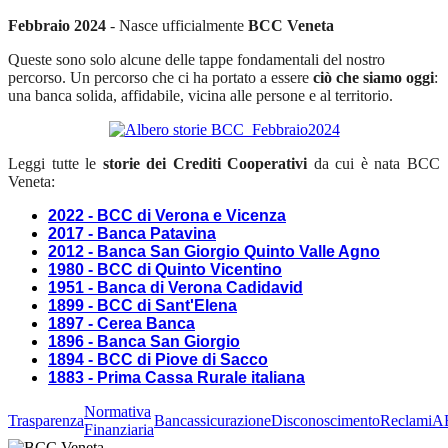
Febbraio 2024
- Nasce ufficialmente
BCC Veneta
Queste sono solo alcune delle tappe fondamentali del nostro
percorso. Un percorso che ci ha portato a essere
ciò che siamo oggi
:
una banca solida, affidabile, vicina alle persone e al territorio.
Leggi tutte le
storie dei Crediti Cooperativi
da cui è nata BCC
Veneta:
2022 - BCC di Verona e Vicenza
2017 - Banca Patavina
2012 - Banca San Giorgio Quinto Valle Agno
1980 - BCC di Quinto Vicentino
1951 - Banca di Verona Cadidavid
1899 - BCC di Sant'Elena
1897 - Cerea Banca
1896 - Banca San Giorgio
1894 - BCC di Piove di Sacco
1883 - Prima Cassa Rurale italiana
Normativa
Trasparenza
Bancassicurazione
Disconoscimento
Reclami
A
Finanziaria