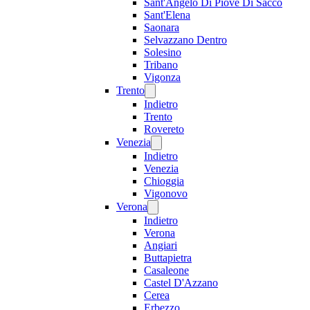
Sant'Angelo Di Piove Di Sacco
Sant'Elena
Saonara
Selvazzano Dentro
Solesino
Tribano
Vigonza
Trento
Indietro
Trento
Rovereto
Venezia
Indietro
Venezia
Chioggia
Vigonovo
Verona
Indietro
Verona
Angiari
Buttapietra
Casaleone
Castel D'Azzano
Cerea
Erbezzo