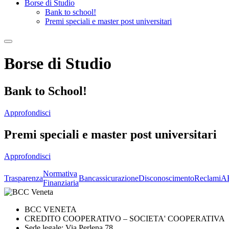
Borse di Studio
Bank to school!
Premi speciali e master post universitari
Borse di Studio
Bank to School!
Approfondisci
Premi speciali e master post universitari
Approfondisci
Normativa
Trasparenza
Bancassicurazione
Disconoscimento
Reclami
A
Finanziaria
BCC VENETA
CREDITO COOPERATIVO – SOCIETA' COOPERATIVA
Sede legale: Via Perlena 78