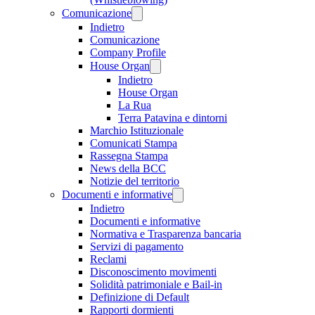
Comunicazione
Indietro
Comunicazione
Company Profile
House Organ
Indietro
House Organ
La Rua
Terra Patavina e dintorni
Marchio Istituzionale
Comunicati Stampa
Rassegna Stampa
News della BCC
Notizie del territorio
Documenti e informative
Indietro
Documenti e informative
Normativa e Trasparenza bancaria
Servizi di pagamento
Reclami
Disconoscimento movimenti
Solidità patrimoniale e Bail-in
Definizione di Default
Rapporti dormienti