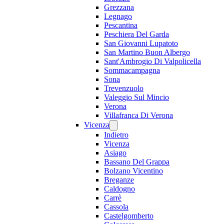
Grezzana
Legnago
Pescantina
Peschiera Del Garda
San Giovanni Lupatoto
San Martino Buon Albergo
Sant'Ambrogio Di Valpolicella
Sommacampagna
Sona
Trevenzuolo
Valeggio Sul Mincio
Verona
Villafranca Di Verona
Vicenza
Indietro
Vicenza
Asiago
Bassano Del Grappa
Bolzano Vicentino
Breganze
Caldogno
Carrè
Cassola
Castelgomberto