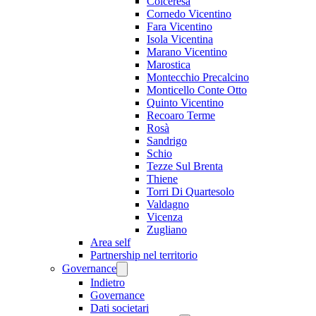
Colceresa
Cornedo Vicentino
Fara Vicentino
Isola Vicentina
Marano Vicentino
Marostica
Montecchio Precalcino
Monticello Conte Otto
Quinto Vicentino
Recoaro Terme
Rosà
Sandrigo
Schio
Tezze Sul Brenta
Thiene
Torri Di Quartesolo
Valdagno
Vicenza
Zugliano
Area self
Partnership nel territorio
Governance
Indietro
Governance
Dati societari