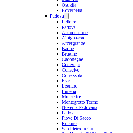
Ostiglia
Roverbella
Padova
Indietro
Padova
Abano Terme
Albignasego
Arzergrande
Baone
Brugine
Cadoneghe
Codevigo
Conselve
Correzzola
Este
Legnaro
Limena
Monselice
Montegrotto Terme
Noventa Padovana
Padova
Piove Di Sacco
Rubano
San Pietro In Gu