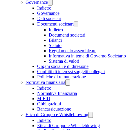
Governance
Indietro
Governance
Dati societari
Documenti societari
Indietro
Documenti societari
Bilanci
Statuto
Regolamento assembleare
Informativa in tema di Governo Societario
Sistema di valori
Organi sociali e di direzione
Conflitti di interessi soggetti collegati
Politiche di remunerazione
Normativa finanziaria
Indietro
Normativa finanziaria
MIFID
Obbligazioni
Bancassicurazione
Etica di Gruppo e Whistleblowing
Indietro
Etica di Gruppo e Whistleblowing