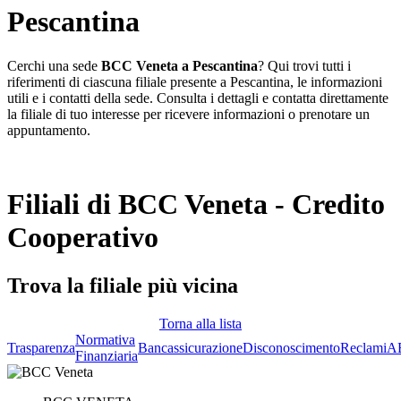
Pescantina
Cerchi una sede
BCC Veneta a Pescantina
? Qui trovi tutti i
riferimenti di ciascuna filiale presente a Pescantina, le informazioni
utili e i contatti della sede. Consulta i dettagli e contatta direttamente
la filiale di tuo interesse per ricevere informazioni o prenotare un
appuntamento.
Filiali di BCC Veneta - Credito
Cooperativo
Trova la filiale più vicina
Torna alla lista
Normativa
Trasparenza
Bancassicurazione
Disconoscimento
Reclami
A
Finanziaria