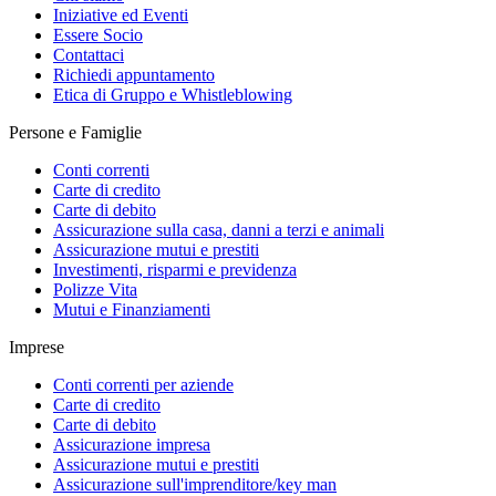
Iniziative ed Eventi
Essere Socio
Contattaci
Richiedi appuntamento
Etica di Gruppo e Whistleblowing
Persone e Famiglie
Conti correnti
Carte di credito
Carte di debito
Assicurazione sulla casa, danni a terzi e animali
Assicurazione mutui e prestiti
Investimenti, risparmi e previdenza
Polizze Vita
Mutui e Finanziamenti
Imprese
Conti correnti per aziende
Carte di credito
Carte di debito
Assicurazione impresa
Assicurazione mutui e prestiti
Assicurazione sull'imprenditore/key man