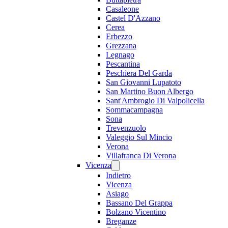
Casaleone
Castel D'Azzano
Cerea
Erbezzo
Grezzana
Legnago
Pescantina
Peschiera Del Garda
San Giovanni Lupatoto
San Martino Buon Albergo
Sant'Ambrogio Di Valpolicella
Sommacampagna
Sona
Trevenzuolo
Valeggio Sul Mincio
Verona
Villafranca Di Verona
Vicenza
Indietro
Vicenza
Asiago
Bassano Del Grappa
Bolzano Vicentino
Breganze