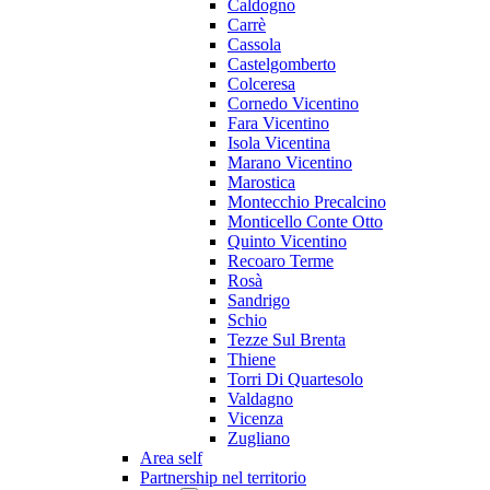
Caldogno
Carrè
Cassola
Castelgomberto
Colceresa
Cornedo Vicentino
Fara Vicentino
Isola Vicentina
Marano Vicentino
Marostica
Montecchio Precalcino
Monticello Conte Otto
Quinto Vicentino
Recoaro Terme
Rosà
Sandrigo
Schio
Tezze Sul Brenta
Thiene
Torri Di Quartesolo
Valdagno
Vicenza
Zugliano
Area self
Partnership nel territorio