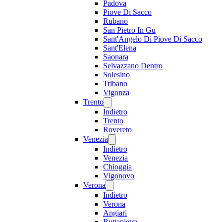
Padova
Piove Di Sacco
Rubano
San Pietro In Gu
Sant'Angelo Di Piove Di Sacco
Sant'Elena
Saonara
Selvazzano Dentro
Solesino
Tribano
Vigonza
Trento
Indietro
Trento
Rovereto
Venezia
Indietro
Venezia
Chioggia
Vigonovo
Verona
Indietro
Verona
Angiari
Buttapietra