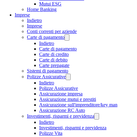
Mutui ESG
Home Banking
Imprese
Indietro
Imprese
Conti correnti per aziende
Carte di pagamento
Indietro
Carte di pagamento
Carte di credito
Carte di debito
Carte prepagate
Sistemi di pagamento
Polizze Assicurative
Indietro
Polizze Assicurative
Assicurazione impresa
Assicurazione mutui e prestiti
Assicurazione sull'imprenditore/key man
Assicurazione RC Auto
Investimenti, risparmi e previdenza
Indietro
Investimenti, risparmi e previdenza
Polizze Vita