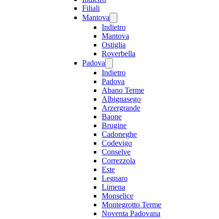
Filiali
Mantova
Indietro
Mantova
Ostiglia
Roverbella
Padova
Indietro
Padova
Abano Terme
Albignasego
Arzergrande
Baone
Brugine
Cadoneghe
Codevigo
Conselve
Correzzola
Este
Legnaro
Limena
Monselice
Montegrotto Terme
Noventa Padovana