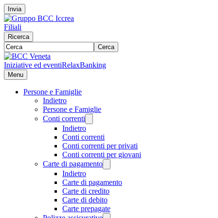
Invia
Filiali
Ricerca
Cerca
Iniziative ed eventi
RelaxBanking
Menu
Persone e Famiglie
Indietro
Persone e Famiglie
Conti correnti
Indietro
Conti correnti
Conti correnti per privati
Conti correnti per giovani
Carte di pagamento
Indietro
Carte di pagamento
Carte di credito
Carte di debito
Carte prepagate
Polizze assicurative