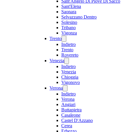
Sant'Angelo Di Piove Di Sacco
Sant'Elena
Saonara
Selvazzano Dentro
Solesino
Tribano
Vigonza
Trento
Indietro
Trento
Rovereto
Venezia
Indietro
Venezia
Chioggia
Vigonovo
Verona
Indietro
Verona
Angiari
Buttapietra
Casaleone
Castel D'Azzano
Cerea
Erbezzo