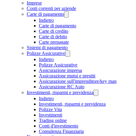
Imprese
Conti correnti per aziende
Carte di pagamento
Indietro
Carte di pagamento
Carte di credito
Carte di debito
Carte prepagate
Sistemi di pagamento
Polizze Assicurative
Indietro
Polizze Assicurative
Assicurazione impresa
Assicurazione mutui e prestiti
Assicurazione sull'imprenditore/key man
Assicurazione RC Auto
Investimenti, risparmi e previdenza
Indietro
Investimenti, risparmi e previdenza
Polizze Vita
Investimenti
Trading online
Conti d'investimento
Consulenza Finanziaria