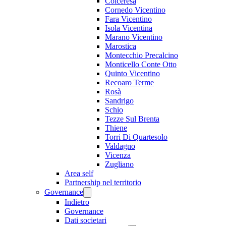
Colceresa
Cornedo Vicentino
Fara Vicentino
Isola Vicentina
Marano Vicentino
Marostica
Montecchio Precalcino
Monticello Conte Otto
Quinto Vicentino
Recoaro Terme
Rosà
Sandrigo
Schio
Tezze Sul Brenta
Thiene
Torri Di Quartesolo
Valdagno
Vicenza
Zugliano
Area self
Partnership nel territorio
Governance
Indietro
Governance
Dati societari