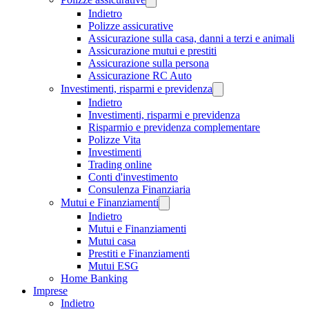
Indietro
Polizze assicurative
Assicurazione sulla casa, danni a terzi e animali
Assicurazione mutui e prestiti
Assicurazione sulla persona
Assicurazione RC Auto
Investimenti, risparmi e previdenza
Indietro
Investimenti, risparmi e previdenza
Risparmio e previdenza complementare
Polizze Vita
Investimenti
Trading online
Conti d'investimento
Consulenza Finanziaria
Mutui e Finanziamenti
Indietro
Mutui e Finanziamenti
Mutui casa
Prestiti e Finanziamenti
Mutui ESG
Home Banking
Imprese
Indietro