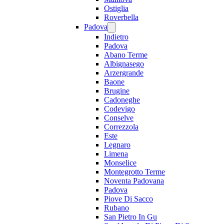
Ostiglia
Roverbella
Padova
Indietro
Padova
Abano Terme
Albignasego
Arzergrande
Baone
Brugine
Cadoneghe
Codevigo
Conselve
Correzzola
Este
Legnaro
Limena
Monselice
Montegrotto Terme
Noventa Padovana
Padova
Piove Di Sacco
Rubano
San Pietro In Gu