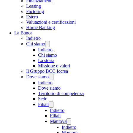
Finanziamenti
Leasing
Factoring
Estero
Valutazioni e certificazioni
Home Banking
La Banca
Indietro
Chi siamo
Indietro
Chi siamo
La storia
Missione e valori
Il Gruppo BCC Iccrea
Dove siamo
Indietro
Dove siamo
Territorio di competenza
Sede
Filiali
Indietro
Filiali
Mantova
Indietro
Mantova