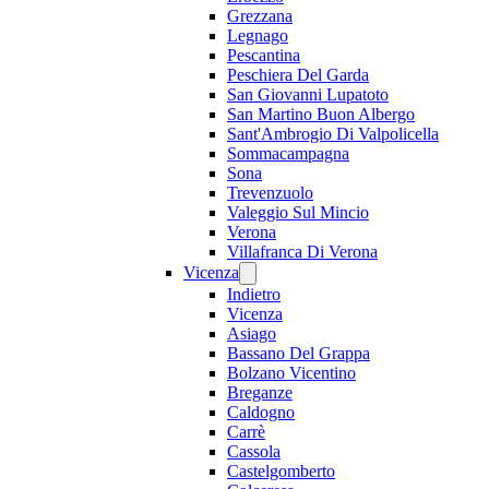
Grezzana
Legnago
Pescantina
Peschiera Del Garda
San Giovanni Lupatoto
San Martino Buon Albergo
Sant'Ambrogio Di Valpolicella
Sommacampagna
Sona
Trevenzuolo
Valeggio Sul Mincio
Verona
Villafranca Di Verona
Vicenza
Indietro
Vicenza
Asiago
Bassano Del Grappa
Bolzano Vicentino
Breganze
Caldogno
Carrè
Cassola
Castelgomberto