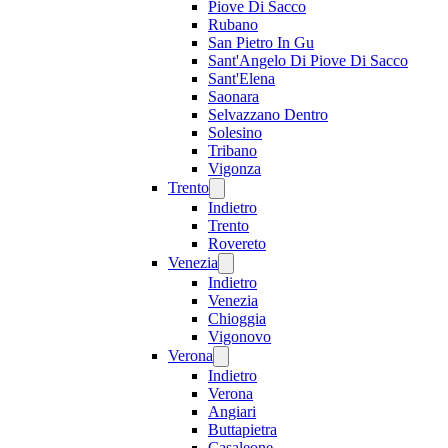
Piove Di Sacco
Rubano
San Pietro In Gu
Sant'Angelo Di Piove Di Sacco
Sant'Elena
Saonara
Selvazzano Dentro
Solesino
Tribano
Vigonza
Trento
Indietro
Trento
Rovereto
Venezia
Indietro
Venezia
Chioggia
Vigonovo
Verona
Indietro
Verona
Angiari
Buttapietra
Casaleone