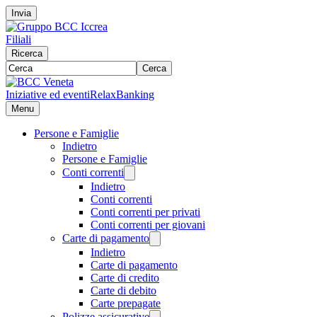
Invia
Filiali
Ricerca
Cerca
Iniziative ed eventi
RelaxBanking
Menu
Persone e Famiglie
Indietro
Persone e Famiglie
Conti correnti
Indietro
Conti correnti
Conti correnti per privati
Conti correnti per giovani
Carte di pagamento
Indietro
Carte di pagamento
Carte di credito
Carte di debito
Carte prepagate
Polizze assicurative