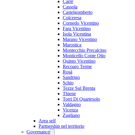
Carrè
Cassola
Castelgomberto
Colceresa
Cornedo Vicentino
Fara Vicentino
Isola Vicentina
Marano Vicentino
Marostica
Montecchio Precalcino
Monticello Conte Otto
Quinto Vicentino
Recoaro Terme
Rosà
Sandrigo
Schio
Tezze Sul Brenta
Thiene
Torri Di Quartesolo
Valdagno
Vicenza
Zugliano
Area self
Partnership nel territorio
Governance