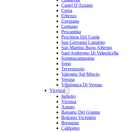
Castel D'Azzano
Cerea
Erbezzo
Grezzana
Legnago
Pescantina
Peschiera Del Garda
San Giovanni Lupatoto
San Martino Buon Albergo
Sant'Ambrogio Di Valpolicella
Sommacampagna
Sona
Trevenzuolo
Valeggio Sul Mincio
Verona
Villafranca Di Verona
Vicenza
Indietro
Vicenza
Asiago
Bassano Del Grappa
Bolzano Vicentino
Breganze
Caldogno