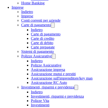
Home Banking
Imprese
Indietro
Imprese
Conti correnti per aziende
Carte di pagamento
Indietro
Carte di pagamento
Carte di credito
Carte di debito
Carte prepagate
Sistemi di pagamento
Polizze Assicurative
Indietro
Polizze Assicurative
Assicurazione impresa
Assicurazione mutui e prestiti
Assicurazione sull'imprenditore/key man
Assicurazione RC Auto
Investimenti, risparmi e previdenza
Indietro
Investimenti, risparmi e previdenza
Polizze Vita
Investimenti