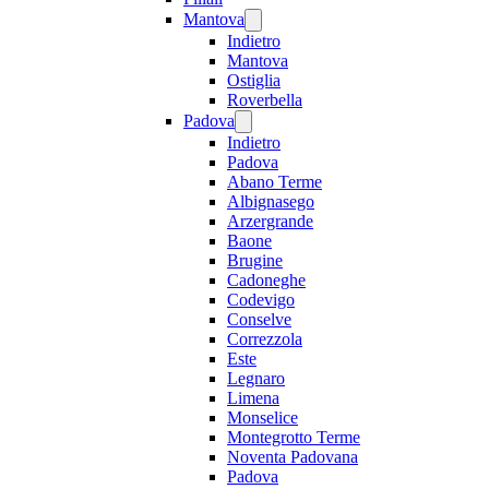
Mantova
Indietro
Mantova
Ostiglia
Roverbella
Padova
Indietro
Padova
Abano Terme
Albignasego
Arzergrande
Baone
Brugine
Cadoneghe
Codevigo
Conselve
Correzzola
Este
Legnaro
Limena
Monselice
Montegrotto Terme
Noventa Padovana
Padova