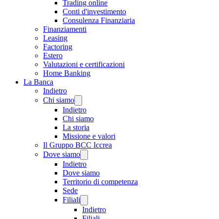
Trading online
Conti d'investimento
Consulenza Finanziaria
Finanziamenti
Leasing
Factoring
Estero
Valutazioni e certificazioni
Home Banking
La Banca
Indietro
Chi siamo
Indietro
Chi siamo
La storia
Missione e valori
Il Gruppo BCC Iccrea
Dove siamo
Indietro
Dove siamo
Territorio di competenza
Sede
Filiali
Indietro
Filiali