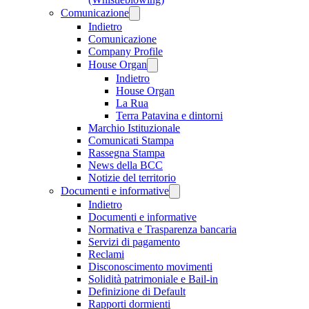
Comunicazione
Indietro
Comunicazione
Company Profile
House Organ
Indietro
House Organ
La Rua
Terra Patavina e dintorni
Marchio Istituzionale
Comunicati Stampa
Rassegna Stampa
News della BCC
Notizie del territorio
Documenti e informative
Indietro
Documenti e informative
Normativa e Trasparenza bancaria
Servizi di pagamento
Reclami
Disconoscimento movimenti
Solidità patrimoniale e Bail-in
Definizione di Default
Rapporti dormienti