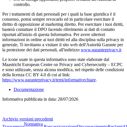
controllo.
Per i trattamenti di dati personali per i quali la base giuridica è il
consenso, potrai sempre revocarlo ed in particolare esercitare il
diritto di opposizione al marketing diretto. Per esercitare i tuoi diritti,
basterà contattare il DPO facendo riferimento ai dati di contatto
riportati all'inizio di questa Informativa. Per avere ulteriori
informazioni in ordine ai tuoi diritti ed alla disciplina sulla privacy in
generale, Ti invitiamo a visitare il sito web dell'Autorità Garante per
la protezione dei dati personali, all'indirizzo
www.garanteprivacy.it
Le icone usate in questa informativa sono state elaborate dal
Maastricht European Centre on Privacy and Cybersecurity – ECPC
e sono utilizzate, senza alcuna modifica, nel rispetto delle condizioni
della licenza CC BY 4.0 di cui al link:
https://www.garanteprivacy.it/temi/informativechiare
.
Documentazione
Informativa pubblicata in data:
28/07/2026
Archivio versioni precedenti
Normativa
Trasparenza
Bancassicurazione
Disconoscimento
Reclami
A