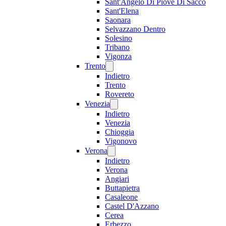
Sant'Angelo Di Piove Di Sacco
Sant'Elena
Saonara
Selvazzano Dentro
Solesino
Tribano
Vigonza
Trento
Indietro
Trento
Rovereto
Venezia
Indietro
Venezia
Chioggia
Vigonovo
Verona
Indietro
Verona
Angiari
Buttapietra
Casaleone
Castel D'Azzano
Cerea
Erbezzo