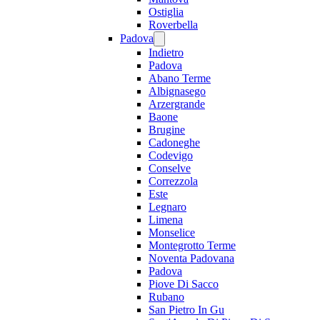
Ostiglia
Roverbella
Padova
Indietro
Padova
Abano Terme
Albignasego
Arzergrande
Baone
Brugine
Cadoneghe
Codevigo
Conselve
Correzzola
Este
Legnaro
Limena
Monselice
Montegrotto Terme
Noventa Padovana
Padova
Piove Di Sacco
Rubano
San Pietro In Gu