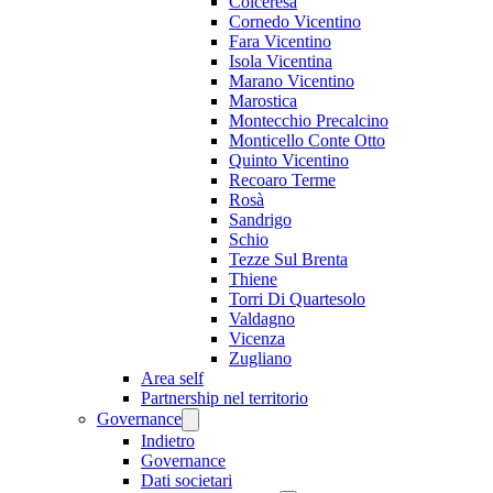
Colceresa
Cornedo Vicentino
Fara Vicentino
Isola Vicentina
Marano Vicentino
Marostica
Montecchio Precalcino
Monticello Conte Otto
Quinto Vicentino
Recoaro Terme
Rosà
Sandrigo
Schio
Tezze Sul Brenta
Thiene
Torri Di Quartesolo
Valdagno
Vicenza
Zugliano
Area self
Partnership nel territorio
Governance
Indietro
Governance
Dati societari