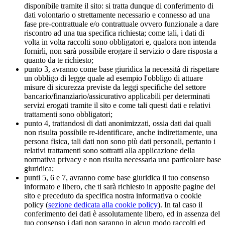
disponibile tramite il sito: si tratta dunque di conferimento di
dati volontario o strettamente necessario e connesso ad una
fase pre-contrattuale e/o contrattuale ovvero funzionale a dare
riscontro ad una tua specifica richiesta; come tali, i dati di
volta in volta raccolti sono obbligatori e, qualora non intenda
fornirli, non sarà possibile erogare il servizio o dare risposta a
quanto da te richiesto;
punto 3, avranno come base giuridica la necessità di rispettare
un obbligo di legge quale ad esempio l'obbligo di attuare
misure di sicurezza previste da leggi specifiche del settore
bancario/finanziario/assicurativo applicabili per determinati
servizi erogati tramite il sito e come tali questi dati e relativi
trattamenti sono obbligatori;
punto 4, trattandosi di dati anonimizzati, ossia dati dai quali
non risulta possibile re-identificare, anche indirettamente, una
persona fisica, tali dati non sono più dati personali, pertanto i
relativi trattamenti sono sottratti alla applicazione della
normativa privacy e non risulta necessaria una particolare base
giuridica;
punti 5, 6 e 7, avranno come base giuridica il tuo consenso
informato e libero, che ti sarà richiesto in apposite pagine del
sito e preceduto da specifica nostra informativa o cookie
policy (
sezione dedicata alla cookie policy
). In tal caso il
conferimento dei dati è assolutamente libero, ed in assenza del
tuo consenso i dati non saranno in alcun modo raccolti ed