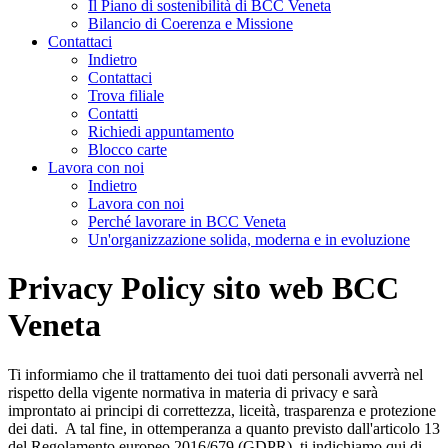
Il Piano di sostenibilità di BCC Veneta
Bilancio di Coerenza e Missione
Contattaci
Indietro
Contattaci
Trova filiale
Contatti
Richiedi appuntamento
Blocco carte
Lavora con noi
Indietro
Lavora con noi
Perché lavorare in BCC Veneta
Un'organizzazione solida, moderna e in evoluzione
Privacy Policy sito web BCC
Veneta
Ti informiamo che il trattamento dei tuoi dati personali avverrà nel
rispetto della vigente normativa in materia di privacy e sarà
improntato ai principi di correttezza, liceità, trasparenza e protezione
dei dati. A tal fine, in ottemperanza a quanto previsto dall'articolo 13
del Regolamento europeo 2016/679 (GDPR), ti indichiamo qui di