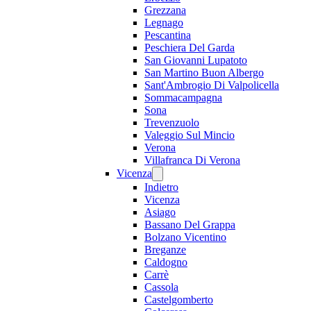
Grezzana
Legnago
Pescantina
Peschiera Del Garda
San Giovanni Lupatoto
San Martino Buon Albergo
Sant'Ambrogio Di Valpolicella
Sommacampagna
Sona
Trevenzuolo
Valeggio Sul Mincio
Verona
Villafranca Di Verona
Vicenza
Indietro
Vicenza
Asiago
Bassano Del Grappa
Bolzano Vicentino
Breganze
Caldogno
Carrè
Cassola
Castelgomberto