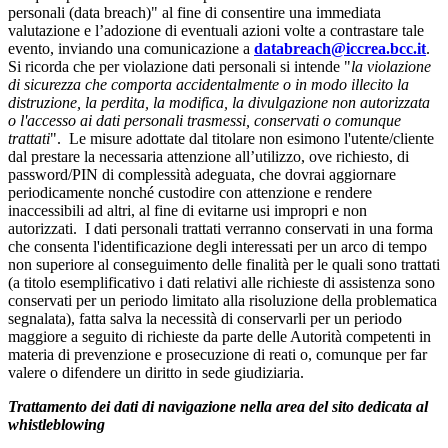
personali (data breach)" al fine di consentire una immediata
valutazione e l’adozione di eventuali azioni volte a contrastare tale
evento, inviando una comunicazione a
databreach@iccrea.bcc.it
.
Si ricorda che per violazione dati personali si intende "
la violazione
di sicurezza che comporta accidentalmente o in modo illecito la
distruzione, la perdita, la modifica, la divulgazione non autorizzata
o l'accesso ai dati personali trasmessi, conservati o comunque
trattati
". Le misure adottate dal titolare non esimono l'utente/cliente
dal prestare la necessaria attenzione all’utilizzo, ove richiesto, di
password/PIN di complessità adeguata, che dovrai aggiornare
periodicamente nonché custodire con attenzione e rendere
inaccessibili ad altri, al fine di evitarne usi impropri e non
autorizzati. I dati personali trattati verranno conservati in una forma
che consenta l'identificazione degli interessati per un arco di tempo
non superiore al conseguimento delle finalità per le quali sono trattati
(a titolo esemplificativo i dati relativi alle richieste di assistenza sono
conservati per un periodo limitato alla risoluzione della problematica
segnalata), fatta salva la necessità di conservarli per un periodo
maggiore a seguito di richieste da parte delle Autorità competenti in
materia di prevenzione e prosecuzione di reati o, comunque per far
valere o difendere un diritto in sede giudiziaria.
Trattamento dei dati di navigazione nella area del sito dedicata al
whistleblowing