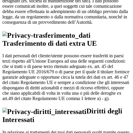
designato (es. società di manutenzione del sito). I dati possono
essere comunicati inoltre, a quei soggetti cui tale comunicazione
debba essere effettuata in adempimento di un obbligo previsto dalla
legge, da un regolamento o dalla normativa comunitaria, nonché in
conseguenza di un provvedimento dell’Autorità.
Trasferimento di dati extra UE
I dati personali del cliente/utente possono essere trasferiti in paesi
terzi rispetto all’Unione Europea ad una delle seguenti condizioni:
che si tratti o di paese terzo ritenuto adeguato ex. art. 45 del
Regolamento UE 2016/679 o di paese per il quale il titolare fornisce
garanzie adeguate o opportune circa la tutela dei dati ex art. 46 e 47
del citato Regolamento UE e sempre a condizione che gli interessati
dispongano di diritti azionabili e mezzi di ricorso effettivi, oppure
che siano applicabili di volta in volta una o più delle deroghe ex
art.49 del citato Regolamento UE comma 1 lettere a) - g).
Diritti degli
Interessati
In relazione ai trattamenti dei tuoi dati personali svolti tramite questo