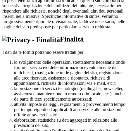
di posta elettronica agli indirizzi indicati su questo sito comporta la
successiva acquisizione dell'indirizzo del mittente, necessario per
rispondere alle richieste, nonché degli eventuali altri dati personali
inseriti nella missiva. Specifiche informative di sintesi verranno
progressivamente riportate o visualizzate, laddove necessario, nelle
pagine del sito predisposte per particolari servizi a richiesta.
Finalità
I dati da te forniti potranno essere trattati per:
lo svolgimento delle operazioni strettamente necessarie onde
fornire i servizi e/o delle informazioni eventualmente da
te richiesti, (navigazione tra le pagine del sito, registrazione
alle aree riservate, assistenza e ricontatto, richiesta di
appuntamenti, richiesta di informazioni via e-mail, etc.);
la prestazione di servizi tecnologici (mailing-list, newsletter,
assistenza e manutenzione in remoto o in locale, etc.), anche
da parte di terzi specificamente autorizzati;
attività imposte da leggi, regolamenti o provvedimenti tempo
per tempo vigenti ed applicabili ai servizi e alle prestazioni
offerte attraverso il sito;
elaborazioni statistiche su dati aggregati in relazione alle
prestazioni del sito;
valutazioni riguardo l'utilizzo del sito da parte degli utenti;