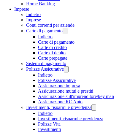
Home Banking
Imprese
Indietro
Imprese
Conti correnti per aziende
Carte di pagamento
Indietro
Carte di pagamento
Carte di credito
Carte di debito
Carte prepagate
Sistemi di pagamento
Polizze Assicurative
Indietro
Polizze Assicurative
Assicurazione impresa
Assicurazione mutui e prestiti
Assicurazione sull'imprenditore/key man
Assicurazione RC Auto
Investimenti, risparmi e previdenza
Indietro
Investimenti, risparmi e previdenza
Polizze Vita
Investimenti