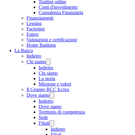
Trading online
Conti d'investimento
Consulenza Finanziaria
Finanziamenti
Leasing
Factoring
Estero
Valutazioni e certificazioni
Home Banking
La Banca
Indietro
Chi siamo
Indietro
Chi siamo
La storia
Missione e valori
Il Gruppo BCC Iccrea
Dove siamo
Indietro
Dove siamo
Territorio di competenza
Sede
Filiali
Indietro
Filiali