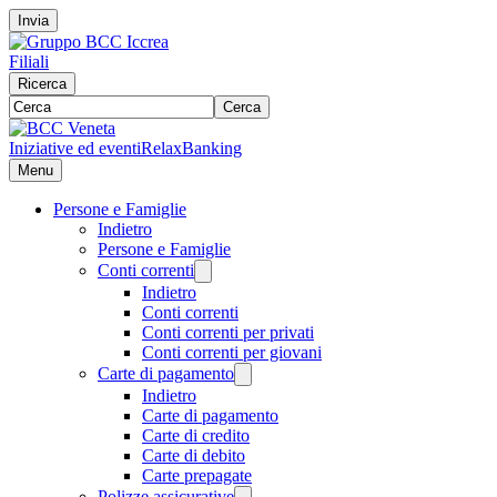
Invia
Filiali
Ricerca
Cerca
Iniziative ed eventi
RelaxBanking
Menu
Persone e Famiglie
Indietro
Persone e Famiglie
Conti correnti
Indietro
Conti correnti
Conti correnti per privati
Conti correnti per giovani
Carte di pagamento
Indietro
Carte di pagamento
Carte di credito
Carte di debito
Carte prepagate
Polizze assicurative