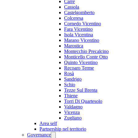
Carrè
Cassola
Castelgomberto
Colceresa
Cornedo Vicentino
Fara Vicentino
Isola Vicentina
Marano Vicentino
Marostica
Montecchio Precalcino
Monticello Conte Otto
Quinto Vicentino
Recoaro Terme
Rosà
Sandrigo
Schio
Tezze Sul Brenta
Thiene
Torri Di Quartesolo
Valdagno
Vicenza
Zugliano
Area self
Partnership nel territorio
Governance