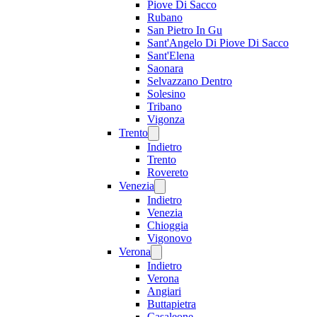
Piove Di Sacco
Rubano
San Pietro In Gu
Sant'Angelo Di Piove Di Sacco
Sant'Elena
Saonara
Selvazzano Dentro
Solesino
Tribano
Vigonza
Trento
Indietro
Trento
Rovereto
Venezia
Indietro
Venezia
Chioggia
Vigonovo
Verona
Indietro
Verona
Angiari
Buttapietra
Casaleone