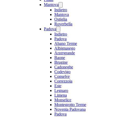
Mantova
Indietro
Mantova
Ostiglia
Roverbella
Padova
Indietro
Padova
Abano Terme
Albignasego
Arzergrande
Baone
Brugine
Cadoneghe
Codevigo
Conselve
Correzzola
Este
Legnaro
Limena
Monselice
Montegrotto Terme
Noventa Padovana
Padova