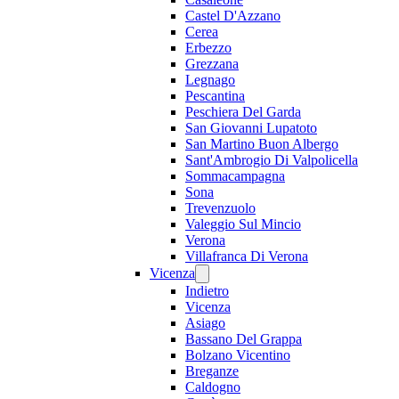
Castel D'Azzano
Cerea
Erbezzo
Grezzana
Legnago
Pescantina
Peschiera Del Garda
San Giovanni Lupatoto
San Martino Buon Albergo
Sant'Ambrogio Di Valpolicella
Sommacampagna
Sona
Trevenzuolo
Valeggio Sul Mincio
Verona
Villafranca Di Verona
Vicenza
Indietro
Vicenza
Asiago
Bassano Del Grappa
Bolzano Vicentino
Breganze
Caldogno