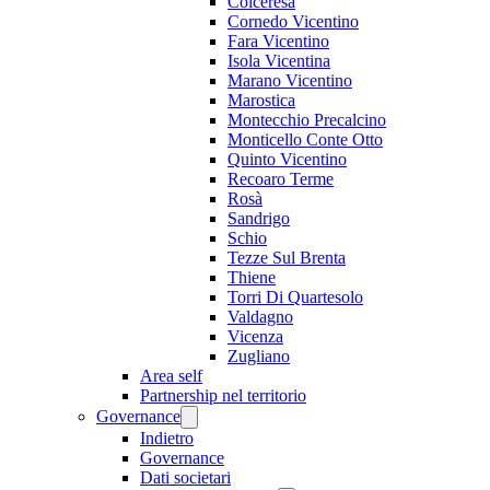
Colceresa
Cornedo Vicentino
Fara Vicentino
Isola Vicentina
Marano Vicentino
Marostica
Montecchio Precalcino
Monticello Conte Otto
Quinto Vicentino
Recoaro Terme
Rosà
Sandrigo
Schio
Tezze Sul Brenta
Thiene
Torri Di Quartesolo
Valdagno
Vicenza
Zugliano
Area self
Partnership nel territorio
Governance
Indietro
Governance
Dati societari