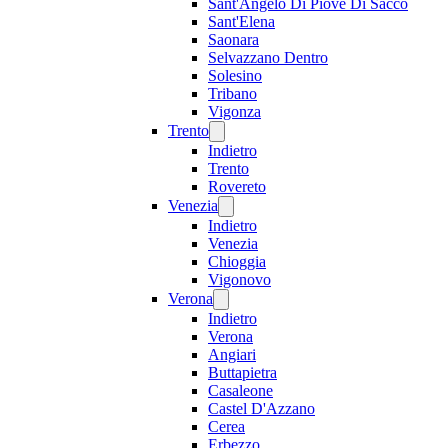
Sant'Angelo Di Piove Di Sacco
Sant'Elena
Saonara
Selvazzano Dentro
Solesino
Tribano
Vigonza
Trento
Indietro
Trento
Rovereto
Venezia
Indietro
Venezia
Chioggia
Vigonovo
Verona
Indietro
Verona
Angiari
Buttapietra
Casaleone
Castel D'Azzano
Cerea
Erbezzo