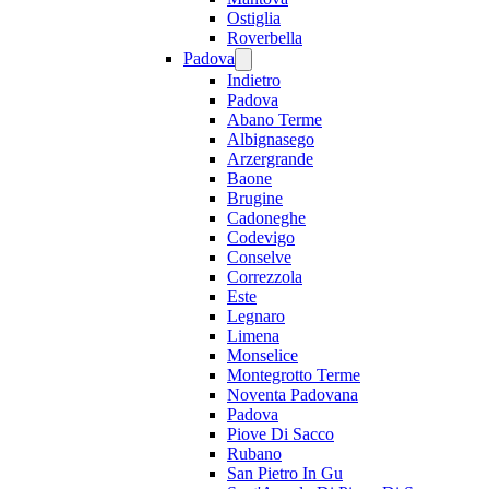
Ostiglia
Roverbella
Padova
Indietro
Padova
Abano Terme
Albignasego
Arzergrande
Baone
Brugine
Cadoneghe
Codevigo
Conselve
Correzzola
Este
Legnaro
Limena
Monselice
Montegrotto Terme
Noventa Padovana
Padova
Piove Di Sacco
Rubano
San Pietro In Gu