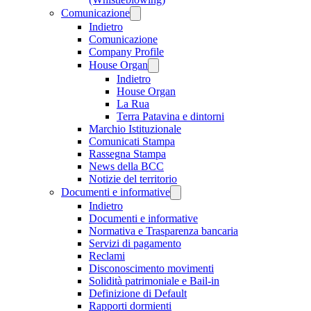
Comunicazione
Indietro
Comunicazione
Company Profile
House Organ
Indietro
House Organ
La Rua
Terra Patavina e dintorni
Marchio Istituzionale
Comunicati Stampa
Rassegna Stampa
News della BCC
Notizie del territorio
Documenti e informative
Indietro
Documenti e informative
Normativa e Trasparenza bancaria
Servizi di pagamento
Reclami
Disconoscimento movimenti
Solidità patrimoniale e Bail-in
Definizione di Default
Rapporti dormienti