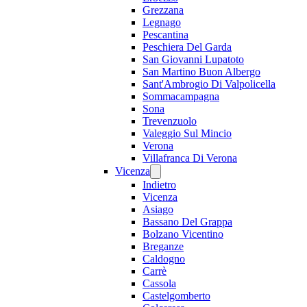
Grezzana
Legnago
Pescantina
Peschiera Del Garda
San Giovanni Lupatoto
San Martino Buon Albergo
Sant'Ambrogio Di Valpolicella
Sommacampagna
Sona
Trevenzuolo
Valeggio Sul Mincio
Verona
Villafranca Di Verona
Vicenza
Indietro
Vicenza
Asiago
Bassano Del Grappa
Bolzano Vicentino
Breganze
Caldogno
Carrè
Cassola
Castelgomberto