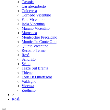
Cassola
Castelgomberto
Colceresa
Cornedo Vicentino
Fara Vicentino
Isola Vicentina
Marano Vicentino
Marostica
Montecchio Precalcino
Monticello Conte Otto
Quinto Vicentino
Recoaro Terme
Rosà
Sandrigo
Schio
Tezze Sul Brenta
Thiene
Torri Di Quartesolo
Valdagno
Vicenza
Zugliano
>
Rosà