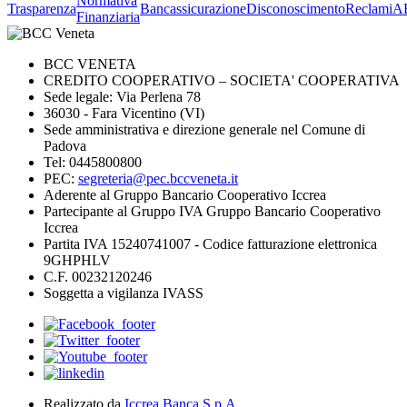
Normativa
Trasparenza
Bancassicurazione
Disconoscimento
Reclami
A
Finanziaria
BCC VENETA
CREDITO COOPERATIVO – SOCIETA' COOPERATIVA
Sede legale: Via Perlena 78
36030 - Fara Vicentino (VI)
Sede amministrativa e direzione generale nel Comune di
Padova
Tel: 0445800800
PEC:
segreteria@pec.bccveneta.it
Aderente al Gruppo Bancario Cooperativo Iccrea
Partecipante al Gruppo IVA Gruppo Bancario Cooperativo
Iccrea
Partita IVA 15240741007 - Codice fatturazione elettronica
9GHPHLV
C.F. 00232120246
Soggetta a vigilanza IVASS
Realizzato da
Iccrea Banca S.p.A.