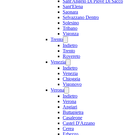
Sant'Angelo Di Piove Di Sacco
Sant'Elena
Saonara
Selvazzano Dentro
Solesino
Tribano
Vigonza
Trento
Indietro
Trento
Rovereto
Venezia
Indietro
Venezia
Chioggia
Vigonovo
Verona
Indietro
Verona
Angiari
Buttapietra
Casaleone
Castel D'Azzano
Cerea
Erbezzo