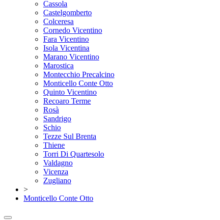
Cassola
Castelgomberto
Colceresa
Cornedo Vicentino
Fara Vicentino
Isola Vicentina
Marano Vicentino
Marostica
Montecchio Precalcino
Monticello Conte Otto
Quinto Vicentino
Recoaro Terme
Rosà
Sandrigo
Schio
Tezze Sul Brenta
Thiene
Torri Di Quartesolo
Valdagno
Vicenza
Zugliano
>
Monticello Conte Otto