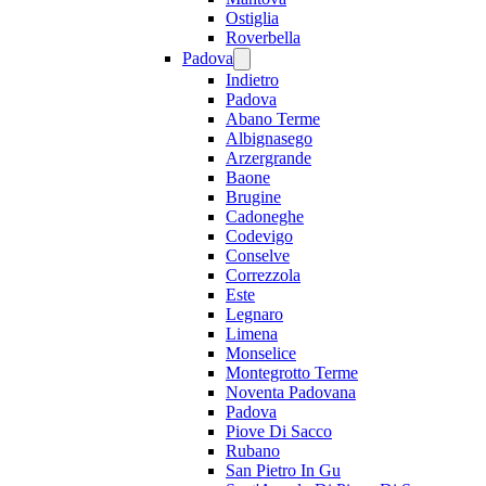
Ostiglia
Roverbella
Padova
Indietro
Padova
Abano Terme
Albignasego
Arzergrande
Baone
Brugine
Cadoneghe
Codevigo
Conselve
Correzzola
Este
Legnaro
Limena
Monselice
Montegrotto Terme
Noventa Padovana
Padova
Piove Di Sacco
Rubano
San Pietro In Gu