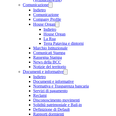
Comunicazione
Indietro
Comunicazione
Company Profile
House Organ
Indietro
House Organ
La Rua
Terra Patavina e dintorni
Marchio Istituzionale
Comunicati Stampa
Rassegna Stampa
News della BCC
Notizie del territorio
Documenti e informative
Indietro
Documenti e informative
Normativa e Trasparenza bancaria
Servizi di pagamento
Reclami
Disconoscimento movimenti
Solidità patrimoniale e Bail-in
Definizione di Default
Rapporti dormienti