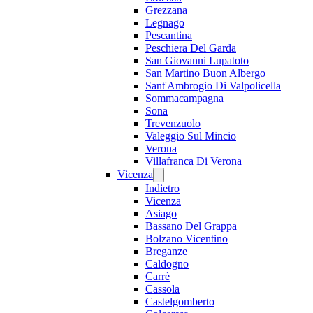
Grezzana
Legnago
Pescantina
Peschiera Del Garda
San Giovanni Lupatoto
San Martino Buon Albergo
Sant'Ambrogio Di Valpolicella
Sommacampagna
Sona
Trevenzuolo
Valeggio Sul Mincio
Verona
Villafranca Di Verona
Vicenza
Indietro
Vicenza
Asiago
Bassano Del Grappa
Bolzano Vicentino
Breganze
Caldogno
Carrè
Cassola
Castelgomberto