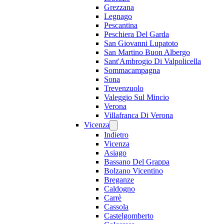
Grezzana
Legnago
Pescantina
Peschiera Del Garda
San Giovanni Lupatoto
San Martino Buon Albergo
Sant'Ambrogio Di Valpolicella
Sommacampagna
Sona
Trevenzuolo
Valeggio Sul Mincio
Verona
Villafranca Di Verona
Vicenza
Indietro
Vicenza
Asiago
Bassano Del Grappa
Bolzano Vicentino
Breganze
Caldogno
Carrè
Cassola
Castelgomberto