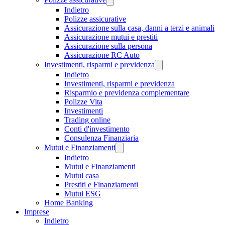
Indietro
Polizze assicurative
Assicurazione sulla casa, danni a terzi e animali
Assicurazione mutui e prestiti
Assicurazione sulla persona
Assicurazione RC Auto
Investimenti, risparmi e previdenza
Indietro
Investimenti, risparmi e previdenza
Risparmio e previdenza complementare
Polizze Vita
Investimenti
Trading online
Conti d'investimento
Consulenza Finanziaria
Mutui e Finanziamenti
Indietro
Mutui e Finanziamenti
Mutui casa
Prestiti e Finanziamenti
Mutui ESG
Home Banking
Imprese
Indietro