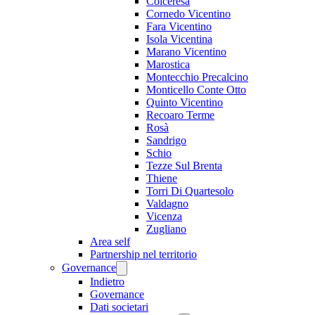
Colceresa
Cornedo Vicentino
Fara Vicentino
Isola Vicentina
Marano Vicentino
Marostica
Montecchio Precalcino
Monticello Conte Otto
Quinto Vicentino
Recoaro Terme
Rosà
Sandrigo
Schio
Tezze Sul Brenta
Thiene
Torri Di Quartesolo
Valdagno
Vicenza
Zugliano
Area self
Partnership nel territorio
Governance
Indietro
Governance
Dati societari