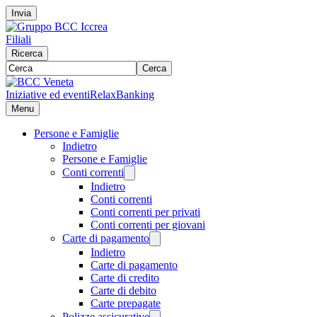
Invia
Filiali
Ricerca
Cerca
Iniziative ed eventi
RelaxBanking
Menu
Persone e Famiglie
Indietro
Persone e Famiglie
Conti correnti
Indietro
Conti correnti
Conti correnti per privati
Conti correnti per giovani
Carte di pagamento
Indietro
Carte di pagamento
Carte di credito
Carte di debito
Carte prepagate
Polizze assicurative