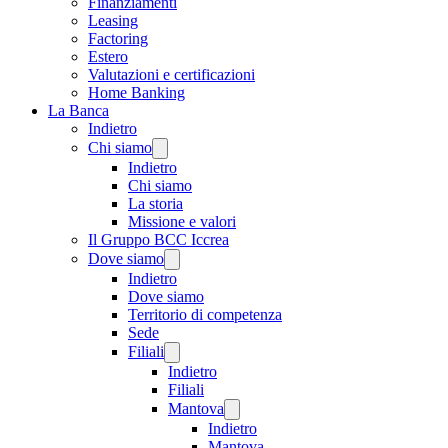
Finanziamenti
Leasing
Factoring
Estero
Valutazioni e certificazioni
Home Banking
La Banca
Indietro
Chi siamo
Indietro
Chi siamo
La storia
Missione e valori
Il Gruppo BCC Iccrea
Dove siamo
Indietro
Dove siamo
Territorio di competenza
Sede
Filiali
Indietro
Filiali
Mantova
Indietro
Mantova