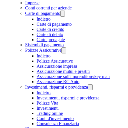
Imprese
Conti correnti per aziende
Carte di pagamento
Indietro
Carte di pagamento
Carte di credito
Carte di debito
Carte prepagate
Sistemi di pagamento
Polizze Assicurative
Indietro
Polizze Assicurative
Assicurazione impresa
Assicurazione mutui e prestiti
Assicurazione sull'imprenditore/key man
Assicurazione RC Auto
Investimenti, risparmi e previdenza
Indietro
Investimenti, risparmi e previdenza
Polizze Vita
Investimenti
Trading online
Conti d'investimento
Consulenza Finanziaria