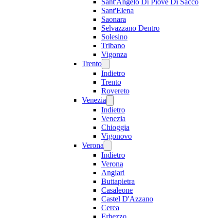
Sant'Angelo Di Piove Di Sacco
Sant'Elena
Saonara
Selvazzano Dentro
Solesino
Tribano
Vigonza
Trento
Indietro
Trento
Rovereto
Venezia
Indietro
Venezia
Chioggia
Vigonovo
Verona
Indietro
Verona
Angiari
Buttapietra
Casaleone
Castel D'Azzano
Cerea
Erbezzo