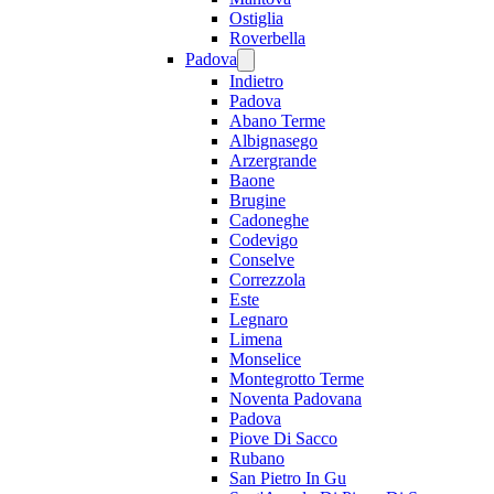
Ostiglia
Roverbella
Padova
Indietro
Padova
Abano Terme
Albignasego
Arzergrande
Baone
Brugine
Cadoneghe
Codevigo
Conselve
Correzzola
Este
Legnaro
Limena
Monselice
Montegrotto Terme
Noventa Padovana
Padova
Piove Di Sacco
Rubano
San Pietro In Gu