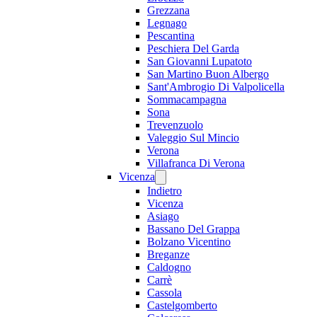
Grezzana
Legnago
Pescantina
Peschiera Del Garda
San Giovanni Lupatoto
San Martino Buon Albergo
Sant'Ambrogio Di Valpolicella
Sommacampagna
Sona
Trevenzuolo
Valeggio Sul Mincio
Verona
Villafranca Di Verona
Vicenza
Indietro
Vicenza
Asiago
Bassano Del Grappa
Bolzano Vicentino
Breganze
Caldogno
Carrè
Cassola
Castelgomberto