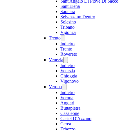
Sant'Angelo Di Piove Di Sacco
Sant'Elena
Saonara
Selvazzano Dentro
Solesino
Tribano
Vigonza
Trento
Indietro
Trento
Rovereto
Venezia
Indietro
Venezia
Chioggia
Vigonovo
Verona
Indietro
Verona
Angiari
Buttapietra
Casaleone
Castel D'Azzano
Cerea
Erbezzo