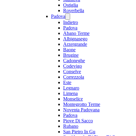
Ostiglia
Roverbella
Padova
Indietro
Padova
Abano Terme
Albignasego
Arzergrande
Baone
Brugine
Cadoneghe
Codevigo
Conselve
Correzzola
Este
Legnaro
Limena
Monselice
Montegrotto Terme
Noventa Padovana
Padova
Piove Di Sacco
Rubano
San Pietro In Gu