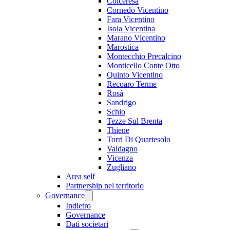
Colceresa
Cornedo Vicentino
Fara Vicentino
Isola Vicentina
Marano Vicentino
Marostica
Montecchio Precalcino
Monticello Conte Otto
Quinto Vicentino
Recoaro Terme
Rosà
Sandrigo
Schio
Tezze Sul Brenta
Thiene
Torri Di Quartesolo
Valdagno
Vicenza
Zugliano
Area self
Partnership nel territorio
Governance
Indietro
Governance
Dati societari