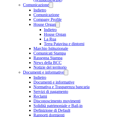
Comunicazione
Indietro
Comunicazione
Company Profile
House Organ
Indietro
House Organ
La Rua
Terra Patavina e dintorni
Marchio Istituzionale
Comunicati Stampa
Rassegna Stampa
News della BCC
Notizie del territorio
Documenti e informative
Indietro
Documenti e informative
Normativa e Trasparenza bancaria
Servizi di pagamento
Reclami
Disconoscimento movimenti
Solidità patrimoniale e Bail-in
Definizione di Default
Rapporti dormienti