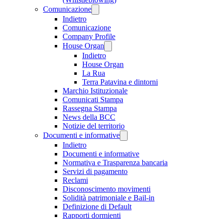
Comunicazione
Indietro
Comunicazione
Company Profile
House Organ
Indietro
House Organ
La Rua
Terra Patavina e dintorni
Marchio Istituzionale
Comunicati Stampa
Rassegna Stampa
News della BCC
Notizie del territorio
Documenti e informative
Indietro
Documenti e informative
Normativa e Trasparenza bancaria
Servizi di pagamento
Reclami
Disconoscimento movimenti
Solidità patrimoniale e Bail-in
Definizione di Default
Rapporti dormienti