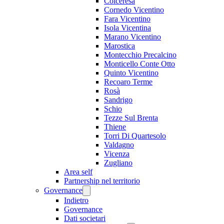
Colceresa
Cornedo Vicentino
Fara Vicentino
Isola Vicentina
Marano Vicentino
Marostica
Montecchio Precalcino
Monticello Conte Otto
Quinto Vicentino
Recoaro Terme
Rosà
Sandrigo
Schio
Tezze Sul Brenta
Thiene
Torri Di Quartesolo
Valdagno
Vicenza
Zugliano
Area self
Partnership nel territorio
Governance
Indietro
Governance
Dati societari