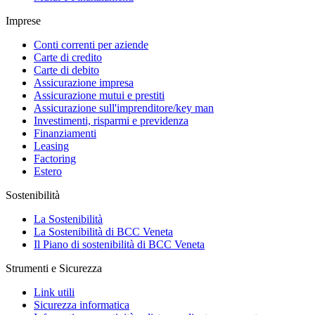
Imprese
Conti correnti per aziende
Carte di credito
Carte di debito
Assicurazione impresa
Assicurazione mutui e prestiti
Assicurazione sull'imprenditore/key man
Investimenti, risparmi e previdenza
Finanziamenti
Leasing
Factoring
Estero
Sostenibilità
La Sostenibilità
La Sostenibilità di BCC Veneta
Il Piano di sostenibilità di BCC Veneta
Strumenti e Sicurezza
Link utili
Sicurezza informatica