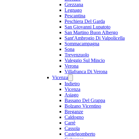
Grezzana
Legnago
Pescantina
Peschiera Del Garda
San Giovanni Lupatoto
San Martino Buon Albergo
Sant'Ambrogio Di Valpolicella
Sommacampagna
Sona
Trevenzuolo
Valeggio Sul Mincio
Verona
Villafranca Di Verona
Vicenza
Indietro
Vicenza
Asiago
Bassano Del Grappa
Bolzano Vicentino
Breganze
Caldogno
Carrè
Cassola
Castelgomberto