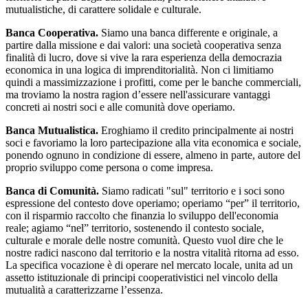
mutualistiche, di carattere solidale e culturale.
Banca Cooperativa.
Siamo una banca differente e originale, a
partire dalla missione e dai valori: una società cooperativa senza
finalità di lucro, dove si vive la rara esperienza della democrazia
economica in una logica di imprenditorialità. Non ci limitiamo
quindi a massimizzazione i profitti, come per le banche commerciali,
ma troviamo la nostra ragion d’essere nell'assicurare vantaggi
concreti ai nostri soci e alle comunità dove operiamo.
Banca Mutualistica.
Eroghiamo il credito principalmente ai nostri
soci e favoriamo la loro partecipazione alla vita economica e sociale,
ponendo ognuno in condizione di essere, almeno in parte, autore del
proprio sviluppo come persona o come impresa.
Banca di Comunità.
Siamo radicati "sul" territorio e i soci sono
espressione del contesto dove operiamo; operiamo “per” il territorio,
con il risparmio raccolto che finanzia lo sviluppo dell'economia
reale; agiamo “nel” territorio, sostenendo il contesto sociale,
culturale e morale delle nostre comunità. Questo vuol dire che le
nostre radici nascono dal territorio e la nostra vitalità ritorna ad esso.
La specifica vocazione è di operare nel mercato locale, unita ad un
assetto istituzionale di principi cooperativistici nel vincolo della
mutualità a caratterizzarne l’essenza.