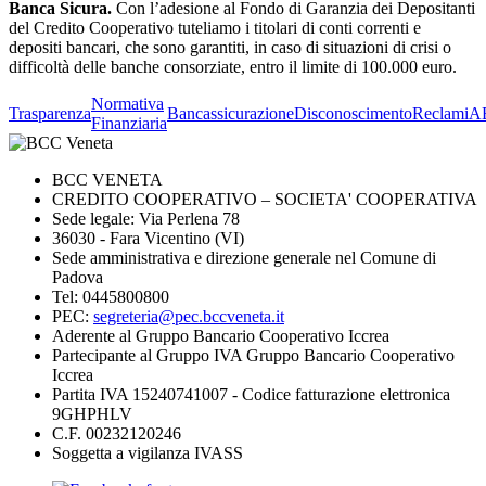
Banca Sicura.
Con l’adesione al Fondo di Garanzia dei Depositanti
del Credito Cooperativo tuteliamo i titolari di conti correnti e
depositi bancari, che sono garantiti, in caso di situazioni di crisi o
difficoltà delle banche consorziate, entro il limite di 100.000 euro.
Normativa
Trasparenza
Bancassicurazione
Disconoscimento
Reclami
A
Finanziaria
BCC VENETA
CREDITO COOPERATIVO – SOCIETA' COOPERATIVA
Sede legale: Via Perlena 78
36030 - Fara Vicentino (VI)
Sede amministrativa e direzione generale nel Comune di
Padova
Tel: 0445800800
PEC:
segreteria@pec.bccveneta.it
Aderente al Gruppo Bancario Cooperativo Iccrea
Partecipante al Gruppo IVA Gruppo Bancario Cooperativo
Iccrea
Partita IVA 15240741007 - Codice fatturazione elettronica
9GHPHLV
C.F. 00232120246
Soggetta a vigilanza IVASS