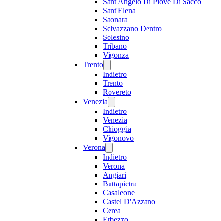
Sant'Angelo Di Piove Di Sacco
Sant'Elena
Saonara
Selvazzano Dentro
Solesino
Tribano
Vigonza
Trento
Indietro
Trento
Rovereto
Venezia
Indietro
Venezia
Chioggia
Vigonovo
Verona
Indietro
Verona
Angiari
Buttapietra
Casaleone
Castel D'Azzano
Cerea
Erbezzo