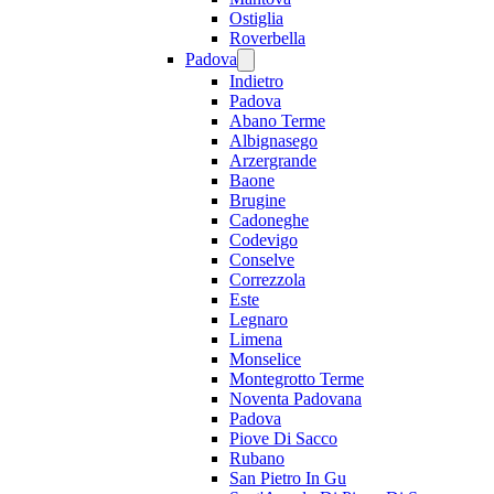
Ostiglia
Roverbella
Padova
Indietro
Padova
Abano Terme
Albignasego
Arzergrande
Baone
Brugine
Cadoneghe
Codevigo
Conselve
Correzzola
Este
Legnaro
Limena
Monselice
Montegrotto Terme
Noventa Padovana
Padova
Piove Di Sacco
Rubano
San Pietro In Gu