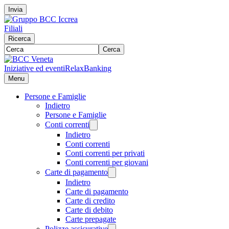
Invia
Filiali
Ricerca
Cerca
Iniziative ed eventi
RelaxBanking
Menu
Persone e Famiglie
Indietro
Persone e Famiglie
Conti correnti
Indietro
Conti correnti
Conti correnti per privati
Conti correnti per giovani
Carte di pagamento
Indietro
Carte di pagamento
Carte di credito
Carte di debito
Carte prepagate
Polizze assicurative