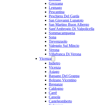
Grezzana
Legnago
Pescantina
Peschiera Del Garda
San Giovanni Lupatoto
San Martino Buon Albergo
Sant'Ambrogio Di Valpolicella
Sommacampagna
Sona
Trevenzuolo
Valeggio Sul Mincio
Verona
Villafranca Di Verona
Vicenza
Indietro
Vicenza
Asiago
Bassano Del Grappa
Bolzano Vicentino
Breganze
Caldogno
Carrè
Cassola
Castelgomberto