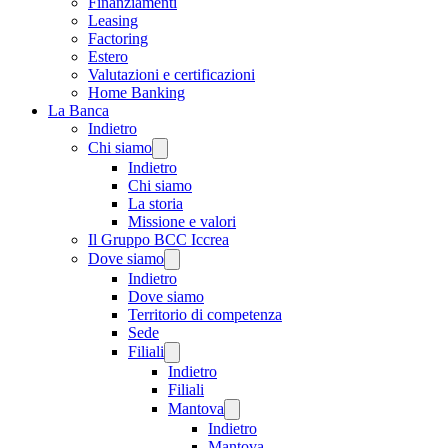
Finanziamenti
Leasing
Factoring
Estero
Valutazioni e certificazioni
Home Banking
La Banca
Indietro
Chi siamo
Indietro
Chi siamo
La storia
Missione e valori
Il Gruppo BCC Iccrea
Dove siamo
Indietro
Dove siamo
Territorio di competenza
Sede
Filiali
Indietro
Filiali
Mantova
Indietro
Mantova