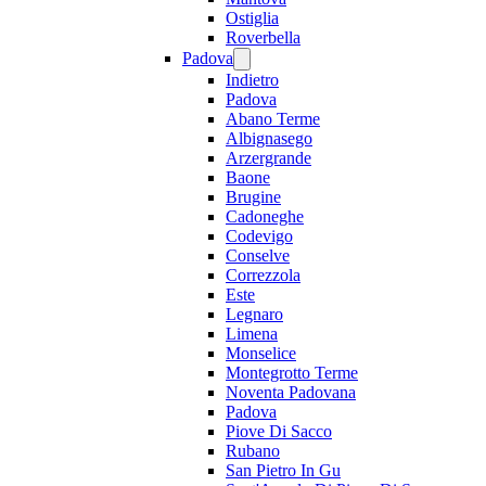
Ostiglia
Roverbella
Padova
Indietro
Padova
Abano Terme
Albignasego
Arzergrande
Baone
Brugine
Cadoneghe
Codevigo
Conselve
Correzzola
Este
Legnaro
Limena
Monselice
Montegrotto Terme
Noventa Padovana
Padova
Piove Di Sacco
Rubano
San Pietro In Gu