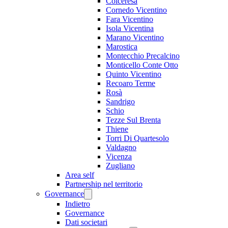
Colceresa
Cornedo Vicentino
Fara Vicentino
Isola Vicentina
Marano Vicentino
Marostica
Montecchio Precalcino
Monticello Conte Otto
Quinto Vicentino
Recoaro Terme
Rosà
Sandrigo
Schio
Tezze Sul Brenta
Thiene
Torri Di Quartesolo
Valdagno
Vicenza
Zugliano
Area self
Partnership nel territorio
Governance
Indietro
Governance
Dati societari