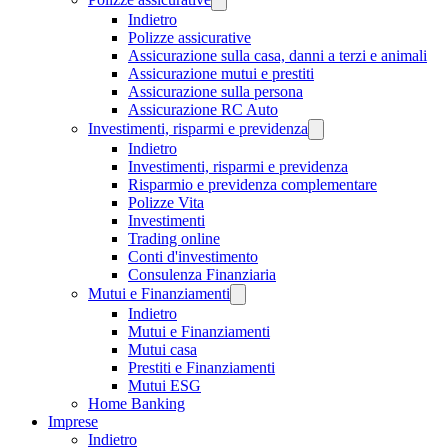
Indietro
Polizze assicurative
Assicurazione sulla casa, danni a terzi e animali
Assicurazione mutui e prestiti
Assicurazione sulla persona
Assicurazione RC Auto
Investimenti, risparmi e previdenza
Indietro
Investimenti, risparmi e previdenza
Risparmio e previdenza complementare
Polizze Vita
Investimenti
Trading online
Conti d'investimento
Consulenza Finanziaria
Mutui e Finanziamenti
Indietro
Mutui e Finanziamenti
Mutui casa
Prestiti e Finanziamenti
Mutui ESG
Home Banking
Imprese
Indietro