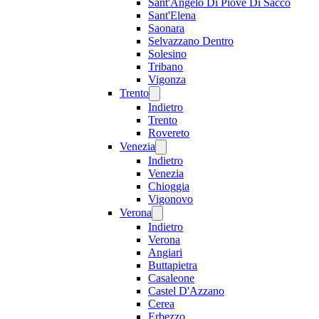
Sant'Angelo Di Piove Di Sacco
Sant'Elena
Saonara
Selvazzano Dentro
Solesino
Tribano
Vigonza
Trento
Indietro
Trento
Rovereto
Venezia
Indietro
Venezia
Chioggia
Vigonovo
Verona
Indietro
Verona
Angiari
Buttapietra
Casaleone
Castel D'Azzano
Cerea
Erbezzo