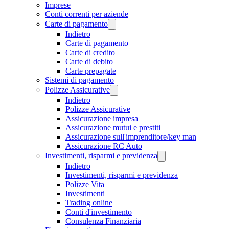
Imprese
Conti correnti per aziende
Carte di pagamento
Indietro
Carte di pagamento
Carte di credito
Carte di debito
Carte prepagate
Sistemi di pagamento
Polizze Assicurative
Indietro
Polizze Assicurative
Assicurazione impresa
Assicurazione mutui e prestiti
Assicurazione sull'imprenditore/key man
Assicurazione RC Auto
Investimenti, risparmi e previdenza
Indietro
Investimenti, risparmi e previdenza
Polizze Vita
Investimenti
Trading online
Conti d'investimento
Consulenza Finanziaria