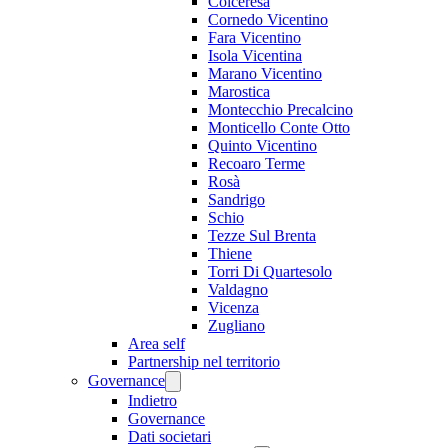
Colceresa
Cornedo Vicentino
Fara Vicentino
Isola Vicentina
Marano Vicentino
Marostica
Montecchio Precalcino
Monticello Conte Otto
Quinto Vicentino
Recoaro Terme
Rosà
Sandrigo
Schio
Tezze Sul Brenta
Thiene
Torri Di Quartesolo
Valdagno
Vicenza
Zugliano
Area self
Partnership nel territorio
Governance
Indietro
Governance
Dati societari