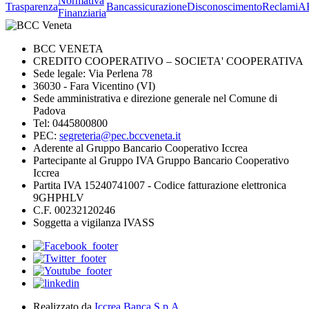
Normativa
Trasparenza
Bancassicurazione
Disconoscimento
Reclami
A
Finanziaria
BCC VENETA
CREDITO COOPERATIVO – SOCIETA' COOPERATIVA
Sede legale: Via Perlena 78
36030 - Fara Vicentino (VI)
Sede amministrativa e direzione generale nel Comune di
Padova
Tel: 0445800800
PEC:
segreteria@pec.bccveneta.it
Aderente al Gruppo Bancario Cooperativo Iccrea
Partecipante al Gruppo IVA Gruppo Bancario Cooperativo
Iccrea
Partita IVA 15240741007 - Codice fatturazione elettronica
9GHPHLV
C.F. 00232120246
Soggetta a vigilanza IVASS
Realizzato da
Iccrea Banca S.p.A.