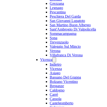
Grezzana
Legnago
Pescantina
Peschiera Del Garda
San Giovanni Lupatoto
San Martino Buon Albergo
Sant'Ambrogio Di Valpolicella
Sommacampagna
Sona
Trevenzuolo
Valeggio Sul Mincio
Verona
Villafranca Di Verona
Vicenza
Indietro
Vicenza
Asiago
Bassano Del Grappa
Bolzano Vicentino
Breganze
Caldogno
Carrè
Cassola
Castelgomberto