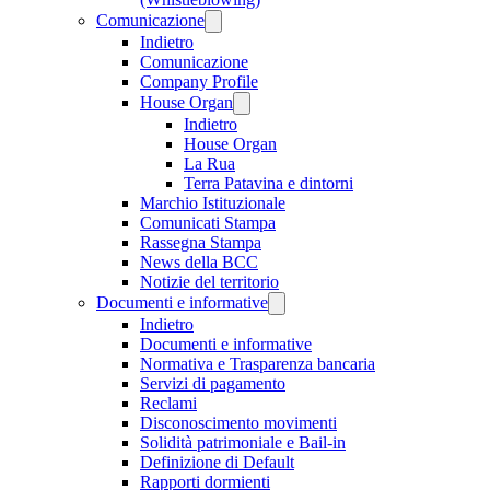
Comunicazione
Indietro
Comunicazione
Company Profile
House Organ
Indietro
House Organ
La Rua
Terra Patavina e dintorni
Marchio Istituzionale
Comunicati Stampa
Rassegna Stampa
News della BCC
Notizie del territorio
Documenti e informative
Indietro
Documenti e informative
Normativa e Trasparenza bancaria
Servizi di pagamento
Reclami
Disconoscimento movimenti
Solidità patrimoniale e Bail-in
Definizione di Default
Rapporti dormienti