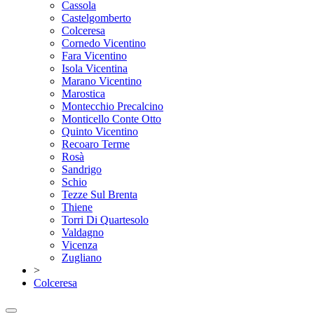
Cassola
Castelgomberto
Colceresa
Cornedo Vicentino
Fara Vicentino
Isola Vicentina
Marano Vicentino
Marostica
Montecchio Precalcino
Monticello Conte Otto
Quinto Vicentino
Recoaro Terme
Rosà
Sandrigo
Schio
Tezze Sul Brenta
Thiene
Torri Di Quartesolo
Valdagno
Vicenza
Zugliano
>
Colceresa