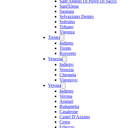
Sant'Angelo Di Piove Di Sacco
Sant'Elena
Saonara
Selvazzano Dentro
Solesino
Tribano
Vigonza
Trento
Indietro
Trento
Rovereto
Venezia
Indietro
Venezia
Chioggia
Vigonovo
Verona
Indietro
Verona
Angiari
Buttapietra
Casaleone
Castel D'Azzano
Cerea
Erbezzo