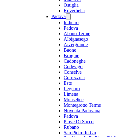
Ostiglia
Roverbella
Padova
Indietro
Padova
Abano Terme
Albignasego
Arzergrande
Baone
Brugine
Cadoneghe
Codevigo
Conselve
Correzzola
Este
Legnaro
Limena
Monselice
Montegrotto Terme
Noventa Padovana
Padova
Piove Di Sacco
Rubano
San Pietro In Gu