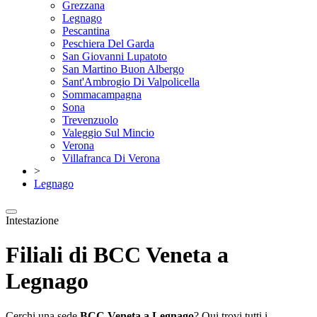
Grezzana
Legnago
Pescantina
Peschiera Del Garda
San Giovanni Lupatoto
San Martino Buon Albergo
Sant'Ambrogio Di Valpolicella
Sommacampagna
Sona
Trevenzuolo
Valeggio Sul Mincio
Verona
Villafranca Di Verona
>
Legnago
Intestazione
Filiali di BCC Veneta a
Legnago
Cerchi una sede
BCC Veneta a Legnago
? Qui trovi tutti i