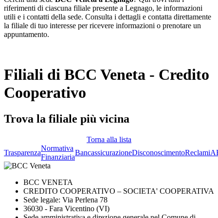
riferimenti di ciascuna filiale presente a Legnago, le informazioni
utili e i contatti della sede. Consulta i dettagli e contatta direttamente
la filiale di tuo interesse per ricevere informazioni o prenotare un
appuntamento.
Filiali di BCC Veneta - Credito
Cooperativo
Trova la filiale più vicina
Torna alla lista
Normativa
Trasparenza
Bancassicurazione
Disconoscimento
Reclami
A
Finanziaria
BCC VENETA
CREDITO COOPERATIVO – SOCIETA' COOPERATIVA
Sede legale: Via Perlena 78
36030 - Fara Vicentino (VI)
Sede amministrativa e direzione generale nel Comune di