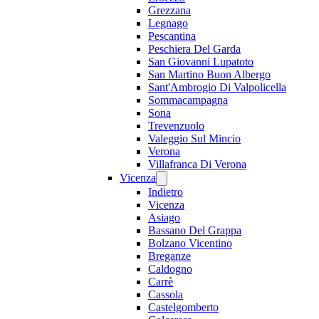
Grezzana
Legnago
Pescantina
Peschiera Del Garda
San Giovanni Lupatoto
San Martino Buon Albergo
Sant'Ambrogio Di Valpolicella
Sommacampagna
Sona
Trevenzuolo
Valeggio Sul Mincio
Verona
Villafranca Di Verona
Vicenza
Indietro
Vicenza
Asiago
Bassano Del Grappa
Bolzano Vicentino
Breganze
Caldogno
Carrè
Cassola
Castelgomberto