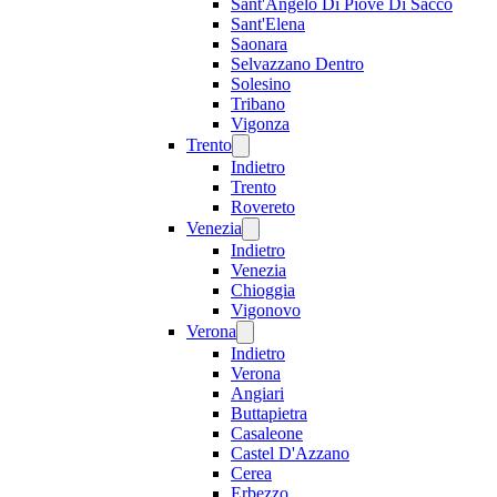
Sant'Angelo Di Piove Di Sacco
Sant'Elena
Saonara
Selvazzano Dentro
Solesino
Tribano
Vigonza
Trento
Indietro
Trento
Rovereto
Venezia
Indietro
Venezia
Chioggia
Vigonovo
Verona
Indietro
Verona
Angiari
Buttapietra
Casaleone
Castel D'Azzano
Cerea
Erbezzo