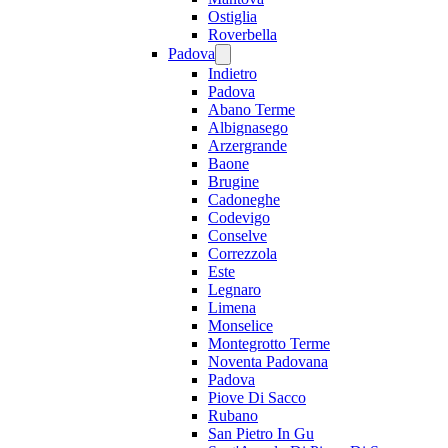
Ostiglia
Roverbella
Padova
Indietro
Padova
Abano Terme
Albignasego
Arzergrande
Baone
Brugine
Cadoneghe
Codevigo
Conselve
Correzzola
Este
Legnaro
Limena
Monselice
Montegrotto Terme
Noventa Padovana
Padova
Piove Di Sacco
Rubano
San Pietro In Gu