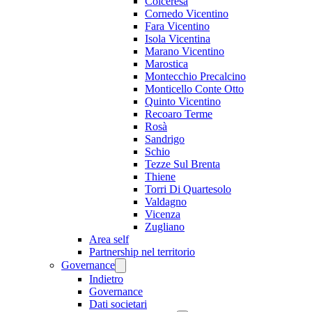
Colceresa
Cornedo Vicentino
Fara Vicentino
Isola Vicentina
Marano Vicentino
Marostica
Montecchio Precalcino
Monticello Conte Otto
Quinto Vicentino
Recoaro Terme
Rosà
Sandrigo
Schio
Tezze Sul Brenta
Thiene
Torri Di Quartesolo
Valdagno
Vicenza
Zugliano
Area self
Partnership nel territorio
Governance
Indietro
Governance
Dati societari