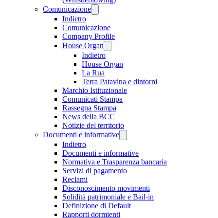
Comunicazione
Indietro
Comunicazione
Company Profile
House Organ
Indietro
House Organ
La Rua
Terra Patavina e dintorni
Marchio Istituzionale
Comunicati Stampa
Rassegna Stampa
News della BCC
Notizie del territorio
Documenti e informative
Indietro
Documenti e informative
Normativa e Trasparenza bancaria
Servizi di pagamento
Reclami
Disconoscimento movimenti
Solidità patrimoniale e Bail-in
Definizione di Default
Rapporti dormienti