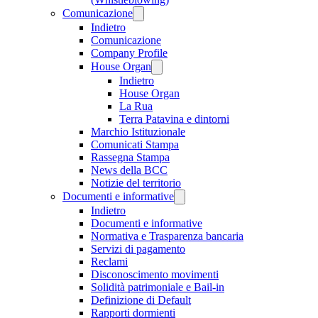
Comunicazione
Indietro
Comunicazione
Company Profile
House Organ
Indietro
House Organ
La Rua
Terra Patavina e dintorni
Marchio Istituzionale
Comunicati Stampa
Rassegna Stampa
News della BCC
Notizie del territorio
Documenti e informative
Indietro
Documenti e informative
Normativa e Trasparenza bancaria
Servizi di pagamento
Reclami
Disconoscimento movimenti
Solidità patrimoniale e Bail-in
Definizione di Default
Rapporti dormienti