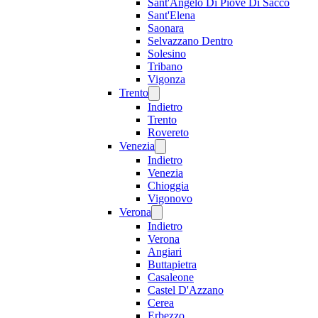
Sant'Angelo Di Piove Di Sacco
Sant'Elena
Saonara
Selvazzano Dentro
Solesino
Tribano
Vigonza
Trento
Indietro
Trento
Rovereto
Venezia
Indietro
Venezia
Chioggia
Vigonovo
Verona
Indietro
Verona
Angiari
Buttapietra
Casaleone
Castel D'Azzano
Cerea
Erbezzo