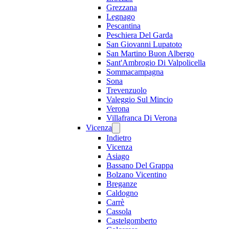
Grezzana
Legnago
Pescantina
Peschiera Del Garda
San Giovanni Lupatoto
San Martino Buon Albergo
Sant'Ambrogio Di Valpolicella
Sommacampagna
Sona
Trevenzuolo
Valeggio Sul Mincio
Verona
Villafranca Di Verona
Vicenza
Indietro
Vicenza
Asiago
Bassano Del Grappa
Bolzano Vicentino
Breganze
Caldogno
Carrè
Cassola
Castelgomberto