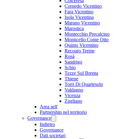
Colceresa
Cornedo Vicentino
Fara Vicentino
Isola Vicentina
Marano Vicentino
Marostica
Montecchio Precalcino
Monticello Conte Otto
Quinto Vicentino
Recoaro Terme
Rosà
Sandrigo
Schio
Tezze Sul Brenta
Thiene
Torri Di Quartesolo
Valdagno
Vicenza
Zugliano
Area self
Partnership nel territorio
Governance
Indietro
Governance
Dati societari