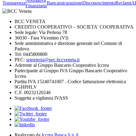
Normativa
Trasparenza
Bancassicurazione
Disconoscimento
Reclami
A
Finanziaria
BCC VENETA
CREDITO COOPERATIVO – SOCIETA' COOPERATIVA
Sede legale: Via Perlena 78
36030 - Fara Vicentino (VI)
Sede amministrativa e direzione generale nel Comune di
Padova
Tel: 0445800800
PEC:
segreteria@pec.bccveneta.it
Aderente al Gruppo Bancario Cooperativo Iccrea
Partecipante al Gruppo IVA Gruppo Bancario Cooperativo
Iccrea
Partita IVA 15240741007 - Codice fatturazione elettronica
9GHPHLV
C.F. 00232120246
Soggetta a vigilanza IVASS
Realizzato da
Iccrea Banca S.p.A.