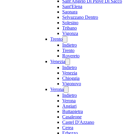
Sant'Angelo Di Piove Di Sacco
Sant'Elena
Saonara
Selvazzano Dentro
Solesino
Tribano
Vigonza
Trento
Indietro
Trento
Rovereto
Venezia
Indietro
Venezia
Chioggia
Vigonovo
Verona
Indietro
Verona
Angiari
Buttapietra
Casaleone
Castel D'Azzano
Cerea
Erbezzo