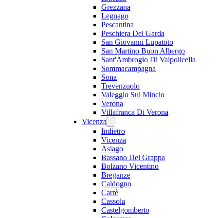
Grezzana
Legnago
Pescantina
Peschiera Del Garda
San Giovanni Lupatoto
San Martino Buon Albergo
Sant'Ambrogio Di Valpolicella
Sommacampagna
Sona
Trevenzuolo
Valeggio Sul Mincio
Verona
Villafranca Di Verona
Vicenza
Indietro
Vicenza
Asiago
Bassano Del Grappa
Bolzano Vicentino
Breganze
Caldogno
Carrè
Cassola
Castelgomberto