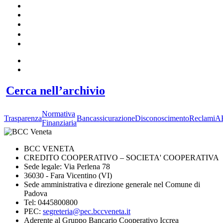
Cerca nell’archivio
Normativa
Trasparenza
Bancassicurazione
Disconoscimento
Reclami
A
Finanziaria
BCC VENETA
CREDITO COOPERATIVO – SOCIETA' COOPERATIVA
Sede legale: Via Perlena 78
36030 - Fara Vicentino (VI)
Sede amministrativa e direzione generale nel Comune di
Padova
Tel: 0445800800
PEC:
segreteria@pec.bccveneta.it
Aderente al Gruppo Bancario Cooperativo Iccrea