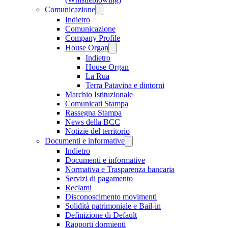
Comunicazione
Indietro
Comunicazione
Company Profile
House Organ
Indietro
House Organ
La Rua
Terra Patavina e dintorni
Marchio Istituzionale
Comunicati Stampa
Rassegna Stampa
News della BCC
Notizie del territorio
Documenti e informative
Indietro
Documenti e informative
Normativa e Trasparenza bancaria
Servizi di pagamento
Reclami
Disconoscimento movimenti
Solidità patrimoniale e Bail-in
Definizione di Default
Rapporti dormienti