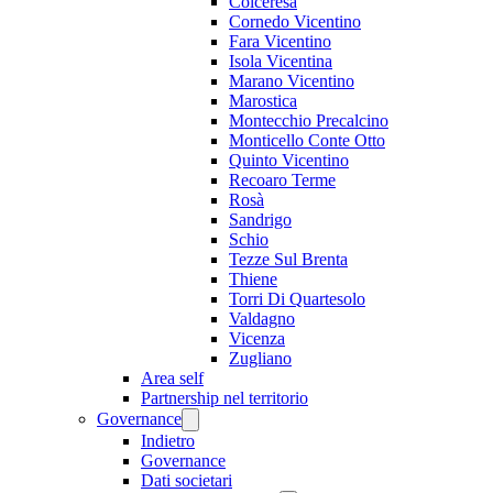
Colceresa
Cornedo Vicentino
Fara Vicentino
Isola Vicentina
Marano Vicentino
Marostica
Montecchio Precalcino
Monticello Conte Otto
Quinto Vicentino
Recoaro Terme
Rosà
Sandrigo
Schio
Tezze Sul Brenta
Thiene
Torri Di Quartesolo
Valdagno
Vicenza
Zugliano
Area self
Partnership nel territorio
Governance
Indietro
Governance
Dati societari