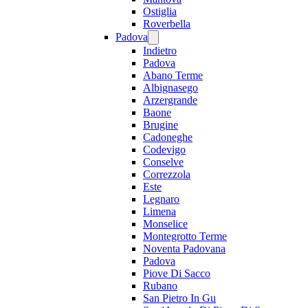
Ostiglia
Roverbella
Padova
Indietro
Padova
Abano Terme
Albignasego
Arzergrande
Baone
Brugine
Cadoneghe
Codevigo
Conselve
Correzzola
Este
Legnaro
Limena
Monselice
Montegrotto Terme
Noventa Padovana
Padova
Piove Di Sacco
Rubano
San Pietro In Gu