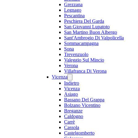
Grezzana
Legnago
Pescantina
Peschiera Del Garda
San Giovanni Lupatoto
San Martino Buon Albergo
Sant'Ambrogio Di Valpolicella
Sommacampagna
Sona
Trevenzuolo
Valeggio Sul Mincio
Verona
Villafranca Di Verona
Vicenza
Indietro
Vicenza
Asiago
Bassano Del Grappa
Bolzano Vicentino
Breganze
Caldogno
Carrè
Cassola
Castelgomberto