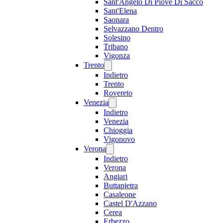
Sant'Angelo Di Piove Di Sacco
Sant'Elena
Saonara
Selvazzano Dentro
Solesino
Tribano
Vigonza
Trento
Indietro
Trento
Rovereto
Venezia
Indietro
Venezia
Chioggia
Vigonovo
Verona
Indietro
Verona
Angiari
Buttapietra
Casaleone
Castel D'Azzano
Cerea
Erbezzo