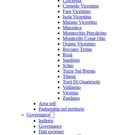
Colceresa
Cornedo Vicentino
Fara Vicentino
Isola Vicentina
Marano Vicentino
Marostica
Montecchio Precalcino
Monticello Conte Otto
Quinto Vicentino
Recoaro Terme
Rosà
Sandrigo
Schio
Tezze Sul Brenta
Thiene
Torri Di Quartesolo
Valdagno
Vicenza
Zugliano
Area self
Partnership nel territorio
Governance
Indietro
Governance
Dati societari