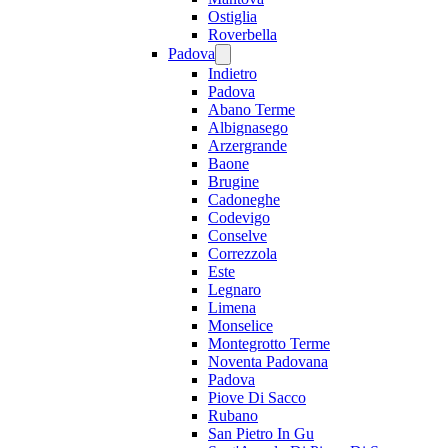
Ostiglia
Roverbella
Padova
Indietro
Padova
Abano Terme
Albignasego
Arzergrande
Baone
Brugine
Cadoneghe
Codevigo
Conselve
Correzzola
Este
Legnaro
Limena
Monselice
Montegrotto Terme
Noventa Padovana
Padova
Piove Di Sacco
Rubano
San Pietro In Gu