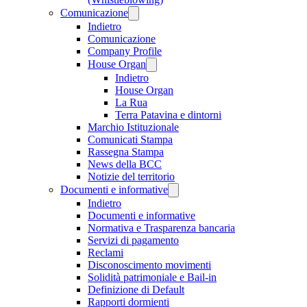
Comunicazione
Indietro
Comunicazione
Company Profile
House Organ
Indietro
House Organ
La Rua
Terra Patavina e dintorni
Marchio Istituzionale
Comunicati Stampa
Rassegna Stampa
News della BCC
Notizie del territorio
Documenti e informative
Indietro
Documenti e informative
Normativa e Trasparenza bancaria
Servizi di pagamento
Reclami
Disconoscimento movimenti
Solidità patrimoniale e Bail-in
Definizione di Default
Rapporti dormienti