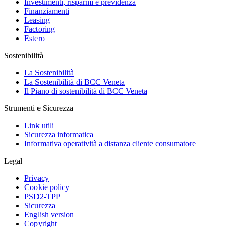
Investimenti, risparmi e previdenza
Finanziamenti
Leasing
Factoring
Estero
Sostenibilità
La Sostenibilità
La Sostenibilità di BCC Veneta
Il Piano di sostenibilità di BCC Veneta
Strumenti e Sicurezza
Link utili
Sicurezza informatica
Informativa operatività a distanza cliente consumatore
Legal
Privacy
Cookie policy
PSD2-TPP
Sicurezza
English version
Copyright