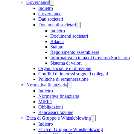
Governance
Indietro
Governance
Dati societari
Documenti societari
Indietro
Documenti societari
Bilanci
Statuto
Regolamento assembleare
Informativa in tema di Governo Societario
Sistema di valori
Organi sociali e di direzione
Conflitti di interessi soggetti collegati
Politiche di remunerazione
Normativa finanziaria
Indietro
Normativa finanziaria
MIFID
Obbligazioni
Bancassicurazione
Etica di Gruppo e Whistleblowing
Indietro
Etica di Gruppo e Whistleblowing