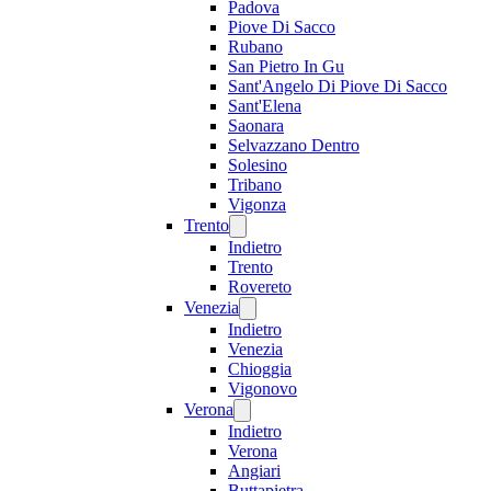
Padova
Piove Di Sacco
Rubano
San Pietro In Gu
Sant'Angelo Di Piove Di Sacco
Sant'Elena
Saonara
Selvazzano Dentro
Solesino
Tribano
Vigonza
Trento
Indietro
Trento
Rovereto
Venezia
Indietro
Venezia
Chioggia
Vigonovo
Verona
Indietro
Verona
Angiari
Buttapietra