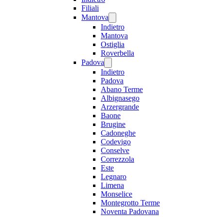
Filiali
Mantova
Indietro
Mantova
Ostiglia
Roverbella
Padova
Indietro
Padova
Abano Terme
Albignasego
Arzergrande
Baone
Brugine
Cadoneghe
Codevigo
Conselve
Correzzola
Este
Legnaro
Limena
Monselice
Montegrotto Terme
Noventa Padovana