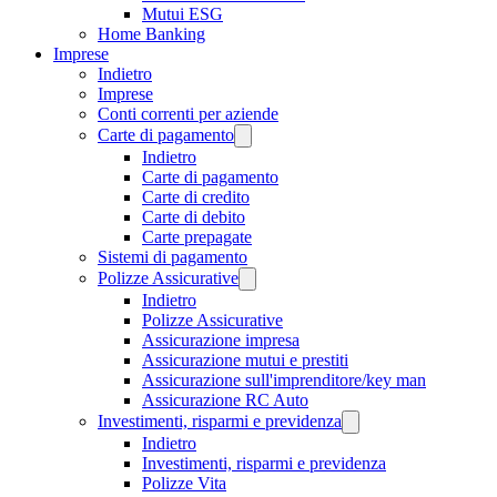
Mutui ESG
Home Banking
Imprese
Indietro
Imprese
Conti correnti per aziende
Carte di pagamento
Indietro
Carte di pagamento
Carte di credito
Carte di debito
Carte prepagate
Sistemi di pagamento
Polizze Assicurative
Indietro
Polizze Assicurative
Assicurazione impresa
Assicurazione mutui e prestiti
Assicurazione sull'imprenditore/key man
Assicurazione RC Auto
Investimenti, risparmi e previdenza
Indietro
Investimenti, risparmi e previdenza
Polizze Vita