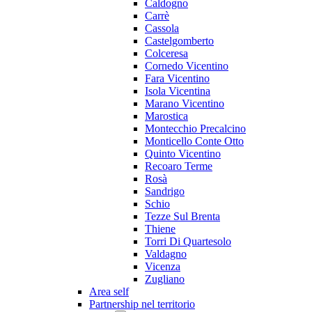
Caldogno
Carrè
Cassola
Castelgomberto
Colceresa
Cornedo Vicentino
Fara Vicentino
Isola Vicentina
Marano Vicentino
Marostica
Montecchio Precalcino
Monticello Conte Otto
Quinto Vicentino
Recoaro Terme
Rosà
Sandrigo
Schio
Tezze Sul Brenta
Thiene
Torri Di Quartesolo
Valdagno
Vicenza
Zugliano
Area self
Partnership nel territorio