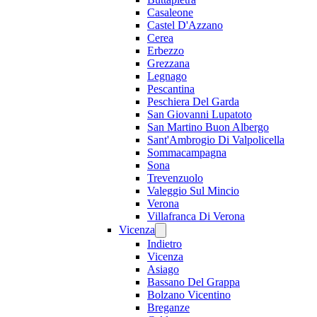
Casaleone
Castel D'Azzano
Cerea
Erbezzo
Grezzana
Legnago
Pescantina
Peschiera Del Garda
San Giovanni Lupatoto
San Martino Buon Albergo
Sant'Ambrogio Di Valpolicella
Sommacampagna
Sona
Trevenzuolo
Valeggio Sul Mincio
Verona
Villafranca Di Verona
Vicenza
Indietro
Vicenza
Asiago
Bassano Del Grappa
Bolzano Vicentino
Breganze