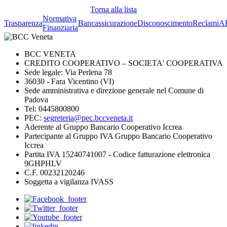
Torna alla lista
Normativa
Trasparenza
Bancassicurazione
Disconoscimento
Reclami
A
Finanziaria
BCC VENETA
CREDITO COOPERATIVO – SOCIETA' COOPERATIVA
Sede legale: Via Perlena 78
36030 - Fara Vicentino (VI)
Sede amministrativa e direzione generale nel Comune di
Padova
Tel: 0445800800
PEC:
segreteria@pec.bccveneta.it
Aderente al Gruppo Bancario Cooperativo Iccrea
Partecipante al Gruppo IVA Gruppo Bancario Cooperativo
Iccrea
Partita IVA 15240741007 - Codice fatturazione elettronica
9GHPHLV
C.F. 00232120246
Soggetta a vigilanza IVASS