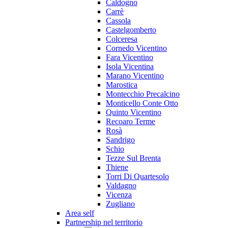
Caldogno
Carrè
Cassola
Castelgomberto
Colceresa
Cornedo Vicentino
Fara Vicentino
Isola Vicentina
Marano Vicentino
Marostica
Montecchio Precalcino
Monticello Conte Otto
Quinto Vicentino
Recoaro Terme
Rosà
Sandrigo
Schio
Tezze Sul Brenta
Thiene
Torri Di Quartesolo
Valdagno
Vicenza
Zugliano
Area self
Partnership nel territorio