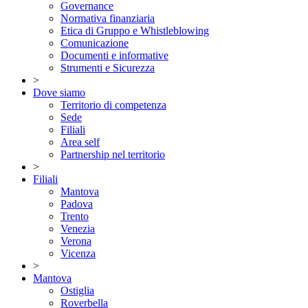
Governance
Normativa finanziaria
Etica di Gruppo e Whistleblowing
Comunicazione
Documenti e informative
Strumenti e Sicurezza
>
Dove siamo
Territorio di competenza
Sede
Filiali
Area self
Partnership nel territorio
>
Filiali
Mantova
Padova
Trento
Venezia
Verona
Vicenza
>
Mantova
Ostiglia
Roverbella