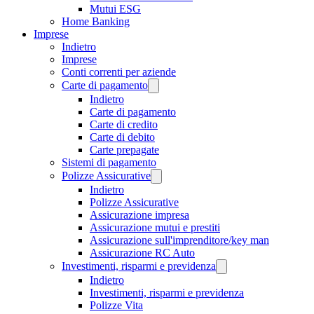
Mutui ESG
Home Banking
Imprese
Indietro
Imprese
Conti correnti per aziende
Carte di pagamento
Indietro
Carte di pagamento
Carte di credito
Carte di debito
Carte prepagate
Sistemi di pagamento
Polizze Assicurative
Indietro
Polizze Assicurative
Assicurazione impresa
Assicurazione mutui e prestiti
Assicurazione sull'imprenditore/key man
Assicurazione RC Auto
Investimenti, risparmi e previdenza
Indietro
Investimenti, risparmi e previdenza
Polizze Vita