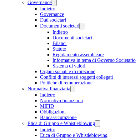
Governance
Indietro
Governance
Dati societari
Documenti societari
Indietro
Documenti societari
Bilanci
Statuto
Regolamento assembleare
Informativa in tema di Governo Societario
Sistema di valori
Organi sociali e di direzione
Conflitti di interessi soggetti collegati
Politiche di remunerazione
Normativa finanziaria
Indietro
Normativa finanziaria
MIFID
Obbligazioni
Bancassicurazione
Etica di Gruppo e Whistleblowing
Indietro
Etica di Gruppo e Whistleblowing