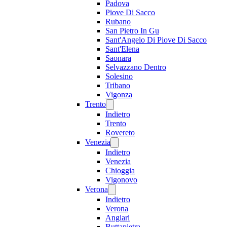
Padova
Piove Di Sacco
Rubano
San Pietro In Gu
Sant'Angelo Di Piove Di Sacco
Sant'Elena
Saonara
Selvazzano Dentro
Solesino
Tribano
Vigonza
Trento
Indietro
Trento
Rovereto
Venezia
Indietro
Venezia
Chioggia
Vigonovo
Verona
Indietro
Verona
Angiari
Buttapietra