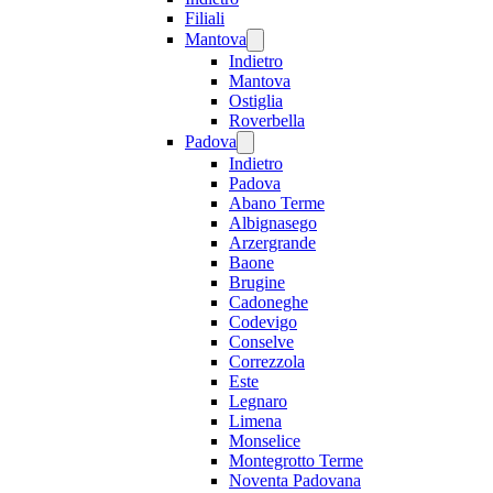
Filiali
Mantova
Indietro
Mantova
Ostiglia
Roverbella
Padova
Indietro
Padova
Abano Terme
Albignasego
Arzergrande
Baone
Brugine
Cadoneghe
Codevigo
Conselve
Correzzola
Este
Legnaro
Limena
Monselice
Montegrotto Terme
Noventa Padovana