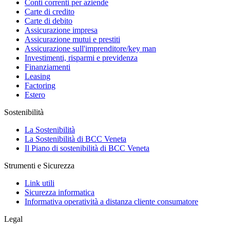
Conti correnti per aziende
Carte di credito
Carte di debito
Assicurazione impresa
Assicurazione mutui e prestiti
Assicurazione sull'imprenditore/key man
Investimenti, risparmi e previdenza
Finanziamenti
Leasing
Factoring
Estero
Sostenibilità
La Sostenibilità
La Sostenibilità di BCC Veneta
Il Piano di sostenibilità di BCC Veneta
Strumenti e Sicurezza
Link utili
Sicurezza informatica
Informativa operatività a distanza cliente consumatore
Legal