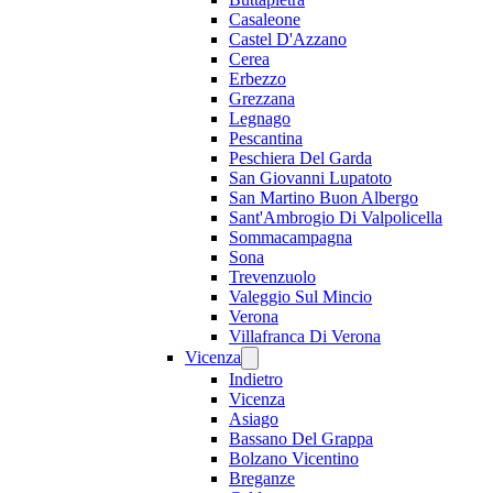
Casaleone
Castel D'Azzano
Cerea
Erbezzo
Grezzana
Legnago
Pescantina
Peschiera Del Garda
San Giovanni Lupatoto
San Martino Buon Albergo
Sant'Ambrogio Di Valpolicella
Sommacampagna
Sona
Trevenzuolo
Valeggio Sul Mincio
Verona
Villafranca Di Verona
Vicenza
Indietro
Vicenza
Asiago
Bassano Del Grappa
Bolzano Vicentino
Breganze