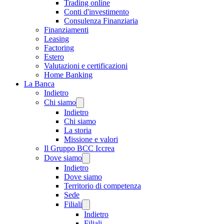
Trading online
Conti d'investimento
Consulenza Finanziaria
Finanziamenti
Leasing
Factoring
Estero
Valutazioni e certificazioni
Home Banking
La Banca
Indietro
Chi siamo
Indietro
Chi siamo
La storia
Missione e valori
Il Gruppo BCC Iccrea
Dove siamo
Indietro
Dove siamo
Territorio di competenza
Sede
Filiali
Indietro
Filiali