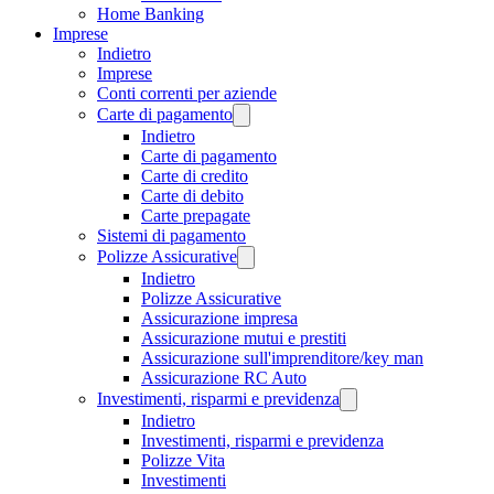
Home Banking
Imprese
Indietro
Imprese
Conti correnti per aziende
Carte di pagamento
Indietro
Carte di pagamento
Carte di credito
Carte di debito
Carte prepagate
Sistemi di pagamento
Polizze Assicurative
Indietro
Polizze Assicurative
Assicurazione impresa
Assicurazione mutui e prestiti
Assicurazione sull'imprenditore/key man
Assicurazione RC Auto
Investimenti, risparmi e previdenza
Indietro
Investimenti, risparmi e previdenza
Polizze Vita
Investimenti