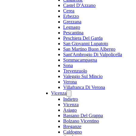
Castel D'Azzano
Cerea
Erbezzo
Grezzana
Legnago
Pescantina
Peschiera Del Garda
San Giovanni Lupatoto
San Martino Buon Albergo
Sant'Ambrogio Di Valpolicella
Sommacampagna
Sona
Trevenzuolo
Valeggio Sul Mincio
Verona
Villafranca Di Verona
Vicenza
Indietro
Vicenza
Asiago
Bassano Del Grappa
Bolzano Vicentino
Breganze
Caldogno