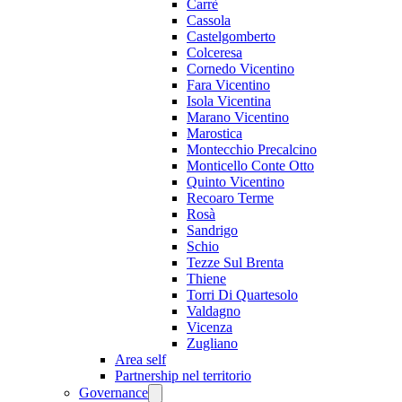
Carrè
Cassola
Castelgomberto
Colceresa
Cornedo Vicentino
Fara Vicentino
Isola Vicentina
Marano Vicentino
Marostica
Montecchio Precalcino
Monticello Conte Otto
Quinto Vicentino
Recoaro Terme
Rosà
Sandrigo
Schio
Tezze Sul Brenta
Thiene
Torri Di Quartesolo
Valdagno
Vicenza
Zugliano
Area self
Partnership nel territorio
Governance