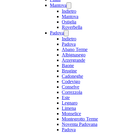
Mantova
Indietro
Mantova
Ostiglia
Roverbella
Padova
Indietro
Padova
Abano Terme
Albignasego
Arzergrande
Baone
Brugine
Cadoneghe
Codevigo
Conselve
Correzzola
Este
Legnaro
Limena
Monselice
Montegrotto Terme
Noventa Padovana
Padova