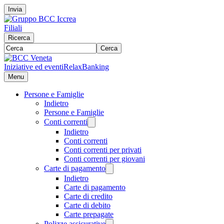
Invia
Filiali
Ricerca
Cerca
Iniziative ed eventi
RelaxBanking
Menu
Persone e Famiglie
Indietro
Persone e Famiglie
Conti correnti
Indietro
Conti correnti
Conti correnti per privati
Conti correnti per giovani
Carte di pagamento
Indietro
Carte di pagamento
Carte di credito
Carte di debito
Carte prepagate
Polizze assicurative