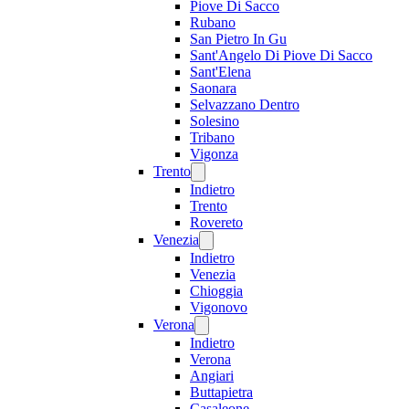
Piove Di Sacco
Rubano
San Pietro In Gu
Sant'Angelo Di Piove Di Sacco
Sant'Elena
Saonara
Selvazzano Dentro
Solesino
Tribano
Vigonza
Trento
Indietro
Trento
Rovereto
Venezia
Indietro
Venezia
Chioggia
Vigonovo
Verona
Indietro
Verona
Angiari
Buttapietra
Casaleone