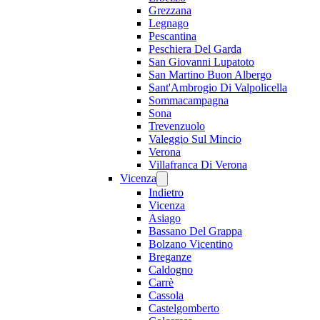
Grezzana
Legnago
Pescantina
Peschiera Del Garda
San Giovanni Lupatoto
San Martino Buon Albergo
Sant'Ambrogio Di Valpolicella
Sommacampagna
Sona
Trevenzuolo
Valeggio Sul Mincio
Verona
Villafranca Di Verona
Vicenza
Indietro
Vicenza
Asiago
Bassano Del Grappa
Bolzano Vicentino
Breganze
Caldogno
Carrè
Cassola
Castelgomberto