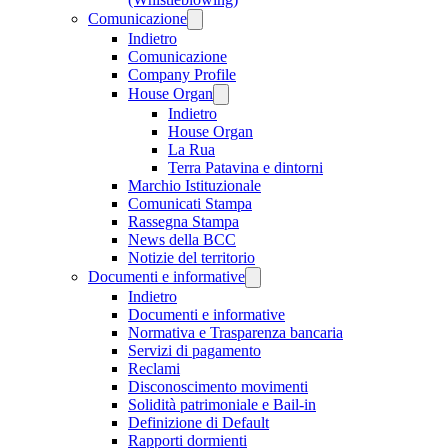
Comunicazione
Indietro
Comunicazione
Company Profile
House Organ
Indietro
House Organ
La Rua
Terra Patavina e dintorni
Marchio Istituzionale
Comunicati Stampa
Rassegna Stampa
News della BCC
Notizie del territorio
Documenti e informative
Indietro
Documenti e informative
Normativa e Trasparenza bancaria
Servizi di pagamento
Reclami
Disconoscimento movimenti
Solidità patrimoniale e Bail-in
Definizione di Default
Rapporti dormienti