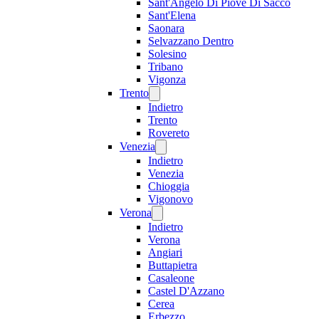
Sant'Angelo Di Piove Di Sacco
Sant'Elena
Saonara
Selvazzano Dentro
Solesino
Tribano
Vigonza
Trento
Indietro
Trento
Rovereto
Venezia
Indietro
Venezia
Chioggia
Vigonovo
Verona
Indietro
Verona
Angiari
Buttapietra
Casaleone
Castel D'Azzano
Cerea
Erbezzo