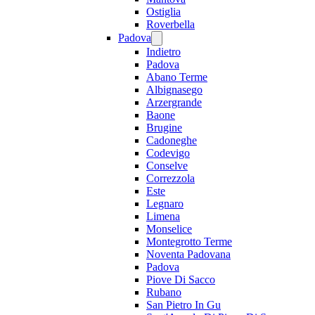
Ostiglia
Roverbella
Padova
Indietro
Padova
Abano Terme
Albignasego
Arzergrande
Baone
Brugine
Cadoneghe
Codevigo
Conselve
Correzzola
Este
Legnaro
Limena
Monselice
Montegrotto Terme
Noventa Padovana
Padova
Piove Di Sacco
Rubano
San Pietro In Gu