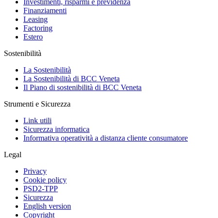
Investimenti, risparmi e previdenza
Finanziamenti
Leasing
Factoring
Estero
Sostenibilità
La Sostenibilità
La Sostenibilità di BCC Veneta
Il Piano di sostenibilità di BCC Veneta
Strumenti e Sicurezza
Link utili
Sicurezza informatica
Informativa operatività a distanza cliente consumatore
Legal
Privacy
Cookie policy
PSD2-TPP
Sicurezza
English version
Copyright