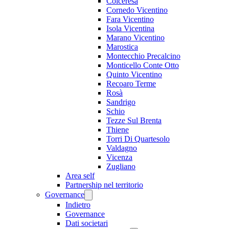
Colceresa
Cornedo Vicentino
Fara Vicentino
Isola Vicentina
Marano Vicentino
Marostica
Montecchio Precalcino
Monticello Conte Otto
Quinto Vicentino
Recoaro Terme
Rosà
Sandrigo
Schio
Tezze Sul Brenta
Thiene
Torri Di Quartesolo
Valdagno
Vicenza
Zugliano
Area self
Partnership nel territorio
Governance
Indietro
Governance
Dati societari