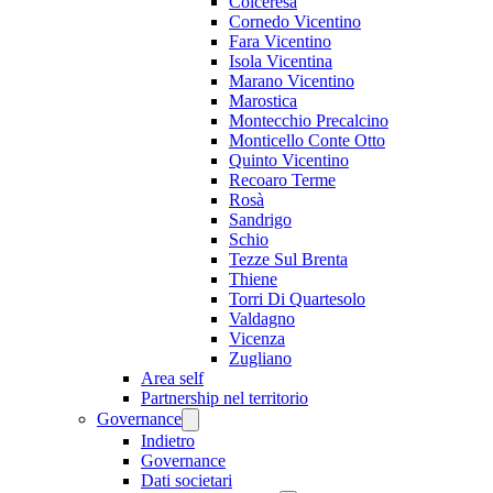
Colceresa
Cornedo Vicentino
Fara Vicentino
Isola Vicentina
Marano Vicentino
Marostica
Montecchio Precalcino
Monticello Conte Otto
Quinto Vicentino
Recoaro Terme
Rosà
Sandrigo
Schio
Tezze Sul Brenta
Thiene
Torri Di Quartesolo
Valdagno
Vicenza
Zugliano
Area self
Partnership nel territorio
Governance
Indietro
Governance
Dati societari