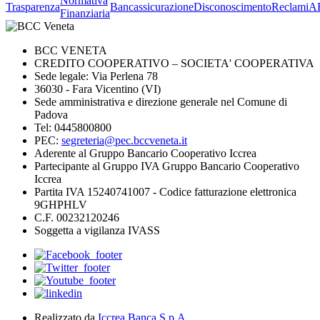
Normativa
Trasparenza
Bancassicurazione
Disconoscimento
Reclami
A
Finanziaria
BCC VENETA
CREDITO COOPERATIVO – SOCIETA' COOPERATIVA
Sede legale: Via Perlena 78
36030 - Fara Vicentino (VI)
Sede amministrativa e direzione generale nel Comune di
Padova
Tel: 0445800800
PEC:
segreteria@pec.bccveneta.it
Aderente al Gruppo Bancario Cooperativo Iccrea
Partecipante al Gruppo IVA Gruppo Bancario Cooperativo
Iccrea
Partita IVA 15240741007 - Codice fatturazione elettronica
9GHPHLV
C.F. 00232120246
Soggetta a vigilanza IVASS
Realizzato da
Iccrea Banca S.p.A.