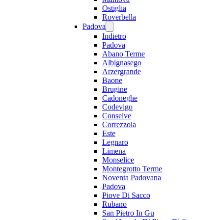
Ostiglia
Roverbella
Padova
Indietro
Padova
Abano Terme
Albignasego
Arzergrande
Baone
Brugine
Cadoneghe
Codevigo
Conselve
Correzzola
Este
Legnaro
Limena
Monselice
Montegrotto Terme
Noventa Padovana
Padova
Piove Di Sacco
Rubano
San Pietro In Gu