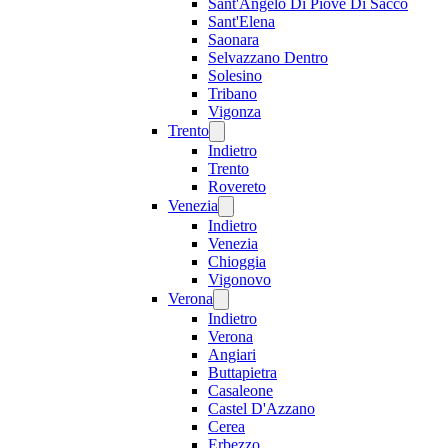
Sant'Angelo Di Piove Di Sacco
Sant'Elena
Saonara
Selvazzano Dentro
Solesino
Tribano
Vigonza
Trento
Indietro
Trento
Rovereto
Venezia
Indietro
Venezia
Chioggia
Vigonovo
Verona
Indietro
Verona
Angiari
Buttapietra
Casaleone
Castel D'Azzano
Cerea
Erbezzo