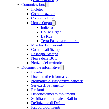
Comunicazione
Indietro
Comunicazione
Company Profile
House Organ
Indietro
House Organ
La Rua
Terra Patavina e dintorni
Marchio Istituzionale
Comunicati Stampa
Rassegna Stampa
News della BCC
Notizie del territorio
Documenti e informative
Indietro
Documenti e informative
Normativa e Trasparenza bancaria
Servizi di pagamento
Reclami
Disconoscimento movimenti
Solidità patrimoniale e Bail-in
Definizione di Default
Rapporti dormienti