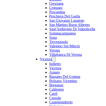
Grezzana
Legnago
Pescantina
Peschiera Del Garda
San Giovanni Lupatoto
San Martino Buon Albergo
Sant'Ambrogio Di Valpolicella
Sommacampagna
Sona
Trevenzuolo
Valeggio Sul Mincio
Verona
Villafranca Di Verona
Vicenza
Indietro
Vicenza
Asiago
Bassano Del Grappa
Bolzano Vicentino
Breganze
Caldogno
Carrè
Cassola
Castelgomberto