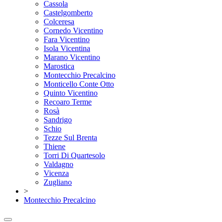
Cassola
Castelgomberto
Colceresa
Cornedo Vicentino
Fara Vicentino
Isola Vicentina
Marano Vicentino
Marostica
Montecchio Precalcino
Monticello Conte Otto
Quinto Vicentino
Recoaro Terme
Rosà
Sandrigo
Schio
Tezze Sul Brenta
Thiene
Torri Di Quartesolo
Valdagno
Vicenza
Zugliano
>
Montecchio Precalcino