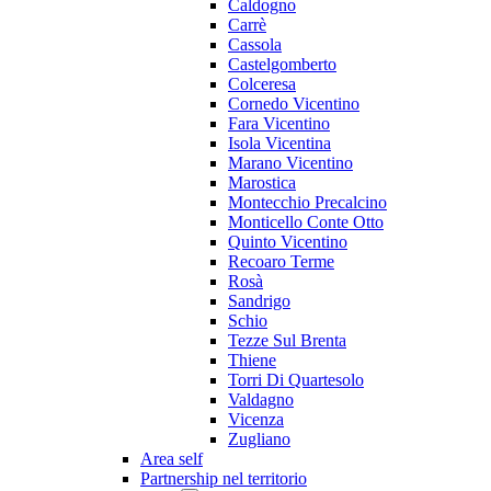
Caldogno
Carrè
Cassola
Castelgomberto
Colceresa
Cornedo Vicentino
Fara Vicentino
Isola Vicentina
Marano Vicentino
Marostica
Montecchio Precalcino
Monticello Conte Otto
Quinto Vicentino
Recoaro Terme
Rosà
Sandrigo
Schio
Tezze Sul Brenta
Thiene
Torri Di Quartesolo
Valdagno
Vicenza
Zugliano
Area self
Partnership nel territorio