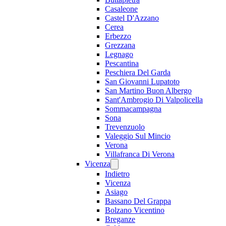
Casaleone
Castel D'Azzano
Cerea
Erbezzo
Grezzana
Legnago
Pescantina
Peschiera Del Garda
San Giovanni Lupatoto
San Martino Buon Albergo
Sant'Ambrogio Di Valpolicella
Sommacampagna
Sona
Trevenzuolo
Valeggio Sul Mincio
Verona
Villafranca Di Verona
Vicenza
Indietro
Vicenza
Asiago
Bassano Del Grappa
Bolzano Vicentino
Breganze