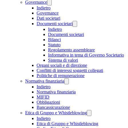
Governance
Indietro
Governance
Dati societari
Documenti societari
Indietro
Documenti societari
Bilanci
Statuto
Regolamento assembleare
Informativa in tema di Governo Societario
Sistema di valori
Organi sociali e di direzione
Conflitti di interessi soggetti collegati
Politiche di remunerazione
Normativa finanziaria
Indietro
Normativa finanziaria
MIFID
Obbligazioni
Bancassicurazione
Etica di Gruppo e Whistleblowing
Indietro
Etica di Gruppo e Whistleblowing