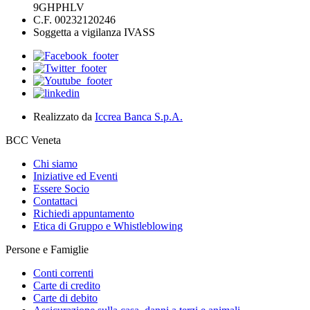
9GHPHLV
C.F. 00232120246
Soggetta a vigilanza IVASS
Realizzato da
Iccrea Banca S.p.A.
BCC Veneta
Chi siamo
Iniziative ed Eventi
Essere Socio
Contattaci
Richiedi appuntamento
Etica di Gruppo e Whistleblowing
Persone e Famiglie
Conti correnti
Carte di credito
Carte di debito