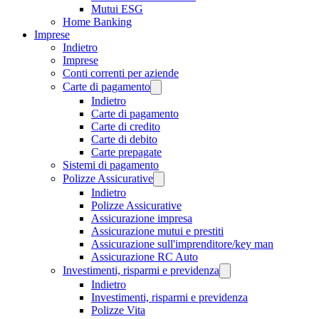
Mutui ESG
Home Banking
Imprese
Indietro
Imprese
Conti correnti per aziende
Carte di pagamento
Indietro
Carte di pagamento
Carte di credito
Carte di debito
Carte prepagate
Sistemi di pagamento
Polizze Assicurative
Indietro
Polizze Assicurative
Assicurazione impresa
Assicurazione mutui e prestiti
Assicurazione sull'imprenditore/key man
Assicurazione RC Auto
Investimenti, risparmi e previdenza
Indietro
Investimenti, risparmi e previdenza
Polizze Vita