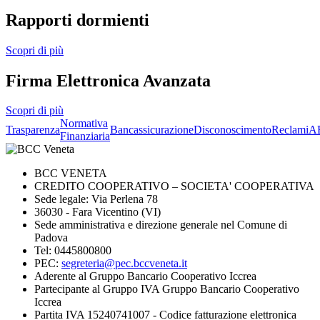
Rapporti dormienti
Scopri di più
Firma Elettronica Avanzata
Scopri di più
Normativa
Trasparenza
Bancassicurazione
Disconoscimento
Reclami
A
Finanziaria
BCC VENETA
CREDITO COOPERATIVO – SOCIETA' COOPERATIVA
Sede legale: Via Perlena 78
36030 - Fara Vicentino (VI)
Sede amministrativa e direzione generale nel Comune di
Padova
Tel: 0445800800
PEC:
segreteria@pec.bccveneta.it
Aderente al Gruppo Bancario Cooperativo Iccrea
Partecipante al Gruppo IVA Gruppo Bancario Cooperativo
Iccrea
Partita IVA 15240741007 - Codice fatturazione elettronica