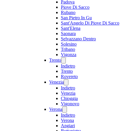
Padova
Piove Di Sacco
Rubano
San Pietro In Gu
Sant'Angelo Di Piove Di Sacco
Sant'Elena
Saonara
Selvazzano Dentro
Solesino
Tribano
Vigonza
Trento
Indietro
Trento
Rovereto
Venezia
Indietro
Venezia
Chioggia
Vigonovo
Verona
Indietro
Verona
Angiari
Buttapietra