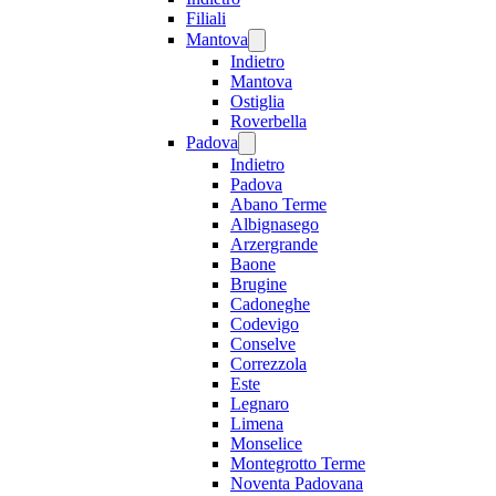
Filiali
Mantova
Indietro
Mantova
Ostiglia
Roverbella
Padova
Indietro
Padova
Abano Terme
Albignasego
Arzergrande
Baone
Brugine
Cadoneghe
Codevigo
Conselve
Correzzola
Este
Legnaro
Limena
Monselice
Montegrotto Terme
Noventa Padovana