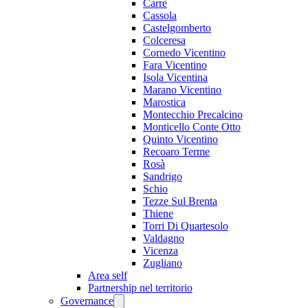
Carrè
Cassola
Castelgomberto
Colceresa
Cornedo Vicentino
Fara Vicentino
Isola Vicentina
Marano Vicentino
Marostica
Montecchio Precalcino
Monticello Conte Otto
Quinto Vicentino
Recoaro Terme
Rosà
Sandrigo
Schio
Tezze Sul Brenta
Thiene
Torri Di Quartesolo
Valdagno
Vicenza
Zugliano
Area self
Partnership nel territorio
Governance