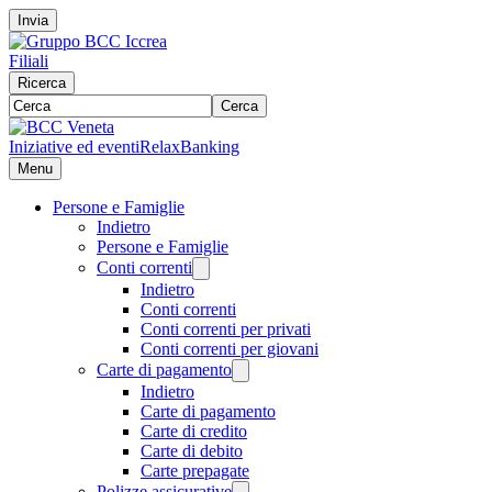
Invia
Filiali
Ricerca
Cerca
Iniziative ed eventi
RelaxBanking
Menu
Persone e Famiglie
Indietro
Persone e Famiglie
Conti correnti
Indietro
Conti correnti
Conti correnti per privati
Conti correnti per giovani
Carte di pagamento
Indietro
Carte di pagamento
Carte di credito
Carte di debito
Carte prepagate
Polizze assicurative