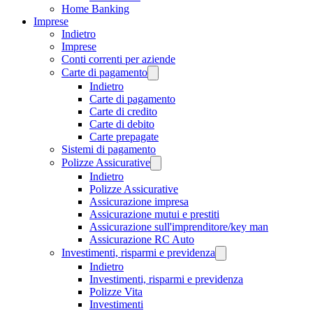
Home Banking
Imprese
Indietro
Imprese
Conti correnti per aziende
Carte di pagamento
Indietro
Carte di pagamento
Carte di credito
Carte di debito
Carte prepagate
Sistemi di pagamento
Polizze Assicurative
Indietro
Polizze Assicurative
Assicurazione impresa
Assicurazione mutui e prestiti
Assicurazione sull'imprenditore/key man
Assicurazione RC Auto
Investimenti, risparmi e previdenza
Indietro
Investimenti, risparmi e previdenza
Polizze Vita
Investimenti