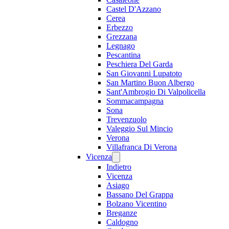
Castel D'Azzano
Cerea
Erbezzo
Grezzana
Legnago
Pescantina
Peschiera Del Garda
San Giovanni Lupatoto
San Martino Buon Albergo
Sant'Ambrogio Di Valpolicella
Sommacampagna
Sona
Trevenzuolo
Valeggio Sul Mincio
Verona
Villafranca Di Verona
Vicenza
Indietro
Vicenza
Asiago
Bassano Del Grappa
Bolzano Vicentino
Breganze
Caldogno