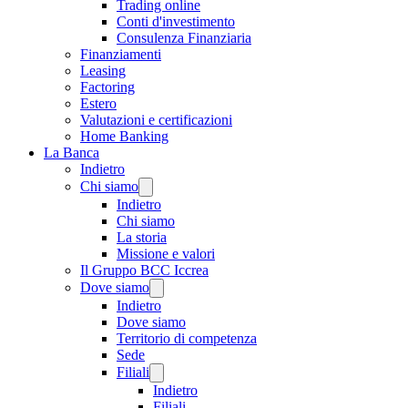
Trading online
Conti d'investimento
Consulenza Finanziaria
Finanziamenti
Leasing
Factoring
Estero
Valutazioni e certificazioni
Home Banking
La Banca
Indietro
Chi siamo
Indietro
Chi siamo
La storia
Missione e valori
Il Gruppo BCC Iccrea
Dove siamo
Indietro
Dove siamo
Territorio di competenza
Sede
Filiali
Indietro
Filiali