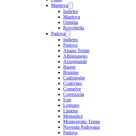
Mantova
Indietro
Mantova
Ostiglia
Roverbella
Padova
Indietro
Padova
Abano Terme
Albignasego
Arzergrande
Baone
Brugine
Cadoneghe
Codevigo
Conselve
Correzzola
Este
Legnaro
Limena
Monselice
Montegrotto Terme
Noventa Padovana
Padova