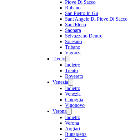
Piove Di Sacco
Rubano
San Pietro In Gu
Sant'Angelo Di Piove Di Sacco
Sant'Elena
Saonara
Selvazzano Dentro
Solesino
Tribano
Vigonza
Trento
Indietro
Trento
Rovereto
Venezia
Indietro
Venezia
Chioggia
Vigonovo
Verona
Indietro
Verona
Angiari
Buttapietra
Casaleone