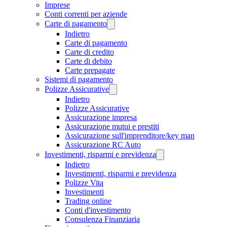
Imprese
Conti correnti per aziende
Carte di pagamento
Indietro
Carte di pagamento
Carte di credito
Carte di debito
Carte prepagate
Sistemi di pagamento
Polizze Assicurative
Indietro
Polizze Assicurative
Assicurazione impresa
Assicurazione mutui e prestiti
Assicurazione sull'imprenditore/key man
Assicurazione RC Auto
Investimenti, risparmi e previdenza
Indietro
Investimenti, risparmi e previdenza
Polizze Vita
Investimenti
Trading online
Conti d'investimento
Consulenza Finanziaria