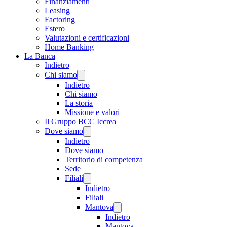
Finanziamenti
Leasing
Factoring
Estero
Valutazioni e certificazioni
Home Banking
La Banca
Indietro
Chi siamo
Indietro
Chi siamo
La storia
Missione e valori
Il Gruppo BCC Iccrea
Dove siamo
Indietro
Dove siamo
Territorio di competenza
Sede
Filiali
Indietro
Filiali
Mantova
Indietro
Mantova