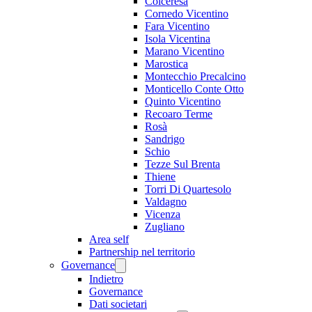
Colceresa
Cornedo Vicentino
Fara Vicentino
Isola Vicentina
Marano Vicentino
Marostica
Montecchio Precalcino
Monticello Conte Otto
Quinto Vicentino
Recoaro Terme
Rosà
Sandrigo
Schio
Tezze Sul Brenta
Thiene
Torri Di Quartesolo
Valdagno
Vicenza
Zugliano
Area self
Partnership nel territorio
Governance
Indietro
Governance
Dati societari