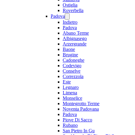
Ostiglia
Roverbella
Padova
Indietro
Padova
Abano Terme
Albignasego
Arzergrande
Baone
Brugine
Cadoneghe
Codevigo
Conselve
Correzzola
Este
Legnaro
Limena
Monselice
Montegrotto Terme
Noventa Padovana
Padova
Piove Di Sacco
Rubano
San Pietro In Gu