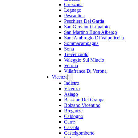
Grezzana
Legnago
Pescantina
Peschiera Del Garda
San Giovanni Lupatoto
San Martino Buon Albergo
Sant'Ambrogio Di Valpolicella
Sommacampagna
Sona
Trevenzuolo
Valeggio Sul Mincio
Verona
Villafranca Di Verona
Vicenza
Indietro
Vicenza
Asiago
Bassano Del Grappa
Bolzano Vicentino
Breganze
Caldogno
Carrè
Cassola
Castelgomberto