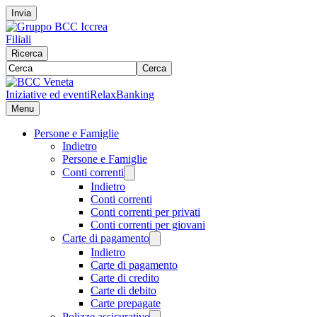
Invia
Filiali
Ricerca
Cerca
Iniziative ed eventi
RelaxBanking
Menu
Persone e Famiglie
Indietro
Persone e Famiglie
Conti correnti
Indietro
Conti correnti
Conti correnti per privati
Conti correnti per giovani
Carte di pagamento
Indietro
Carte di pagamento
Carte di credito
Carte di debito
Carte prepagate
Polizze assicurative