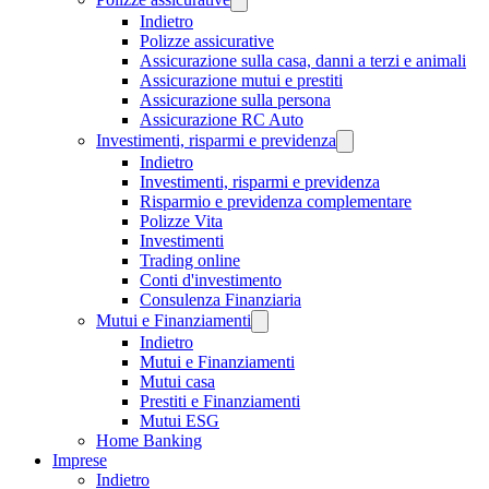
Indietro
Polizze assicurative
Assicurazione sulla casa, danni a terzi e animali
Assicurazione mutui e prestiti
Assicurazione sulla persona
Assicurazione RC Auto
Investimenti, risparmi e previdenza
Indietro
Investimenti, risparmi e previdenza
Risparmio e previdenza complementare
Polizze Vita
Investimenti
Trading online
Conti d'investimento
Consulenza Finanziaria
Mutui e Finanziamenti
Indietro
Mutui e Finanziamenti
Mutui casa
Prestiti e Finanziamenti
Mutui ESG
Home Banking
Imprese
Indietro