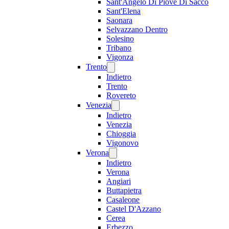
Sant'Angelo Di Piove Di Sacco
Sant'Elena
Saonara
Selvazzano Dentro
Solesino
Tribano
Vigonza
Trento
Indietro
Trento
Rovereto
Venezia
Indietro
Venezia
Chioggia
Vigonovo
Verona
Indietro
Verona
Angiari
Buttapietra
Casaleone
Castel D'Azzano
Cerea
Erbezzo