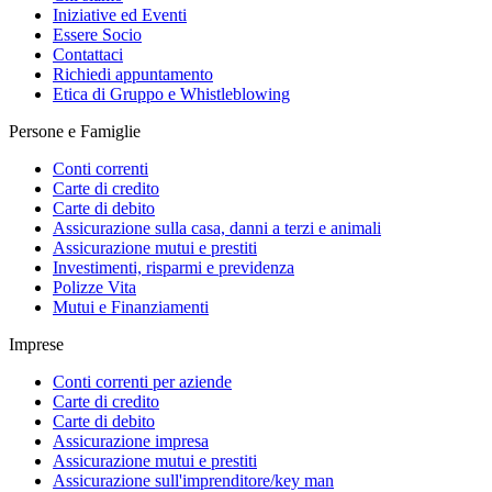
Iniziative ed Eventi
Essere Socio
Contattaci
Richiedi appuntamento
Etica di Gruppo e Whistleblowing
Persone e Famiglie
Conti correnti
Carte di credito
Carte di debito
Assicurazione sulla casa, danni a terzi e animali
Assicurazione mutui e prestiti
Investimenti, risparmi e previdenza
Polizze Vita
Mutui e Finanziamenti
Imprese
Conti correnti per aziende
Carte di credito
Carte di debito
Assicurazione impresa
Assicurazione mutui e prestiti
Assicurazione sull'imprenditore/key man