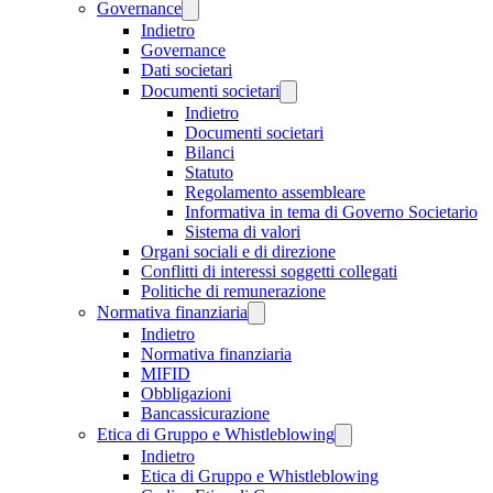
Governance
Indietro
Governance
Dati societari
Documenti societari
Indietro
Documenti societari
Bilanci
Statuto
Regolamento assembleare
Informativa in tema di Governo Societario
Sistema di valori
Organi sociali e di direzione
Conflitti di interessi soggetti collegati
Politiche di remunerazione
Normativa finanziaria
Indietro
Normativa finanziaria
MIFID
Obbligazioni
Bancassicurazione
Etica di Gruppo e Whistleblowing
Indietro
Etica di Gruppo e Whistleblowing