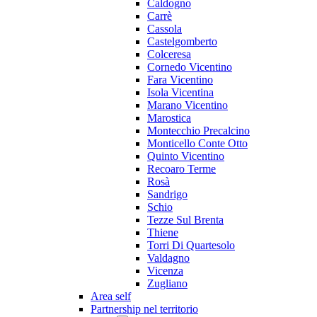
Caldogno
Carrè
Cassola
Castelgomberto
Colceresa
Cornedo Vicentino
Fara Vicentino
Isola Vicentina
Marano Vicentino
Marostica
Montecchio Precalcino
Monticello Conte Otto
Quinto Vicentino
Recoaro Terme
Rosà
Sandrigo
Schio
Tezze Sul Brenta
Thiene
Torri Di Quartesolo
Valdagno
Vicenza
Zugliano
Area self
Partnership nel territorio