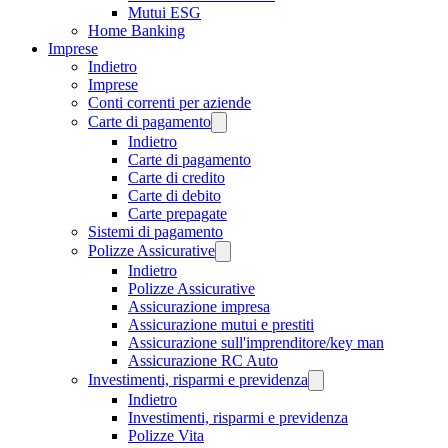
Mutui ESG
Home Banking
Imprese
Indietro
Imprese
Conti correnti per aziende
Carte di pagamento
Indietro
Carte di pagamento
Carte di credito
Carte di debito
Carte prepagate
Sistemi di pagamento
Polizze Assicurative
Indietro
Polizze Assicurative
Assicurazione impresa
Assicurazione mutui e prestiti
Assicurazione sull'imprenditore/key man
Assicurazione RC Auto
Investimenti, risparmi e previdenza
Indietro
Investimenti, risparmi e previdenza
Polizze Vita