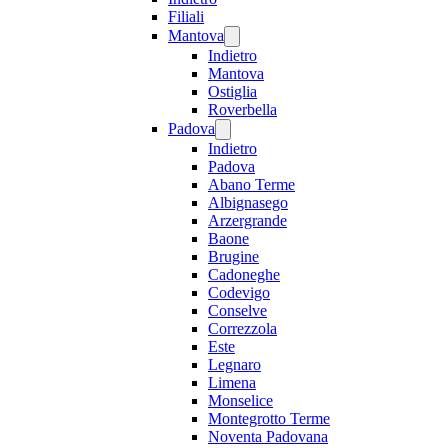
Filiali
Mantova
Indietro
Mantova
Ostiglia
Roverbella
Padova
Indietro
Padova
Abano Terme
Albignasego
Arzergrande
Baone
Brugine
Cadoneghe
Codevigo
Conselve
Correzzola
Este
Legnaro
Limena
Monselice
Montegrotto Terme
Noventa Padovana