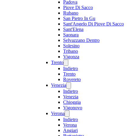
Padova
Piove Di Sacco
Rubano
San Pietro In Gu
Sant'Angelo Di Piove Di Sacco
Sant'Elena
Saonara
Selvazzano Dentro
Solesino
Tribano
Vigonza
Trento
Indietro
Trento
Rovereto
Venezia
Indietro
Venezia
Chioggia
Vigonovo
Verona
Indietro
Verona
Angiari
Buttapietra