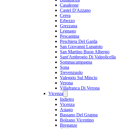
Casaleone
Castel D'Azzano
Cerea
Erbezzo
Grezzana
Legnago
Pescantina
Peschiera Del Garda
San Giovanni Lupatoto
San Martino Buon Albergo
Sant'Ambrogio Di Valpolicella
Sommacampagna
Sona
Trevenzuolo
Valeggio Sul Mincio
Verona
Villafranca Di Verona
Vicenza
Indietro
Vicenza
Asiago
Bassano Del Grappa
Bolzano Vicentino
Breganze