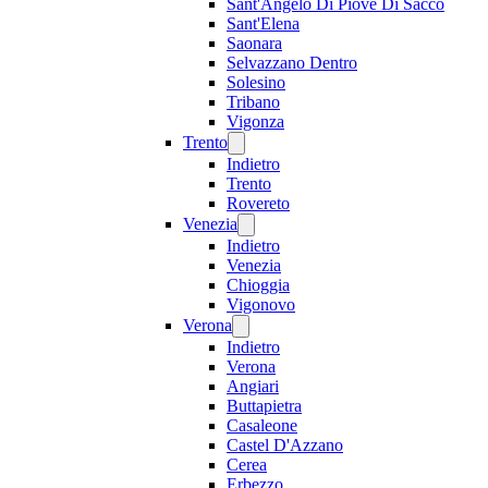
Sant'Angelo Di Piove Di Sacco
Sant'Elena
Saonara
Selvazzano Dentro
Solesino
Tribano
Vigonza
Trento
Indietro
Trento
Rovereto
Venezia
Indietro
Venezia
Chioggia
Vigonovo
Verona
Indietro
Verona
Angiari
Buttapietra
Casaleone
Castel D'Azzano
Cerea
Erbezzo