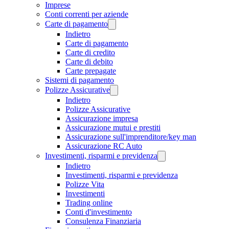
Imprese
Conti correnti per aziende
Carte di pagamento
Indietro
Carte di pagamento
Carte di credito
Carte di debito
Carte prepagate
Sistemi di pagamento
Polizze Assicurative
Indietro
Polizze Assicurative
Assicurazione impresa
Assicurazione mutui e prestiti
Assicurazione sull'imprenditore/key man
Assicurazione RC Auto
Investimenti, risparmi e previdenza
Indietro
Investimenti, risparmi e previdenza
Polizze Vita
Investimenti
Trading online
Conti d'investimento
Consulenza Finanziaria