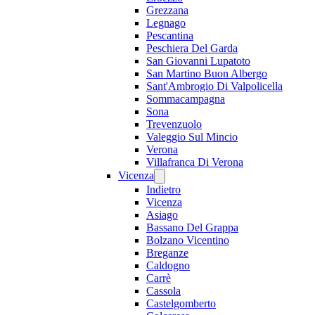
Grezzana
Legnago
Pescantina
Peschiera Del Garda
San Giovanni Lupatoto
San Martino Buon Albergo
Sant'Ambrogio Di Valpolicella
Sommacampagna
Sona
Trevenzuolo
Valeggio Sul Mincio
Verona
Villafranca Di Verona
Vicenza
Indietro
Vicenza
Asiago
Bassano Del Grappa
Bolzano Vicentino
Breganze
Caldogno
Carrè
Cassola
Castelgomberto