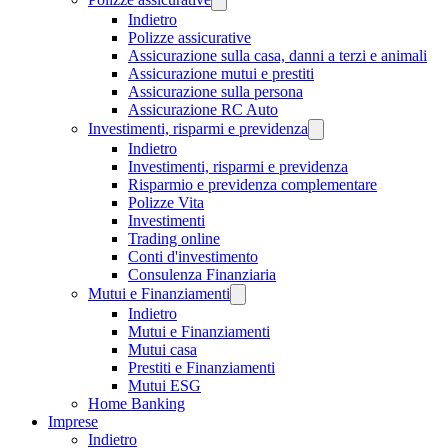
Indietro
Polizze assicurative
Assicurazione sulla casa, danni a terzi e animali
Assicurazione mutui e prestiti
Assicurazione sulla persona
Assicurazione RC Auto
Investimenti, risparmi e previdenza
Indietro
Investimenti, risparmi e previdenza
Risparmio e previdenza complementare
Polizze Vita
Investimenti
Trading online
Conti d'investimento
Consulenza Finanziaria
Mutui e Finanziamenti
Indietro
Mutui e Finanziamenti
Mutui casa
Prestiti e Finanziamenti
Mutui ESG
Home Banking
Imprese
Indietro