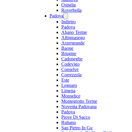
Ostiglia
Roverbella
Padova
Indietro
Padova
Abano Terme
Albignasego
Arzergrande
Baone
Brugine
Cadoneghe
Codevigo
Conselve
Correzzola
Este
Legnaro
Limena
Monselice
Montegrotto Terme
Noventa Padovana
Padova
Piove Di Sacco
Rubano
San Pietro In Gu