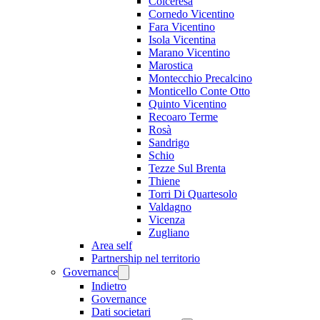
Colceresa
Cornedo Vicentino
Fara Vicentino
Isola Vicentina
Marano Vicentino
Marostica
Montecchio Precalcino
Monticello Conte Otto
Quinto Vicentino
Recoaro Terme
Rosà
Sandrigo
Schio
Tezze Sul Brenta
Thiene
Torri Di Quartesolo
Valdagno
Vicenza
Zugliano
Area self
Partnership nel territorio
Governance
Indietro
Governance
Dati societari