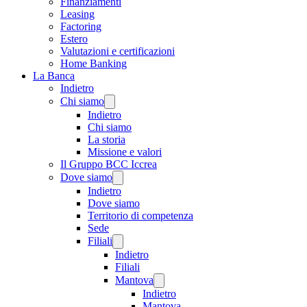
Finanziamenti
Leasing
Factoring
Estero
Valutazioni e certificazioni
Home Banking
La Banca
Indietro
Chi siamo
Indietro
Chi siamo
La storia
Missione e valori
Il Gruppo BCC Iccrea
Dove siamo
Indietro
Dove siamo
Territorio di competenza
Sede
Filiali
Indietro
Filiali
Mantova
Indietro
Mantova