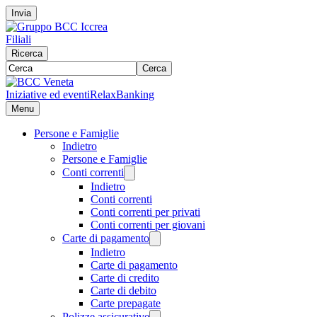
Invia
Filiali
Ricerca
Cerca
Iniziative ed eventi
RelaxBanking
Menu
Persone e Famiglie
Indietro
Persone e Famiglie
Conti correnti
Indietro
Conti correnti
Conti correnti per privati
Conti correnti per giovani
Carte di pagamento
Indietro
Carte di pagamento
Carte di credito
Carte di debito
Carte prepagate
Polizze assicurative