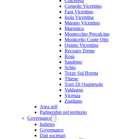
Colceresa
Cornedo Vicentino
Fara Vicentino
Isola Vicentina
Marano Vicentino
Marostica
Montecchio Precalcino
Monticello Conte Otto
Quinto Vicentino
Recoaro Terme
Rosà
Sandrigo
Schio
Tezze Sul Brenta
Thiene
Torri Di Quartesolo
Valdagno
Vicenza
Zugliano
Area self
Partnership nel territorio
Governance
Indietro
Governance
Dati societari