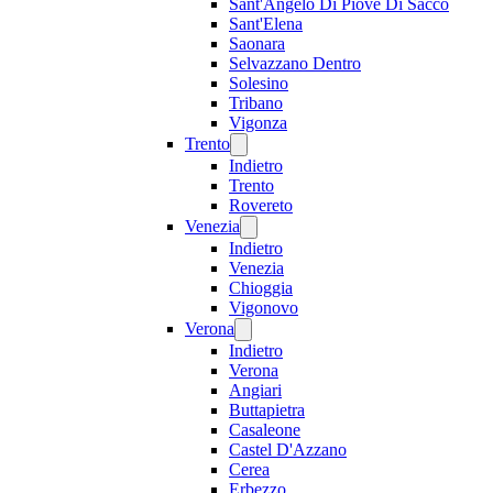
Sant'Angelo Di Piove Di Sacco
Sant'Elena
Saonara
Selvazzano Dentro
Solesino
Tribano
Vigonza
Trento
Indietro
Trento
Rovereto
Venezia
Indietro
Venezia
Chioggia
Vigonovo
Verona
Indietro
Verona
Angiari
Buttapietra
Casaleone
Castel D'Azzano
Cerea
Erbezzo