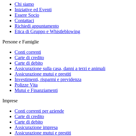
Chi siamo
Iniziative ed Eventi
Essere Socio
Contattaci
Richiedi appuntamento
Etica di Gruppo e Whistleblowing
Persone e Famiglie
Conti correnti
Carte di credito
Carte di debito
Assicurazione sulla casa, danni a terzi e animali
Assicurazione mutui e prestiti
Investimenti, risparmi e previdenza
Polizze Vita
Mutui e Finanziamenti
Imprese
Conti correnti per aziende
Carte di credito
Carte di debito
Assicurazione impresa
Assicurazione mutui e prestiti