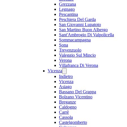
Grezzana
Legnago
Pescantina
Peschiera Del Garda
San Giovanni Lupatoto
San Martino Buon Albergo
Sant'Ambrogio Di Valpolicella
Sommacampagna
Sona
Trevenzuolo
Valeggio Sul Mincio
Verona
Villafranca Di Verona
Vicenza
Indietro
Vicenza
Asiago
Bassano Del Grappa
Bolzano Vicentino
Breganze
Caldogno
Carrè
Cassola
Castelgomberto