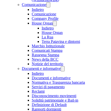
Comunicazione
Indietro
Comunicazione
Company Profile
House Organ
Indietro
House Organ
La Rua
Terra Patavina e dintorni
Marchio Istituzionale
Comunicati Stampa
Rassegna Stampa
News della BCC
Notizie del territorio
Documenti e informative
Indietro
Documenti e informative
Normativa e Trasparenza bancaria
Servizi di pagamento
Reclami
Disconoscimento movimenti
Solidità patrimoniale e Bail-in
Definizione di Default
Rapporti dormienti