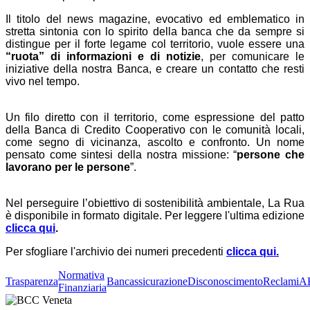
Il titolo del news magazine, evocativo ed emblematico in
stretta sintonia con lo spirito della banca che da sempre si
distingue per il forte legame col territorio, vuole essere una
“ruota” di informazioni e di notizie
, per comunicare le
iniziative della nostra Banca, e creare un contatto che resti
vivo nel tempo.
Un filo diretto con il territorio, come espressione del patto
della Banca di Credito Cooperativo con le comunità locali,
come segno di vicinanza, ascolto e confronto. Un nome
pensato come sintesi della nostra missione: “
persone che
lavorano per le persone
”.
Nel perseguire l’obiettivo di sostenibilità ambientale, La Rua
è disponibile in formato digitale. Per leggere l'ultima edizione
clicca qui
.
Per sfogliare l'archivio dei numeri precedenti
c
licca qui.
Normativa
Trasparenza
Bancassicurazione
Disconoscimento
Reclami
A
Finanziaria