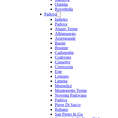
Ostiglia
Roverbella
Padova
Indietro
Padova
Abano Terme
Albignasego
Arzergrande
Baone
Brugine
Cadoneghe
Codevigo
Conselve
Correzzola
Este
Legnaro
Limena
Monselice
Montegrotto Terme
Noventa Padovana
Padova
Piove Di Sacco
Rubano
San Pietro In Gu