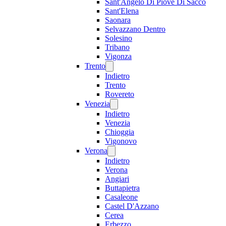
Sant'Angelo Di Piove Di Sacco
Sant'Elena
Saonara
Selvazzano Dentro
Solesino
Tribano
Vigonza
Trento
Indietro
Trento
Rovereto
Venezia
Indietro
Venezia
Chioggia
Vigonovo
Verona
Indietro
Verona
Angiari
Buttapietra
Casaleone
Castel D'Azzano
Cerea
Erbezzo