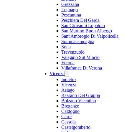
Grezzana
Legnago
Pescantina
Peschiera Del Garda
San Giovanni Lupatoto
San Martino Buon Albergo
Sant'Ambrogio Di Valpolicella
Sommacampagna
Sona
Trevenzuolo
Valeggio Sul Mincio
Verona
Villafranca Di Verona
Vicenza
Indietro
Vicenza
Asiago
Bassano Del Grappa
Bolzano Vicentino
Breganze
Caldogno
Carrè
Cassola
Castelgomberto