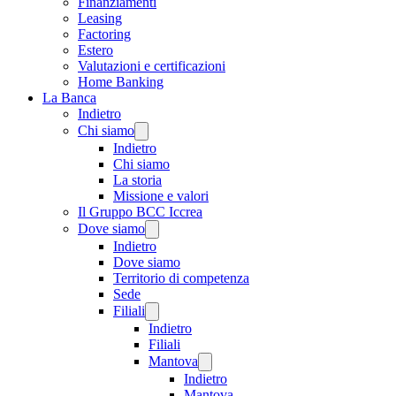
Finanziamenti
Leasing
Factoring
Estero
Valutazioni e certificazioni
Home Banking
La Banca
Indietro
Chi siamo
Indietro
Chi siamo
La storia
Missione e valori
Il Gruppo BCC Iccrea
Dove siamo
Indietro
Dove siamo
Territorio di competenza
Sede
Filiali
Indietro
Filiali
Mantova
Indietro
Mantova