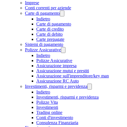
Imprese
Conti correnti per aziende
Carte di pagamento
Indietro
Carte di pagamento
Carte di credito
Carte di debito
Carte prepagate
Sistemi di pagamento
Polizze Assicurative
Indietro
Polizze Assicurative
Assicurazione impresa
Assicurazione mutui e prestiti
Assicurazione sull'imprenditore/key man
Assicurazione RC Auto
Investimenti, risparmi e previdenza
Indietro
Investimenti, risparmi e previdenza
Polizze Vita
Investimenti
Trading online
Conti d'investimento
Consulenza Finanziaria