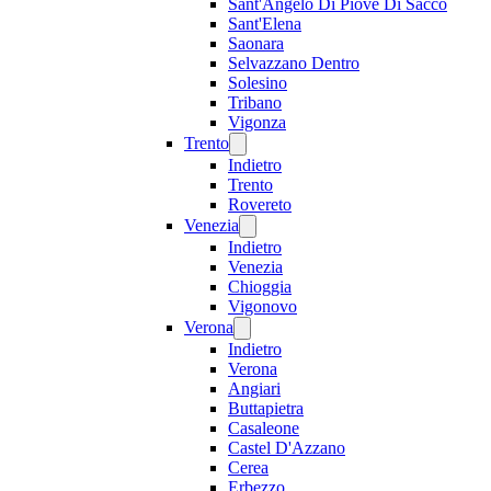
Sant'Angelo Di Piove Di Sacco
Sant'Elena
Saonara
Selvazzano Dentro
Solesino
Tribano
Vigonza
Trento
Indietro
Trento
Rovereto
Venezia
Indietro
Venezia
Chioggia
Vigonovo
Verona
Indietro
Verona
Angiari
Buttapietra
Casaleone
Castel D'Azzano
Cerea
Erbezzo