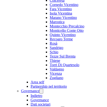
Colceresa
Cornedo Vicentino
Fara Vicentino
Isola Vicentina
Marano Vicentino
Marostica
Montecchio Precalcino
Monticello Conte Otto
Quinto Vicentino
Recoaro Terme
Rosà
Sandrigo
Schio
Tezze Sul Brenta
Thiene
Torri Di Quartesolo
Valdagno
Vicenza
Zugliano
Area self
Partnership nel territorio
Governance
Indietro
Governance
Dati societari