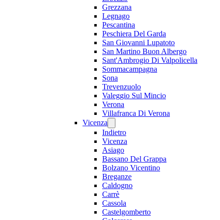
Grezzana
Legnago
Pescantina
Peschiera Del Garda
San Giovanni Lupatoto
San Martino Buon Albergo
Sant'Ambrogio Di Valpolicella
Sommacampagna
Sona
Trevenzuolo
Valeggio Sul Mincio
Verona
Villafranca Di Verona
Vicenza
Indietro
Vicenza
Asiago
Bassano Del Grappa
Bolzano Vicentino
Breganze
Caldogno
Carrè
Cassola
Castelgomberto