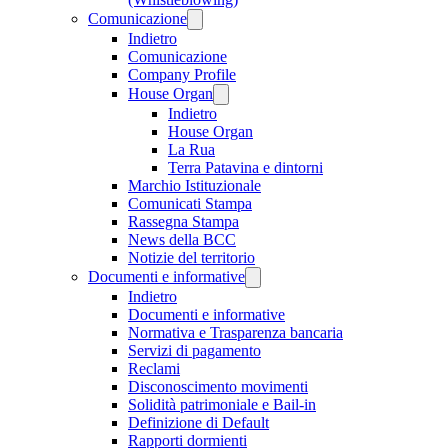
Comunicazione
Indietro
Comunicazione
Company Profile
House Organ
Indietro
House Organ
La Rua
Terra Patavina e dintorni
Marchio Istituzionale
Comunicati Stampa
Rassegna Stampa
News della BCC
Notizie del territorio
Documenti e informative
Indietro
Documenti e informative
Normativa e Trasparenza bancaria
Servizi di pagamento
Reclami
Disconoscimento movimenti
Solidità patrimoniale e Bail-in
Definizione di Default
Rapporti dormienti