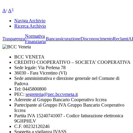
-
+
A
A
Naviga Archivio
Ricerca Archivio
Normativa
Trasparenza
Bancassicurazione
Disconoscimento
Reclami
A
Finanziaria
BCC VENETA
CREDITO COOPERATIVO – SOCIETA' COOPERATIVA
Sede legale: Via Perlena 78
36030 - Fara Vicentino (VI)
Sede amministrativa e direzione generale nel Comune di
Padova
Tel: 0445800800
PEC:
segreteria@pec.bccveneta.it
Aderente al Gruppo Bancario Cooperativo Iccrea
Partecipante al Gruppo IVA Gruppo Bancario Cooperativo
Iccrea
Partita IVA 15240741007 - Codice fatturazione elettronica
9GHPHLV
C.F. 00232120246
Soggetta a vigilanza IVASS