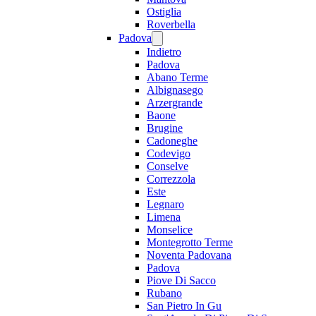
Ostiglia
Roverbella
Padova
Indietro
Padova
Abano Terme
Albignasego
Arzergrande
Baone
Brugine
Cadoneghe
Codevigo
Conselve
Correzzola
Este
Legnaro
Limena
Monselice
Montegrotto Terme
Noventa Padovana
Padova
Piove Di Sacco
Rubano
San Pietro In Gu