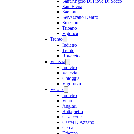
Sant'Angelo Di Piove Di Sacco
Sant'Elena
Saonara
Selvazzano Dentro
Solesino
Tribano
Vigonza
Trento
Indietro
Trento
Rovereto
Venezia
Indietro
Venezia
Chioggia
Vigonovo
Verona
Indietro
Verona
Angiari
Buttapietra
Casaleone
Castel D'Azzano
Cerea
Erbezzo