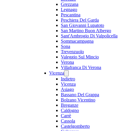
Grezzana
Legnago
Pescantina
Peschiera Del Garda
San Giovanni Lupatoto
San Martino Buon Albergo
Sant'Ambrogio Di Valpolicella
Sommacampagna
Sona
Trevenzuolo
Valeggio Sul Mincio
Verona
Villafranca Di Verona
Vicenza
Indietro
Vicenza
Asiago
Bassano Del Grappa
Bolzano Vicentino
Breganze
Caldogno
Carrè
Cassola
Castelgomberto