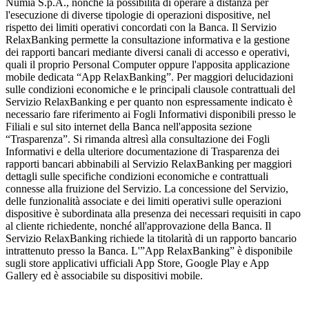
Numia S.p.A., nonché la possibilità di operare a distanza per
l'esecuzione di diverse tipologie di operazioni dispositive, nel
rispetto dei limiti operativi concordati con la Banca. Il Servizio
RelaxBanking permette la consultazione informativa e la gestione
dei rapporti bancari mediante diversi canali di accesso e operativi,
quali il proprio Personal Computer oppure l'apposita applicazione
mobile dedicata “App RelaxBanking”. Per maggiori delucidazioni
sulle condizioni economiche e le principali clausole contrattuali del
Servizio RelaxBanking e per quanto non espressamente indicato è
necessario fare riferimento ai Fogli Informativi disponibili presso le
Filiali e sul sito internet della Banca nell'apposita sezione
“Trasparenza”. Si rimanda altresì alla consultazione dei Fogli
Informativi e della ulteriore documentazione di Trasparenza dei
rapporti bancari abbinabili al Servizio RelaxBanking per maggiori
dettagli sulle specifiche condizioni economiche e contrattuali
connesse alla fruizione del Servizio. La concessione del Servizio,
delle funzionalità associate e dei limiti operativi sulle operazioni
dispositive è subordinata alla presenza dei necessari requisiti in capo
al cliente richiedente, nonché all'approvazione della Banca. Il
Servizio RelaxBanking richiede la titolarità di un rapporto bancario
intrattenuto presso la Banca. L'”App RelaxBanking” è disponibile
sugli store applicativi ufficiali App Store, Google Play e App
Gallery ed è associabile su dispositivi mobile.