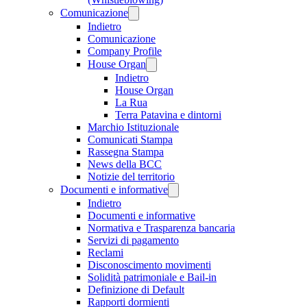
Comunicazione
Indietro
Comunicazione
Company Profile
House Organ
Indietro
House Organ
La Rua
Terra Patavina e dintorni
Marchio Istituzionale
Comunicati Stampa
Rassegna Stampa
News della BCC
Notizie del territorio
Documenti e informative
Indietro
Documenti e informative
Normativa e Trasparenza bancaria
Servizi di pagamento
Reclami
Disconoscimento movimenti
Solidità patrimoniale e Bail-in
Definizione di Default
Rapporti dormienti