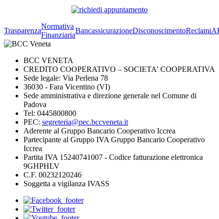
Normativa
Trasparenza
Bancassicurazione
Disconoscimento
Reclami
A
Finanziaria
BCC VENETA
CREDITO COOPERATIVO – SOCIETA' COOPERATIVA
Sede legale: Via Perlena 78
36030 - Fara Vicentino (VI)
Sede amministrativa e direzione generale nel Comune di
Padova
Tel: 0445800800
PEC:
segreteria@pec.bccveneta.it
Aderente al Gruppo Bancario Cooperativo Iccrea
Partecipante al Gruppo IVA Gruppo Bancario Cooperativo
Iccrea
Partita IVA 15240741007 - Codice fatturazione elettronica
9GHPHLV
C.F. 00232120246
Soggetta a vigilanza IVASS