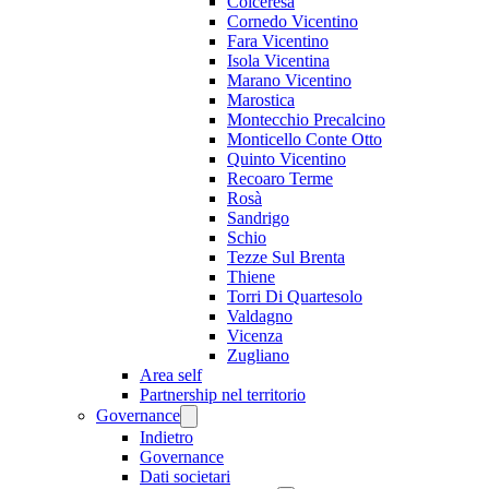
Colceresa
Cornedo Vicentino
Fara Vicentino
Isola Vicentina
Marano Vicentino
Marostica
Montecchio Precalcino
Monticello Conte Otto
Quinto Vicentino
Recoaro Terme
Rosà
Sandrigo
Schio
Tezze Sul Brenta
Thiene
Torri Di Quartesolo
Valdagno
Vicenza
Zugliano
Area self
Partnership nel territorio
Governance
Indietro
Governance
Dati societari