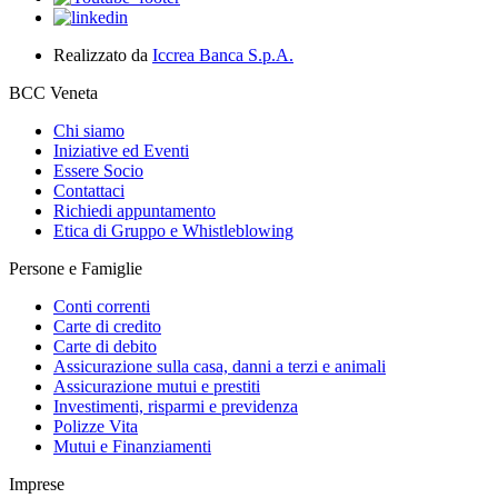
Realizzato da
Iccrea Banca S.p.A.
BCC Veneta
Chi siamo
Iniziative ed Eventi
Essere Socio
Contattaci
Richiedi appuntamento
Etica di Gruppo e Whistleblowing
Persone e Famiglie
Conti correnti
Carte di credito
Carte di debito
Assicurazione sulla casa, danni a terzi e animali
Assicurazione mutui e prestiti
Investimenti, risparmi e previdenza
Polizze Vita
Mutui e Finanziamenti
Imprese