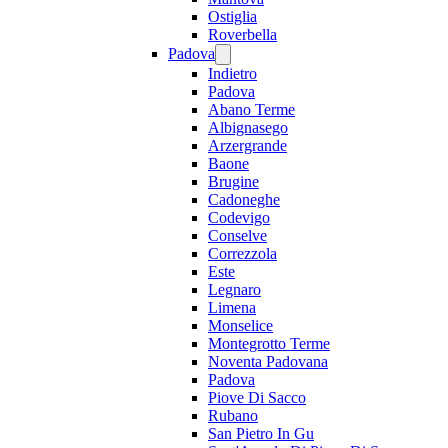
Ostiglia
Roverbella
Padova
Indietro
Padova
Abano Terme
Albignasego
Arzergrande
Baone
Brugine
Cadoneghe
Codevigo
Conselve
Correzzola
Este
Legnaro
Limena
Monselice
Montegrotto Terme
Noventa Padovana
Padova
Piove Di Sacco
Rubano
San Pietro In Gu