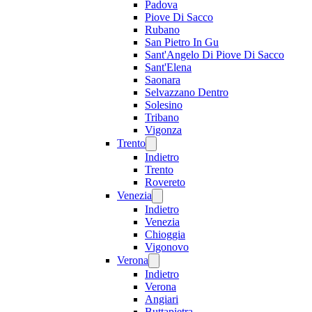
Padova
Piove Di Sacco
Rubano
San Pietro In Gu
Sant'Angelo Di Piove Di Sacco
Sant'Elena
Saonara
Selvazzano Dentro
Solesino
Tribano
Vigonza
Trento
Indietro
Trento
Rovereto
Venezia
Indietro
Venezia
Chioggia
Vigonovo
Verona
Indietro
Verona
Angiari
Buttapietra