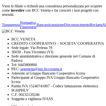
Vieni in filiale o richiedi una consulenza personalizzata per scoprire
come
investire
con BCC Veneta e far crescere i tuoi progetti con
serenità.
Normativa
Trasparenza
Bancassicurazione
Disconoscimento
Reclami
A
Finanziaria
BCC VENETA
CREDITO COOPERATIVO – SOCIETA' COOPERATIVA
Sede legale: Via Perlena 78
36030 - Fara Vicentino (VI)
Sede amministrativa e direzione generale nel Comune di
Padova
Tel: 0445800800
PEC:
segreteria@pec.bccveneta.it
Aderente al Gruppo Bancario Cooperativo Iccrea
Partecipante al Gruppo IVA Gruppo Bancario Cooperativo
Iccrea
Partita IVA 15240741007 - Codice fatturazione elettronica
9GHPHLV
C.F. 00232120246
Soggetta a vigilanza IVASS