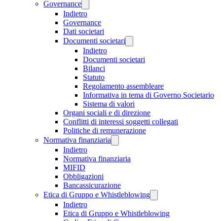
Governance
Indietro
Governance
Dati societari
Documenti societari
Indietro
Documenti societari
Bilanci
Statuto
Regolamento assembleare
Informativa in tema di Governo Societario
Sistema di valori
Organi sociali e di direzione
Conflitti di interessi soggetti collegati
Politiche di remunerazione
Normativa finanziaria
Indietro
Normativa finanziaria
MIFID
Obbligazioni
Bancassicurazione
Etica di Gruppo e Whistleblowing
Indietro
Etica di Gruppo e Whistleblowing