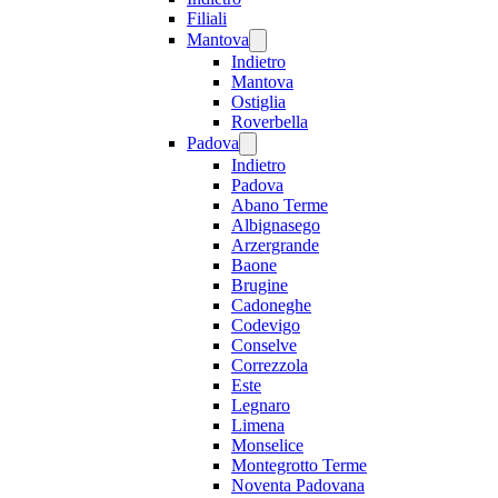
Filiali
Mantova
Indietro
Mantova
Ostiglia
Roverbella
Padova
Indietro
Padova
Abano Terme
Albignasego
Arzergrande
Baone
Brugine
Cadoneghe
Codevigo
Conselve
Correzzola
Este
Legnaro
Limena
Monselice
Montegrotto Terme
Noventa Padovana