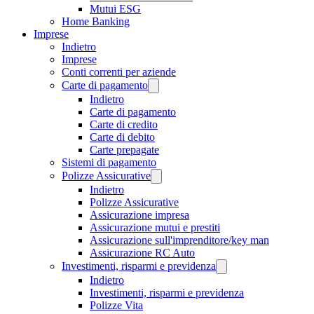
Mutui ESG
Home Banking
Imprese
Indietro
Imprese
Conti correnti per aziende
Carte di pagamento
Indietro
Carte di pagamento
Carte di credito
Carte di debito
Carte prepagate
Sistemi di pagamento
Polizze Assicurative
Indietro
Polizze Assicurative
Assicurazione impresa
Assicurazione mutui e prestiti
Assicurazione sull'imprenditore/key man
Assicurazione RC Auto
Investimenti, risparmi e previdenza
Indietro
Investimenti, risparmi e previdenza
Polizze Vita