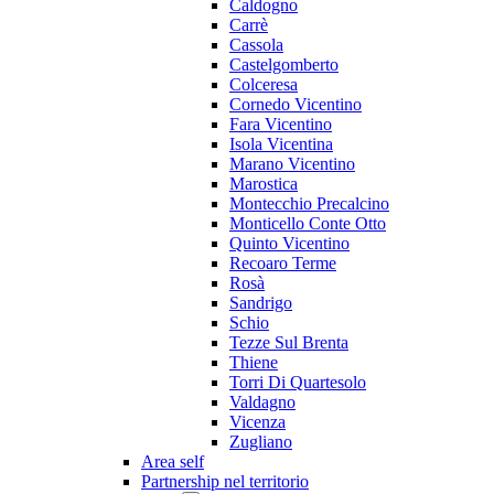
Caldogno
Carrè
Cassola
Castelgomberto
Colceresa
Cornedo Vicentino
Fara Vicentino
Isola Vicentina
Marano Vicentino
Marostica
Montecchio Precalcino
Monticello Conte Otto
Quinto Vicentino
Recoaro Terme
Rosà
Sandrigo
Schio
Tezze Sul Brenta
Thiene
Torri Di Quartesolo
Valdagno
Vicenza
Zugliano
Area self
Partnership nel territorio