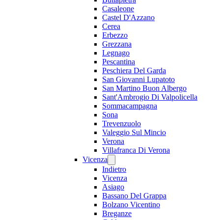
Casaleone
Castel D'Azzano
Cerea
Erbezzo
Grezzana
Legnago
Pescantina
Peschiera Del Garda
San Giovanni Lupatoto
San Martino Buon Albergo
Sant'Ambrogio Di Valpolicella
Sommacampagna
Sona
Trevenzuolo
Valeggio Sul Mincio
Verona
Villafranca Di Verona
Vicenza
Indietro
Vicenza
Asiago
Bassano Del Grappa
Bolzano Vicentino
Breganze