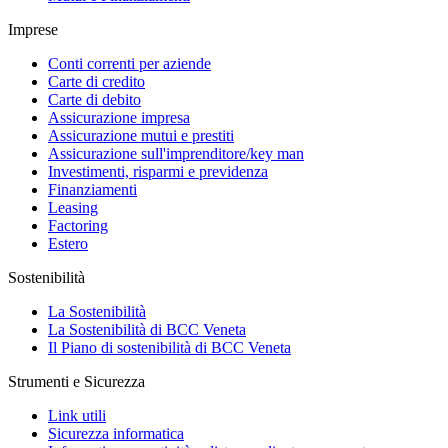
Imprese
Conti correnti per aziende
Carte di credito
Carte di debito
Assicurazione impresa
Assicurazione mutui e prestiti
Assicurazione sull'imprenditore/key man
Investimenti, risparmi e previdenza
Finanziamenti
Leasing
Factoring
Estero
Sostenibilità
La Sostenibilità
La Sostenibilità di BCC Veneta
Il Piano di sostenibilità di BCC Veneta
Strumenti e Sicurezza
Link utili
Sicurezza informatica