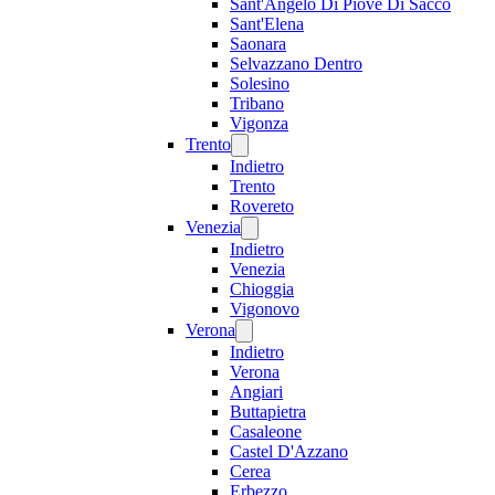
Sant'Angelo Di Piove Di Sacco
Sant'Elena
Saonara
Selvazzano Dentro
Solesino
Tribano
Vigonza
Trento
Indietro
Trento
Rovereto
Venezia
Indietro
Venezia
Chioggia
Vigonovo
Verona
Indietro
Verona
Angiari
Buttapietra
Casaleone
Castel D'Azzano
Cerea
Erbezzo