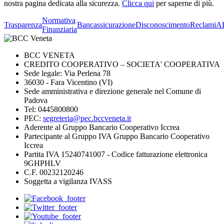
nostra pagina dedicata alla sicurezza.
Clicca qui
per saperne di più.
Normativa
Trasparenza
Bancassicurazione
Disconoscimento
Reclami
A
Finanziaria
BCC VENETA
CREDITO COOPERATIVO – SOCIETA' COOPERATIVA
Sede legale: Via Perlena 78
36030 - Fara Vicentino (VI)
Sede amministrativa e direzione generale nel Comune di
Padova
Tel: 0445800800
PEC:
segreteria@pec.bccveneta.it
Aderente al Gruppo Bancario Cooperativo Iccrea
Partecipante al Gruppo IVA Gruppo Bancario Cooperativo
Iccrea
Partita IVA 15240741007 - Codice fatturazione elettronica
9GHPHLV
C.F. 00232120246
Soggetta a vigilanza IVASS