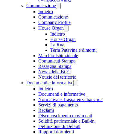
Comunicazione
Indietro
Comunicazione
Company Profile
House Organ
Indietro
House Organ
La Rua
Terra Patavina e dintorni
Marchio Istituzionale
Comunicati Stampa
Rassegna Stampa
News della BCC
Notizie del territorio
Documenti e informative
Indietro
Documenti e informative
Normativa e Trasparenza bancaria
Servizi di pagamento
Reclami
Disconoscimento movimenti
Solidità patrimoniale e Bail-in
Definizione di Default
Rapporti dormienti