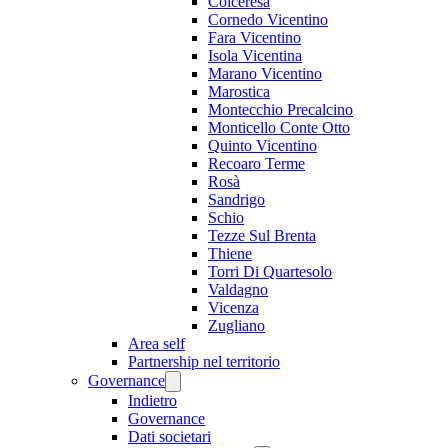
Colceresa
Cornedo Vicentino
Fara Vicentino
Isola Vicentina
Marano Vicentino
Marostica
Montecchio Precalcino
Monticello Conte Otto
Quinto Vicentino
Recoaro Terme
Rosà
Sandrigo
Schio
Tezze Sul Brenta
Thiene
Torri Di Quartesolo
Valdagno
Vicenza
Zugliano
Area self
Partnership nel territorio
Governance
Indietro
Governance
Dati societari