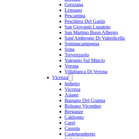
Grezzana
Legnago
Pescantina
Peschiera Del Garda
San Giovanni Lupatoto
San Martino Buon Albergo
Sant'Ambrogio Di Valpolicella
Sommacampagna
Sona
Trevenzuolo
Valeggio Sul Mincio
Verona
Villafranca Di Verona
Vicenza
Indietro
Vicenza
Asiago
Bassano Del Grappa
Bolzano Vicentino
Breganze
Caldogno
Carrè
Cassola
Castelgomberto