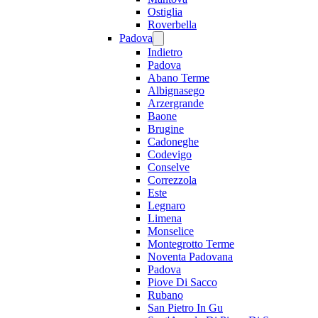
Ostiglia
Roverbella
Padova
Indietro
Padova
Abano Terme
Albignasego
Arzergrande
Baone
Brugine
Cadoneghe
Codevigo
Conselve
Correzzola
Este
Legnaro
Limena
Monselice
Montegrotto Terme
Noventa Padovana
Padova
Piove Di Sacco
Rubano
San Pietro In Gu