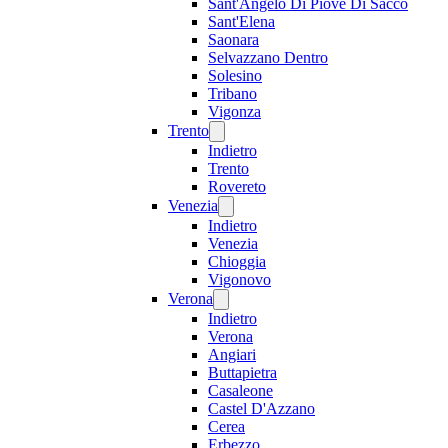
Sant'Angelo Di Piove Di Sacco
Sant'Elena
Saonara
Selvazzano Dentro
Solesino
Tribano
Vigonza
Trento
Indietro
Trento
Rovereto
Venezia
Indietro
Venezia
Chioggia
Vigonovo
Verona
Indietro
Verona
Angiari
Buttapietra
Casaleone
Castel D'Azzano
Cerea
Erbezzo