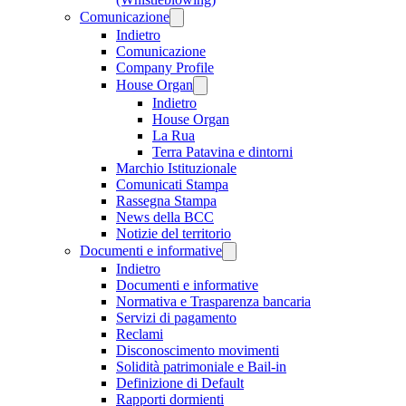
Comunicazione
Indietro
Comunicazione
Company Profile
House Organ
Indietro
House Organ
La Rua
Terra Patavina e dintorni
Marchio Istituzionale
Comunicati Stampa
Rassegna Stampa
News della BCC
Notizie del territorio
Documenti e informative
Indietro
Documenti e informative
Normativa e Trasparenza bancaria
Servizi di pagamento
Reclami
Disconoscimento movimenti
Solidità patrimoniale e Bail-in
Definizione di Default
Rapporti dormienti