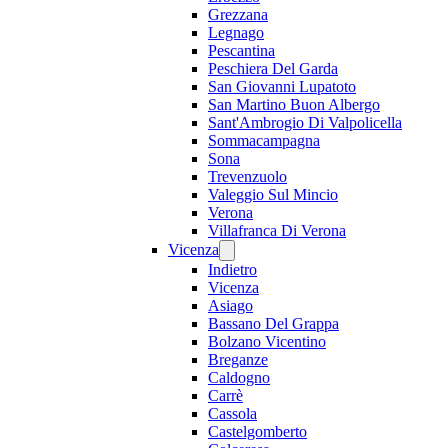
Grezzana
Legnago
Pescantina
Peschiera Del Garda
San Giovanni Lupatoto
San Martino Buon Albergo
Sant'Ambrogio Di Valpolicella
Sommacampagna
Sona
Trevenzuolo
Valeggio Sul Mincio
Verona
Villafranca Di Verona
Vicenza
Indietro
Vicenza
Asiago
Bassano Del Grappa
Bolzano Vicentino
Breganze
Caldogno
Carrè
Cassola
Castelgomberto