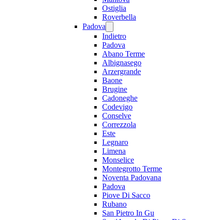
Ostiglia
Roverbella
Padova
Indietro
Padova
Abano Terme
Albignasego
Arzergrande
Baone
Brugine
Cadoneghe
Codevigo
Conselve
Correzzola
Este
Legnaro
Limena
Monselice
Montegrotto Terme
Noventa Padovana
Padova
Piove Di Sacco
Rubano
San Pietro In Gu