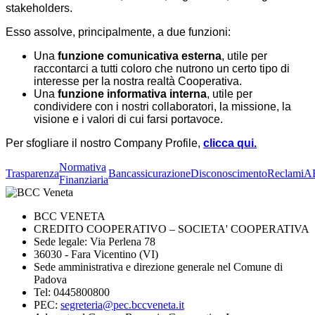
stakeholders.
Esso assolve, principalmente, a due funzioni:
Una
funzione comunicativa esterna
, utile per
raccontarci a tutti coloro che nutrono un certo tipo di
interesse per la nostra realtà Cooperativa.
Una
funzione informativa interna
, utile per
condividere con i nostri collaboratori, la missione, la
visione e i valori di cui farsi portavoce.
Per sfogliare il nostro Company Profile,
clicca qui.
Normativa
Trasparenza
Bancassicurazione
Disconoscimento
Reclami
A
Finanziaria
BCC VENETA
CREDITO COOPERATIVO – SOCIETA' COOPERATIVA
Sede legale: Via Perlena 78
36030 - Fara Vicentino (VI)
Sede amministrativa e direzione generale nel Comune di
Padova
Tel: 0445800800
PEC:
segreteria@pec.bccveneta.it