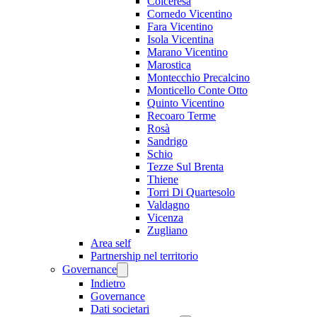
Colceresa
Cornedo Vicentino
Fara Vicentino
Isola Vicentina
Marano Vicentino
Marostica
Montecchio Precalcino
Monticello Conte Otto
Quinto Vicentino
Recoaro Terme
Rosà
Sandrigo
Schio
Tezze Sul Brenta
Thiene
Torri Di Quartesolo
Valdagno
Vicenza
Zugliano
Area self
Partnership nel territorio
Governance
Indietro
Governance
Dati societari