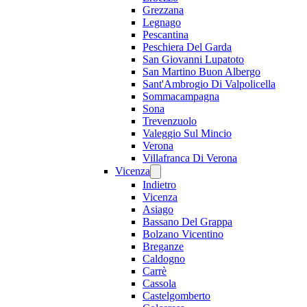
Grezzana
Legnago
Pescantina
Peschiera Del Garda
San Giovanni Lupatoto
San Martino Buon Albergo
Sant'Ambrogio Di Valpolicella
Sommacampagna
Sona
Trevenzuolo
Valeggio Sul Mincio
Verona
Villafranca Di Verona
Vicenza
Indietro
Vicenza
Asiago
Bassano Del Grappa
Bolzano Vicentino
Breganze
Caldogno
Carrè
Cassola
Castelgomberto