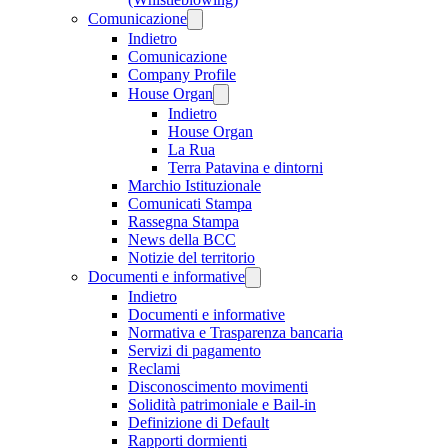
Comunicazione
Indietro
Comunicazione
Company Profile
House Organ
Indietro
House Organ
La Rua
Terra Patavina e dintorni
Marchio Istituzionale
Comunicati Stampa
Rassegna Stampa
News della BCC
Notizie del territorio
Documenti e informative
Indietro
Documenti e informative
Normativa e Trasparenza bancaria
Servizi di pagamento
Reclami
Disconoscimento movimenti
Solidità patrimoniale e Bail-in
Definizione di Default
Rapporti dormienti