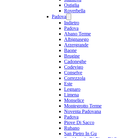
Ostiglia
Roverbella
Padova
Indietro
Padova
Abano Terme
Albignasego
Arzergrande
Baone
Brugine
Cadoneghe
Codevigo
Conselve
Correzzola
Este
Legnaro
Limena
Monselice
Montegrotto Terme
Noventa Padovana
Padova
Piove Di Sacco
Rubano
San Pietro In Gu