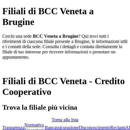
Filiali di BCC Veneta a
Brugine
Cerchi una sede
BCC Veneta a Brugine
? Qui trovi tutti i
riferimenti di ciascuna filiale presente a Brugine, le informazioni utili
e i contatti della sede. Consulta i dettagli e contatta direttamente la
filiale di tuo interesse per ricevere informazioni o prenotare un
appuntamento.
Filiali di BCC Veneta - Credito
Cooperativo
Trova la filiale più vicina
Torna alla lista
Normativa
Trasparenza
Bancassicurazione
Disconoscimento
Reclami
A