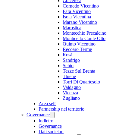
Colceresa
Cornedo Vicentino
Fara Vicentino
Isola Vicentina
Marano Vicentino
Marostica
Montecchio Precalcino
Monticello Conte Otto
Quinto Vicentino
Recoaro Terme
Rosà
Sandrigo
Schio
Tezze Sul Brenta
Thiene
Torri Di Quartesolo
Valdagno
Vicenza
Zugliano
Area self
Partnership nel territorio
Governance
Indietro
Governance
Dati societari