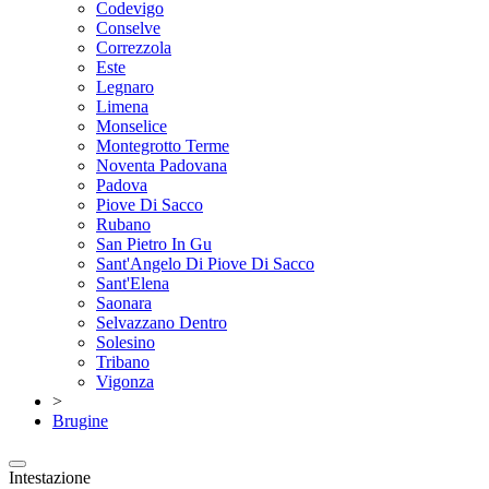
Codevigo
Conselve
Correzzola
Este
Legnaro
Limena
Monselice
Montegrotto Terme
Noventa Padovana
Padova
Piove Di Sacco
Rubano
San Pietro In Gu
Sant'Angelo Di Piove Di Sacco
Sant'Elena
Saonara
Selvazzano Dentro
Solesino
Tribano
Vigonza
>
Brugine
Intestazione