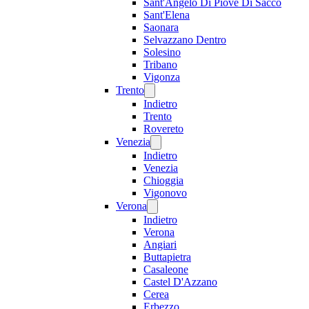
Sant'Angelo Di Piove Di Sacco
Sant'Elena
Saonara
Selvazzano Dentro
Solesino
Tribano
Vigonza
Trento
Indietro
Trento
Rovereto
Venezia
Indietro
Venezia
Chioggia
Vigonovo
Verona
Indietro
Verona
Angiari
Buttapietra
Casaleone
Castel D'Azzano
Cerea
Erbezzo