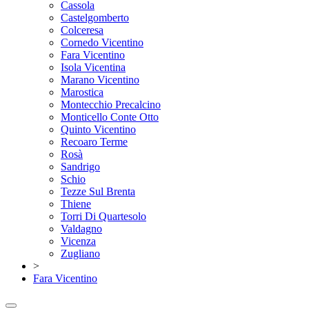
Cassola
Castelgomberto
Colceresa
Cornedo Vicentino
Fara Vicentino
Isola Vicentina
Marano Vicentino
Marostica
Montecchio Precalcino
Monticello Conte Otto
Quinto Vicentino
Recoaro Terme
Rosà
Sandrigo
Schio
Tezze Sul Brenta
Thiene
Torri Di Quartesolo
Valdagno
Vicenza
Zugliano
>
Fara Vicentino