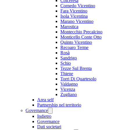
Colceresa
Cornedo Vicentino
Fara Vicentino
Isola Vicentina
Marano Vicentino
Marostica
Montecchio Precalcino
Monticello Conte Otto
Quinto Vicentino
Recoaro Terme
Rosà
Sandrigo
Schio
Tezze Sul Brenta
Thiene
Torri Di Quartesolo
Valdagno
Vicenza
Zugliano
Area self
Partnership nel territorio
Governance
Indietro
Governance
Dati societari