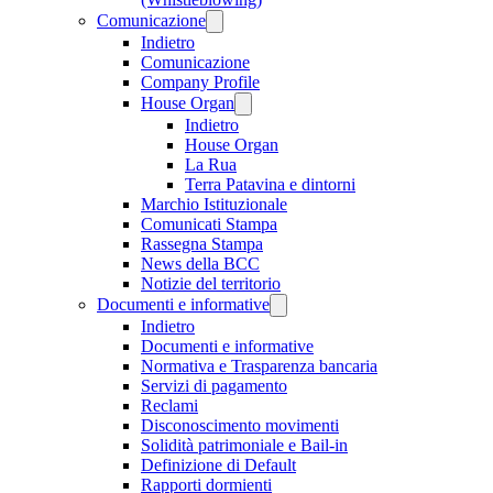
Comunicazione
Indietro
Comunicazione
Company Profile
House Organ
Indietro
House Organ
La Rua
Terra Patavina e dintorni
Marchio Istituzionale
Comunicati Stampa
Rassegna Stampa
News della BCC
Notizie del territorio
Documenti e informative
Indietro
Documenti e informative
Normativa e Trasparenza bancaria
Servizi di pagamento
Reclami
Disconoscimento movimenti
Solidità patrimoniale e Bail-in
Definizione di Default
Rapporti dormienti