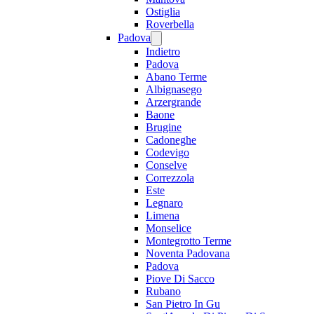
Ostiglia
Roverbella
Padova
Indietro
Padova
Abano Terme
Albignasego
Arzergrande
Baone
Brugine
Cadoneghe
Codevigo
Conselve
Correzzola
Este
Legnaro
Limena
Monselice
Montegrotto Terme
Noventa Padovana
Padova
Piove Di Sacco
Rubano
San Pietro In Gu