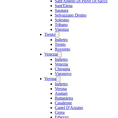
Sant'Angelo Di Piove Di Sacco
Sant'Elena
Saonara
Selvazzano Dentro
Solesino
Tribano
Vigonza
Trento
Indietro
Trento
Rovereto
Venezia
Indietro
Venezia
Chioggia
Vigonovo
Verona
Indietro
Verona
Angiari
Buttapietra
Casaleone
Castel D'Azzano
Cerea
Erbezzo