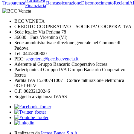
Normativa
Trasparenza
Bancassicurazione
Disconoscimento
Reclami
A
Finanziaria
BCC VENETA
CREDITO COOPERATIVO – SOCIETA' COOPERATIVA
Sede legale: Via Perlena 78
36030 - Fara Vicentino (VI)
Sede amministrativa e direzione generale nel Comune di
Padova
Tel: 0445800800
PEC:
segreteria@pec.bccveneta.it
Aderente al Gruppo Bancario Cooperativo Iccrea
Partecipante al Gruppo IVA Gruppo Bancario Cooperativo
Iccrea
Partita IVA 15240741007 - Codice fatturazione elettronica
9GHPHLV
C.F. 00232120246
Soggetta a vigilanza IVASS
Realizzato da
Iccrea Banca S.p.A.