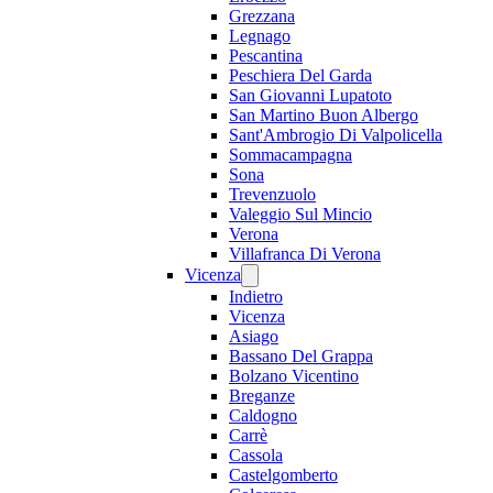
Grezzana
Legnago
Pescantina
Peschiera Del Garda
San Giovanni Lupatoto
San Martino Buon Albergo
Sant'Ambrogio Di Valpolicella
Sommacampagna
Sona
Trevenzuolo
Valeggio Sul Mincio
Verona
Villafranca Di Verona
Vicenza
Indietro
Vicenza
Asiago
Bassano Del Grappa
Bolzano Vicentino
Breganze
Caldogno
Carrè
Cassola
Castelgomberto