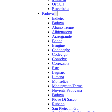
Ostiglia
Roverbella
Padova
Indietro
Padova
Abano Terme
Albignasego
Arzergrande
Baone
Brugine
Cadoneghe
Codevigo
Conselve
Correzzola
Este
Legnaro
Limena
Monselice
Montegrotto Terme
Noventa Padovana
Padova
Piove Di Sacco
Rubano
San Pietro In Gu