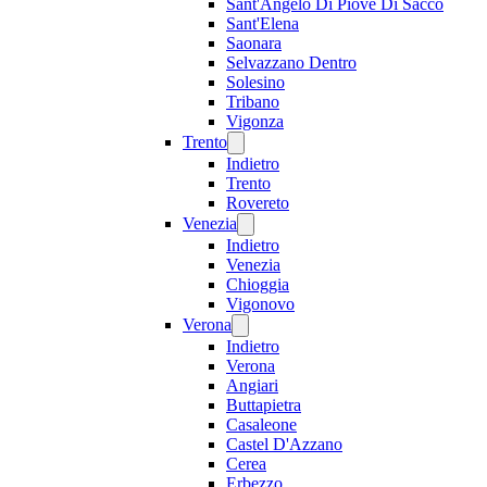
Sant'Angelo Di Piove Di Sacco
Sant'Elena
Saonara
Selvazzano Dentro
Solesino
Tribano
Vigonza
Trento
Indietro
Trento
Rovereto
Venezia
Indietro
Venezia
Chioggia
Vigonovo
Verona
Indietro
Verona
Angiari
Buttapietra
Casaleone
Castel D'Azzano
Cerea
Erbezzo