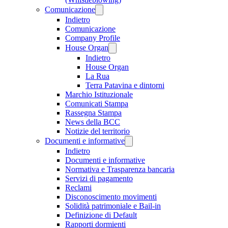
Comunicazione
Indietro
Comunicazione
Company Profile
House Organ
Indietro
House Organ
La Rua
Terra Patavina e dintorni
Marchio Istituzionale
Comunicati Stampa
Rassegna Stampa
News della BCC
Notizie del territorio
Documenti e informative
Indietro
Documenti e informative
Normativa e Trasparenza bancaria
Servizi di pagamento
Reclami
Disconoscimento movimenti
Solidità patrimoniale e Bail-in
Definizione di Default
Rapporti dormienti