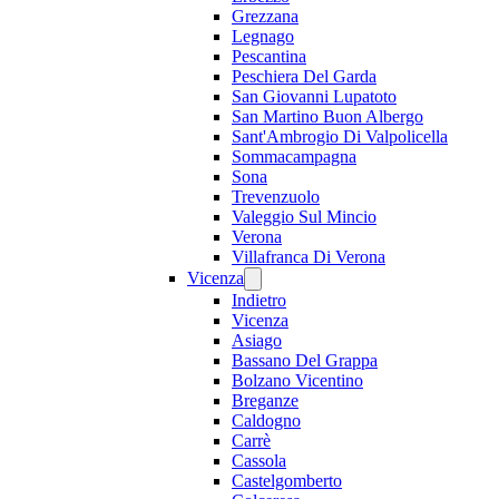
Grezzana
Legnago
Pescantina
Peschiera Del Garda
San Giovanni Lupatoto
San Martino Buon Albergo
Sant'Ambrogio Di Valpolicella
Sommacampagna
Sona
Trevenzuolo
Valeggio Sul Mincio
Verona
Villafranca Di Verona
Vicenza
Indietro
Vicenza
Asiago
Bassano Del Grappa
Bolzano Vicentino
Breganze
Caldogno
Carrè
Cassola
Castelgomberto