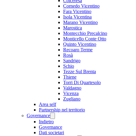
Colceresa
Cornedo Vicentino
Fara Vicentino
Isola Vicentina
Marano Vicentino
Marostica
Montecchio Precalcino
Monticello Conte Otto
Quinto Vicentino
Recoaro Terme
Rosà
Sandrigo
Schio
Tezze Sul Brenta
Thiene
Torri Di Quartesolo
Valdagno
Vicenza
Zugliano
Area self
Partnership nel territorio
Governance
Indietro
Governance
Dati societari