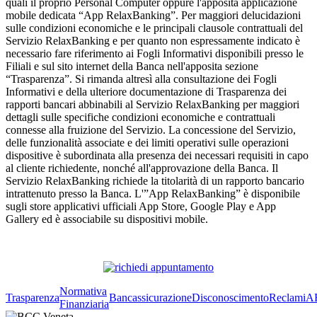
quali il proprio Personal Computer oppure l'apposita applicazione
mobile dedicata “App RelaxBanking”. Per maggiori delucidazioni
sulle condizioni economiche e le principali clausole contrattuali del
Servizio RelaxBanking e per quanto non espressamente indicato è
necessario fare riferimento ai Fogli Informativi disponibili presso le
Filiali e sul sito internet della Banca nell'apposita sezione
“Trasparenza”. Si rimanda altresì alla consultazione dei Fogli
Informativi e della ulteriore documentazione di Trasparenza dei
rapporti bancari abbinabili al Servizio RelaxBanking per maggiori
dettagli sulle specifiche condizioni economiche e contrattuali
connesse alla fruizione del Servizio. La concessione del Servizio,
delle funzionalità associate e dei limiti operativi sulle operazioni
dispositive è subordinata alla presenza dei necessari requisiti in capo
al cliente richiedente, nonché all'approvazione della Banca. Il
Servizio RelaxBanking richiede la titolarità di un rapporto bancario
intrattenuto presso la Banca. L'”App RelaxBanking” è disponibile
sugli store applicativi ufficiali App Store, Google Play e App
Gallery ed è associabile su dispositivi mobile.
Normativa
Trasparenza
Bancassicurazione
Disconoscimento
Reclami
A
Finanziaria