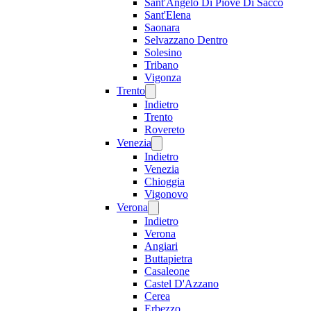
Sant'Angelo Di Piove Di Sacco
Sant'Elena
Saonara
Selvazzano Dentro
Solesino
Tribano
Vigonza
Trento
Indietro
Trento
Rovereto
Venezia
Indietro
Venezia
Chioggia
Vigonovo
Verona
Indietro
Verona
Angiari
Buttapietra
Casaleone
Castel D'Azzano
Cerea
Erbezzo