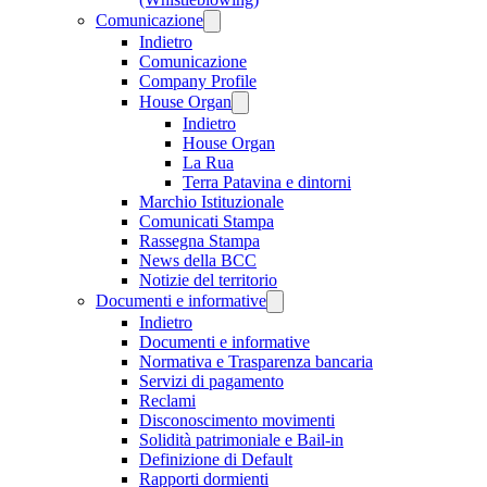
Comunicazione
Indietro
Comunicazione
Company Profile
House Organ
Indietro
House Organ
La Rua
Terra Patavina e dintorni
Marchio Istituzionale
Comunicati Stampa
Rassegna Stampa
News della BCC
Notizie del territorio
Documenti e informative
Indietro
Documenti e informative
Normativa e Trasparenza bancaria
Servizi di pagamento
Reclami
Disconoscimento movimenti
Solidità patrimoniale e Bail-in
Definizione di Default
Rapporti dormienti