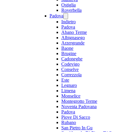
Ostiglia
Roverbella
Padova
Indietro
Padova
Abano Terme
Albignasego
Arzergrande
Baone
Brugine
Cadoneghe
Codevigo
Conselve
Correzzola
Este
Legnaro
Limena
Monselice
Montegrotto Terme
Noventa Padovana
Padova
Piove Di Sacco
Rubano
San Pietro In Gu