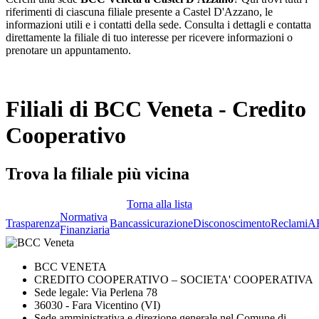
riferimenti di ciascuna filiale presente a Castel D'Azzano, le
informazioni utili e i contatti della sede. Consulta i dettagli e contatta
direttamente la filiale di tuo interesse per ricevere informazioni o
prenotare un appuntamento.
Filiali di BCC Veneta - Credito
Cooperativo
Trova la filiale più vicina
Torna alla lista
Normativa
Trasparenza
Bancassicurazione
Disconoscimento
Reclami
A
Finanziaria
BCC VENETA
CREDITO COOPERATIVO – SOCIETA' COOPERATIVA
Sede legale: Via Perlena 78
36030 - Fara Vicentino (VI)
Sede amministrativa e direzione generale nel Comune di