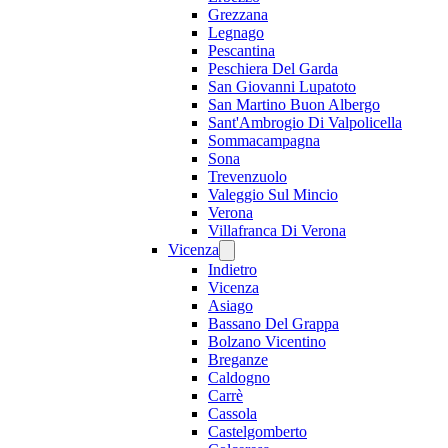
Grezzana
Legnago
Pescantina
Peschiera Del Garda
San Giovanni Lupatoto
San Martino Buon Albergo
Sant'Ambrogio Di Valpolicella
Sommacampagna
Sona
Trevenzuolo
Valeggio Sul Mincio
Verona
Villafranca Di Verona
Vicenza
Indietro
Vicenza
Asiago
Bassano Del Grappa
Bolzano Vicentino
Breganze
Caldogno
Carrè
Cassola
Castelgomberto