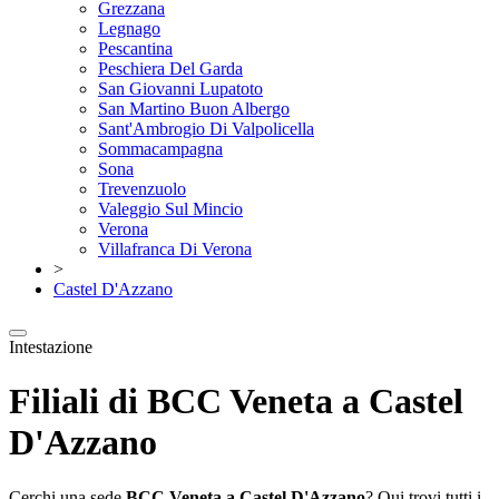
Grezzana
Legnago
Pescantina
Peschiera Del Garda
San Giovanni Lupatoto
San Martino Buon Albergo
Sant'Ambrogio Di Valpolicella
Sommacampagna
Sona
Trevenzuolo
Valeggio Sul Mincio
Verona
Villafranca Di Verona
>
Castel D'Azzano
Intestazione
Filiali di BCC Veneta a Castel
D'Azzano
Cerchi una sede
BCC Veneta a Castel D'Azzano
? Qui trovi tutti i