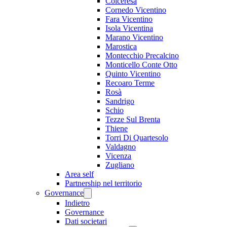
Colceresa
Cornedo Vicentino
Fara Vicentino
Isola Vicentina
Marano Vicentino
Marostica
Montecchio Precalcino
Monticello Conte Otto
Quinto Vicentino
Recoaro Terme
Rosà
Sandrigo
Schio
Tezze Sul Brenta
Thiene
Torri Di Quartesolo
Valdagno
Vicenza
Zugliano
Area self
Partnership nel territorio
Governance
Indietro
Governance
Dati societari