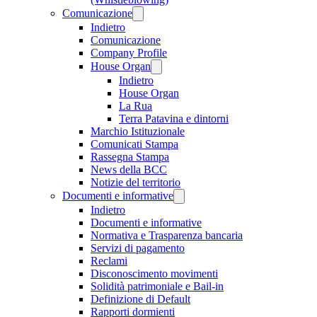
Comunicazione
Indietro
Comunicazione
Company Profile
House Organ
Indietro
House Organ
La Rua
Terra Patavina e dintorni
Marchio Istituzionale
Comunicati Stampa
Rassegna Stampa
News della BCC
Notizie del territorio
Documenti e informative
Indietro
Documenti e informative
Normativa e Trasparenza bancaria
Servizi di pagamento
Reclami
Disconoscimento movimenti
Solidità patrimoniale e Bail-in
Definizione di Default
Rapporti dormienti