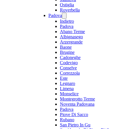
Ostiglia
Roverbella
Padova
Indietro
Padova
Abano Terme
Albignasego
Arzergrande
Baone
Brugine
Cadoneghe
Codevigo
Conselve
Correzzola
Este
Legnaro
Limena
Monselice
Montegrotto Terme
Noventa Padovana
Padova
Piove Di Sacco
Rubano
San Pietro In Gu