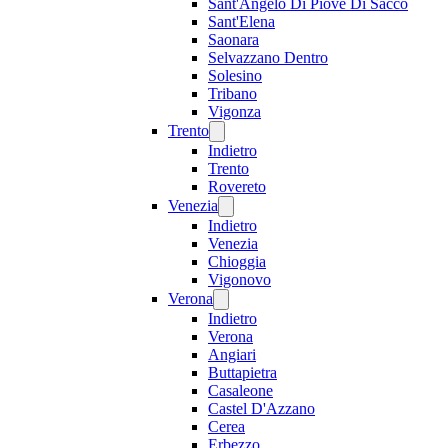
Sant'Angelo Di Piove Di Sacco
Sant'Elena
Saonara
Selvazzano Dentro
Solesino
Tribano
Vigonza
Trento
Indietro
Trento
Rovereto
Venezia
Indietro
Venezia
Chioggia
Vigonovo
Verona
Indietro
Verona
Angiari
Buttapietra
Casaleone
Castel D'Azzano
Cerea
Erbezzo