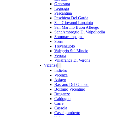
Grezzana
Legnago
Pescantina
Peschiera Del Garda
San Giovanni Lupatoto
San Martino Buon Albergo
Sant'Ambrogio Di Valpolicella
Sommacampagna
Sona
Trevenzuolo
Valeggio Sul Mincio
Verona
Villafranca Di Verona
Vicenza
Indietro
Vicenza
Asiago
Bassano Del Grappa
Bolzano Vicentino
Breganze
Caldogno
Carrè
Cassola
Castelgomberto