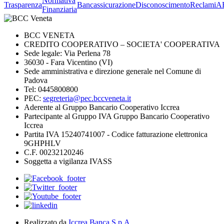
Normativa
Trasparenza
Bancassicurazione
Disconoscimento
Reclami
A
Finanziaria
BCC VENETA
CREDITO COOPERATIVO – SOCIETA' COOPERATIVA
Sede legale: Via Perlena 78
36030 - Fara Vicentino (VI)
Sede amministrativa e direzione generale nel Comune di
Padova
Tel: 0445800800
PEC:
segreteria@pec.bccveneta.it
Aderente al Gruppo Bancario Cooperativo Iccrea
Partecipante al Gruppo IVA Gruppo Bancario Cooperativo
Iccrea
Partita IVA 15240741007 - Codice fatturazione elettronica
9GHPHLV
C.F. 00232120246
Soggetta a vigilanza IVASS
Realizzato da
Iccrea Banca S.p.A.