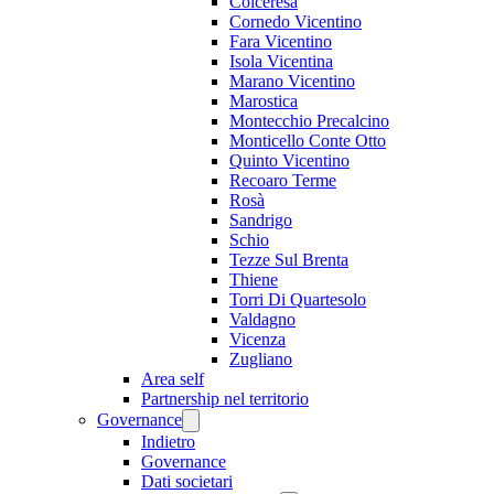
Colceresa
Cornedo Vicentino
Fara Vicentino
Isola Vicentina
Marano Vicentino
Marostica
Montecchio Precalcino
Monticello Conte Otto
Quinto Vicentino
Recoaro Terme
Rosà
Sandrigo
Schio
Tezze Sul Brenta
Thiene
Torri Di Quartesolo
Valdagno
Vicenza
Zugliano
Area self
Partnership nel territorio
Governance
Indietro
Governance
Dati societari