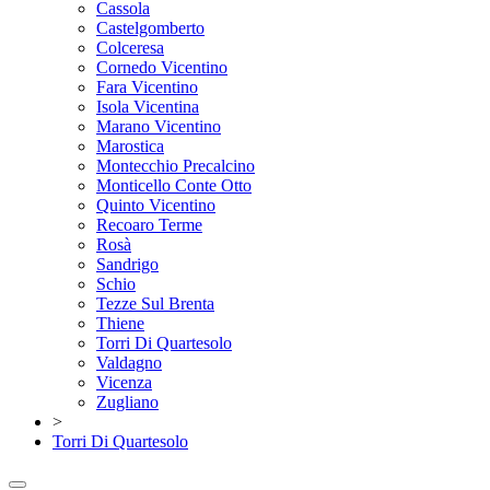
Cassola
Castelgomberto
Colceresa
Cornedo Vicentino
Fara Vicentino
Isola Vicentina
Marano Vicentino
Marostica
Montecchio Precalcino
Monticello Conte Otto
Quinto Vicentino
Recoaro Terme
Rosà
Sandrigo
Schio
Tezze Sul Brenta
Thiene
Torri Di Quartesolo
Valdagno
Vicenza
Zugliano
>
Torri Di Quartesolo