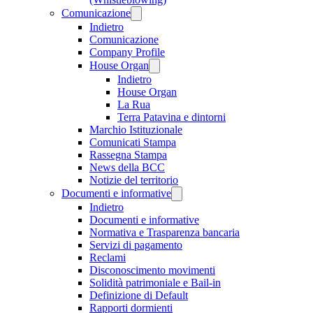
Comunicazione
Indietro
Comunicazione
Company Profile
House Organ
Indietro
House Organ
La Rua
Terra Patavina e dintorni
Marchio Istituzionale
Comunicati Stampa
Rassegna Stampa
News della BCC
Notizie del territorio
Documenti e informative
Indietro
Documenti e informative
Normativa e Trasparenza bancaria
Servizi di pagamento
Reclami
Disconoscimento movimenti
Solidità patrimoniale e Bail-in
Definizione di Default
Rapporti dormienti