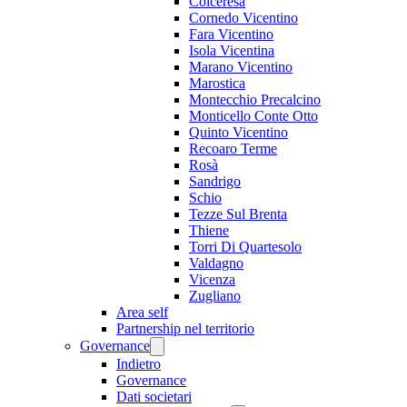
Colceresa
Cornedo Vicentino
Fara Vicentino
Isola Vicentina
Marano Vicentino
Marostica
Montecchio Precalcino
Monticello Conte Otto
Quinto Vicentino
Recoaro Terme
Rosà
Sandrigo
Schio
Tezze Sul Brenta
Thiene
Torri Di Quartesolo
Valdagno
Vicenza
Zugliano
Area self
Partnership nel territorio
Governance
Indietro
Governance
Dati societari