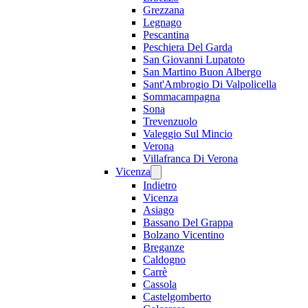
Grezzana
Legnago
Pescantina
Peschiera Del Garda
San Giovanni Lupatoto
San Martino Buon Albergo
Sant'Ambrogio Di Valpolicella
Sommacampagna
Sona
Trevenzuolo
Valeggio Sul Mincio
Verona
Villafranca Di Verona
Vicenza
Indietro
Vicenza
Asiago
Bassano Del Grappa
Bolzano Vicentino
Breganze
Caldogno
Carrè
Cassola
Castelgomberto