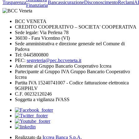
Trasparenza
Bancassicurazione
Disconoscimento
Reclami
A
Finanziaria
BCC VENETA
CREDITO COOPERATIVO – SOCIETA' COOPERATIVA
Sede legale: Via Perlena 78
36030 - Fara Vicentino (VI)
Sede amministrativa e direzione generale nel Comune di
Padova
Tel: 0445800800
PEC:
segreteria@pec.bccveneta.it
Aderente al Gruppo Bancario Cooperativo Iccrea
Partecipante al Gruppo IVA Gruppo Bancario Cooperativo
Iccrea
Partita IVA 15240741007 - Codice fatturazione elettronica
9GHPHLV
C.F. 00232120246
Soggetta a vigilanza IVASS
Realizzato da
Iccrea Banca S.p.A.