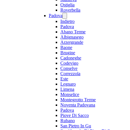
Ostiglia
Roverbella
Padova
Indietro
Padova
Abano Terme
Albignasego
Arzergrande
Baone
Brugine
Cadoneghe
Codevigo
Conselve
Correzzola
Este
Legnaro
Limena
Monselice
Montegrotto Terme
Noventa Padovana
Padova
Piove Di Sacco
Rubano
San Pietro In Gu