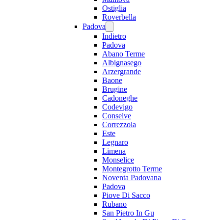
Ostiglia
Roverbella
Padova
Indietro
Padova
Abano Terme
Albignasego
Arzergrande
Baone
Brugine
Cadoneghe
Codevigo
Conselve
Correzzola
Este
Legnaro
Limena
Monselice
Montegrotto Terme
Noventa Padovana
Padova
Piove Di Sacco
Rubano
San Pietro In Gu