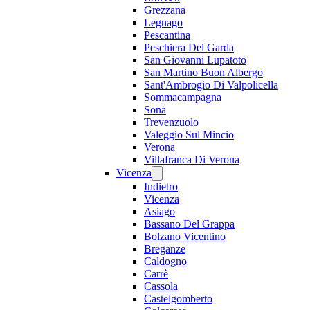
Grezzana
Legnago
Pescantina
Peschiera Del Garda
San Giovanni Lupatoto
San Martino Buon Albergo
Sant'Ambrogio Di Valpolicella
Sommacampagna
Sona
Trevenzuolo
Valeggio Sul Mincio
Verona
Villafranca Di Verona
Vicenza
Indietro
Vicenza
Asiago
Bassano Del Grappa
Bolzano Vicentino
Breganze
Caldogno
Carrè
Cassola
Castelgomberto