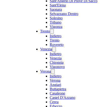
Sant'Angelo Di Piove Di Sacco
Sant'Elena
Saonara
Selvazzano Dentro
Solesino
Tribano
Vigonza
Trento
Indietro
Trento
Rovereto
Venezia
Indietro
Venezia
Chioggia
Vigonovo
Verona
Indietro
Verona
Angiari
Buttapietra
Casaleone
Castel D'Azzano
Cerea
Erbezzo