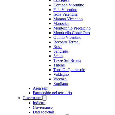
Colceresa
Cornedo Vicentino
Fara Vicentino
Isola Vicentina
Marano Vicentino
Marostica
Montecchio Precalcino
Monticello Conte Otto
Quinto Vicentino
Recoaro Terme
Rosà
Sandrigo
Schio
Tezze Sul Brenta
Thiene
Torri Di Quartesolo
Valdagno
Vicenza
Zugliano
Area self
Partnership nel territorio
Governance
Indietro
Governance
Dati societari