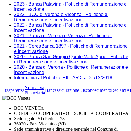
2023 - Banca Patavina - Politiche di Remunerazione e
Incentivazione
2022 - BCC di Verona e Vicenza - Politiche di
Remunerazione e Incentivazione
2022 - Banca Patavina - Politiche di Remunerazione e
Incentivazione
2021 - Banca di Verona e Vicenza - Politiche di
Remunerazione e Incentivazione
2021 - CereaBanca 1897 - Politiche di Remunerazione
e Incentivazione
2020 - Banca San Giorgio Quinto Valle Agno - Politiche
di Remunerazione e Incentivazione
2020 - Banca di Verona - Politiche di Remunerazione e
Incentivazione
Informativa al Pubblico PILLAR 3 al 31/12/2018
Normativa
Trasparenza
Bancassicurazione
Disconoscimento
Reclami
A
Finanziaria
BCC VENETA
CREDITO COOPERATIVO – SOCIETA' COOPERATIVA
Sede legale: Via Perlena 78
36030 - Fara Vicentino (VI)
Sede amministrativa e direzione generale nel Comune di