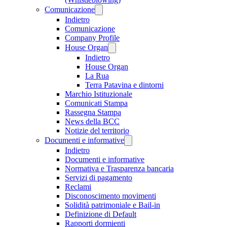
Comunicazione
Indietro
Comunicazione
Company Profile
House Organ
Indietro
House Organ
La Rua
Terra Patavina e dintorni
Marchio Istituzionale
Comunicati Stampa
Rassegna Stampa
News della BCC
Notizie del territorio
Documenti e informative
Indietro
Documenti e informative
Normativa e Trasparenza bancaria
Servizi di pagamento
Reclami
Disconoscimento movimenti
Solidità patrimoniale e Bail-in
Definizione di Default
Rapporti dormienti