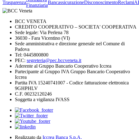
Trasparenza
Bancassicurazione
Disconoscimento
Reclami
A
Finanziaria
BCC VENETA
CREDITO COOPERATIVO – SOCIETA' COOPERATIVA
Sede legale: Via Perlena 78
36030 - Fara Vicentino (VI)
Sede amministrativa e direzione generale nel Comune di
Padova
Tel: 0445800800
PEC:
segreteria@pec.bccveneta.it
Aderente al Gruppo Bancario Cooperativo Iccrea
Partecipante al Gruppo IVA Gruppo Bancario Cooperativo
Iccrea
Partita IVA 15240741007 - Codice fatturazione elettronica
9GHPHLV
C.F. 00232120246
Soggetta a vigilanza IVASS
Realizzato da
Iccrea Banca S.p.A.