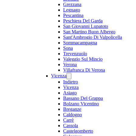
Grezzana
Legnago
Pescantina
Peschiera Del Garda
San Giovanni Lupatoto
San Martino Buon Albergo
Sant'Ambrogio Di Valpolicella
Sommacampagna
Sona
Trevenzuolo
Valeggio Sul Mincio
Verona
Villafranca Di Verona
Vicenza
Indietro
Vicenza
Asiago
Bassano Del Grappa
Bolzano Vicentino
Breganze
Caldogno
Carrè
Cassola
Castelgomberto