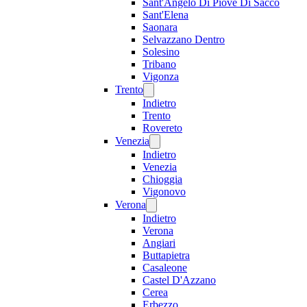
Sant'Angelo Di Piove Di Sacco
Sant'Elena
Saonara
Selvazzano Dentro
Solesino
Tribano
Vigonza
Trento
Indietro
Trento
Rovereto
Venezia
Indietro
Venezia
Chioggia
Vigonovo
Verona
Indietro
Verona
Angiari
Buttapietra
Casaleone
Castel D'Azzano
Cerea
Erbezzo