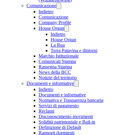
Comunicazione
Indietro
Comunicazione
Company Profile
House Organ
Indietro
House Organ
La Rua
Terra Patavina e dintorni
Marchio Istituzionale
Comunicati Stampa
Rassegna Stampa
News della BCC
Notizie del territorio
Documenti e informative
Indietro
Documenti e informative
Normativa e Trasparenza bancaria
Servizi di pagamento
Reclami
Disconoscimento movimenti
Solidità patrimoniale e Bail-in
Definizione di Default
Rapporti dormienti