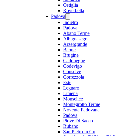
Ostiglia
Roverbella
Padova
Indietro
Padova
Abano Terme
Albignasego
Arzergrande
Baone
Brugine
Cadoneghe
Codevigo
Conselve
Correzzola
Este
Legnaro
Limena
Monselice
Montegrotto Terme
Noventa Padovana
Padova
Piove Di Sacco
Rubano
San Pietro In Gu