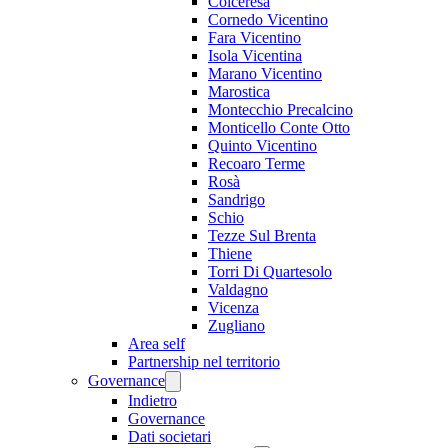
Colceresa
Cornedo Vicentino
Fara Vicentino
Isola Vicentina
Marano Vicentino
Marostica
Montecchio Precalcino
Monticello Conte Otto
Quinto Vicentino
Recoaro Terme
Rosà
Sandrigo
Schio
Tezze Sul Brenta
Thiene
Torri Di Quartesolo
Valdagno
Vicenza
Zugliano
Area self
Partnership nel territorio
Governance
Indietro
Governance
Dati societari