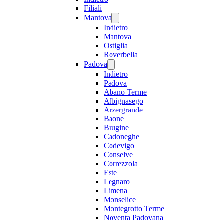
Filiali
Mantova
Indietro
Mantova
Ostiglia
Roverbella
Padova
Indietro
Padova
Abano Terme
Albignasego
Arzergrande
Baone
Brugine
Cadoneghe
Codevigo
Conselve
Correzzola
Este
Legnaro
Limena
Monselice
Montegrotto Terme
Noventa Padovana