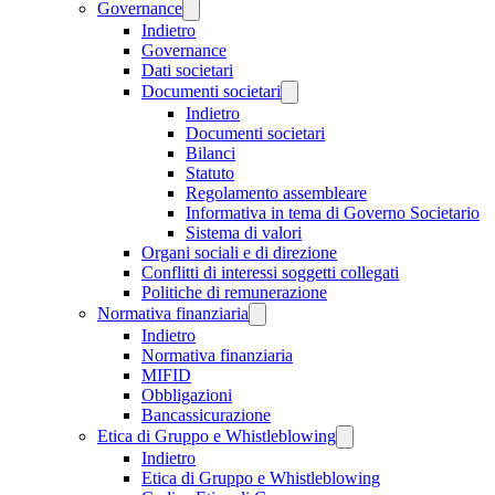
Governance
Indietro
Governance
Dati societari
Documenti societari
Indietro
Documenti societari
Bilanci
Statuto
Regolamento assembleare
Informativa in tema di Governo Societario
Sistema di valori
Organi sociali e di direzione
Conflitti di interessi soggetti collegati
Politiche di remunerazione
Normativa finanziaria
Indietro
Normativa finanziaria
MIFID
Obbligazioni
Bancassicurazione
Etica di Gruppo e Whistleblowing
Indietro
Etica di Gruppo e Whistleblowing