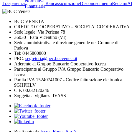
Normativa
Trasparenza
Bancassicurazione
Disconoscimento
Reclami
A
Finanziaria
BCC VENETA
CREDITO COOPERATIVO – SOCIETA' COOPERATIVA
Sede legale: Via Perlena 78
36030 - Fara Vicentino (VI)
Sede amministrativa e direzione generale nel Comune di
Padova
Tel: 0445800800
PEC:
segreteria@pec.bccveneta.it
Aderente al Gruppo Bancario Cooperativo Iccrea
Partecipante al Gruppo IVA Gruppo Bancario Cooperativo
Iccrea
Partita IVA 15240741007 - Codice fatturazione elettronica
9GHPHLV
C.F. 00232120246
Soggetta a vigilanza IVASS
Realizzato da
Iccrea Banca S.p.A.