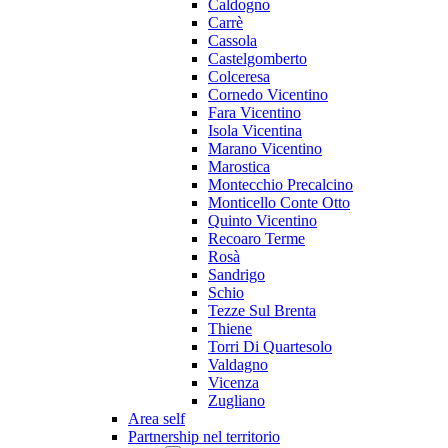
Caldogno
Carrè
Cassola
Castelgomberto
Colceresa
Cornedo Vicentino
Fara Vicentino
Isola Vicentina
Marano Vicentino
Marostica
Montecchio Precalcino
Monticello Conte Otto
Quinto Vicentino
Recoaro Terme
Rosà
Sandrigo
Schio
Tezze Sul Brenta
Thiene
Torri Di Quartesolo
Valdagno
Vicenza
Zugliano
Area self
Partnership nel territorio