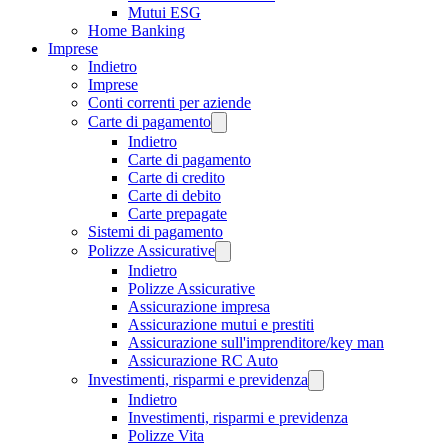
Mutui ESG
Home Banking
Imprese
Indietro
Imprese
Conti correnti per aziende
Carte di pagamento
Indietro
Carte di pagamento
Carte di credito
Carte di debito
Carte prepagate
Sistemi di pagamento
Polizze Assicurative
Indietro
Polizze Assicurative
Assicurazione impresa
Assicurazione mutui e prestiti
Assicurazione sull'imprenditore/key man
Assicurazione RC Auto
Investimenti, risparmi e previdenza
Indietro
Investimenti, risparmi e previdenza
Polizze Vita