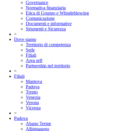
Governance
Normativa finanziaria
Etica di Gruppo e Whistleblowing
Comunicazione
Documenti e informative
Strumenti e Sicurezza
>
Dove siamo
Territorio di competenza
Sede
Filiali
Area self
Partnership nel territorio
>
Filiali
Mantova
Padova
Trento
Venezia
Verona
Vicenza
>
Padova
Abano Terme
Albignasego