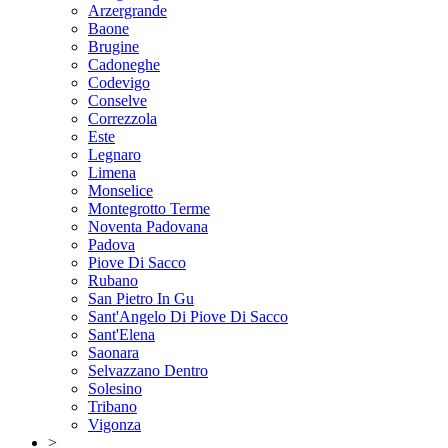
Arzergrande
Baone
Brugine
Cadoneghe
Codevigo
Conselve
Correzzola
Este
Legnaro
Limena
Monselice
Montegrotto Terme
Noventa Padovana
Padova
Piove Di Sacco
Rubano
San Pietro In Gu
Sant'Angelo Di Piove Di Sacco
Sant'Elena
Saonara
Selvazzano Dentro
Solesino
Tribano
Vigonza
>