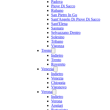
Padova
Piove Di Sacco
Rubano
San Pietro In Gu
Sant'Angelo Di Piove Di Sacco
Sant'Elena
Saonara
Selvazzano Dentro
Solesino
Tribano
Vigonza
Trento
Indietro
Trento
Rovereto
Venezia
Indietro
Venezia
Chioggia
Vigonovo
Verona
Indietro
Verona
Angiari
Buttapietra