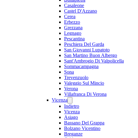
Casaleone
Castel D'Azzano
Cerea
Erbezzo
Grezzana
Legnago
Pescantina
Peschiera Del Garda
San Giovanni Lupatoto
San Martino Buon Albergo
Sant'Ambrogio Di Valpolicella
Sommacampagna
Sona
Trevenzuolo
Valeggio Sul Mincio
Verona
Villafranca Di Verona
Vicenza
Indietro
Vicenza
Asiago
Bassano Del Grappa
Bolzano Vicentino
Breganze