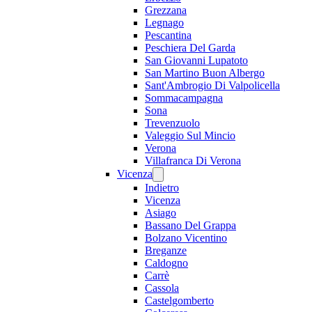
Grezzana
Legnago
Pescantina
Peschiera Del Garda
San Giovanni Lupatoto
San Martino Buon Albergo
Sant'Ambrogio Di Valpolicella
Sommacampagna
Sona
Trevenzuolo
Valeggio Sul Mincio
Verona
Villafranca Di Verona
Vicenza
Indietro
Vicenza
Asiago
Bassano Del Grappa
Bolzano Vicentino
Breganze
Caldogno
Carrè
Cassola
Castelgomberto