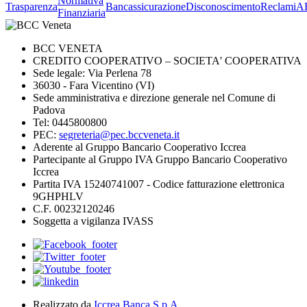
Normativa
Trasparenza
Bancassicurazione
Disconoscimento
Reclami
A
Finanziaria
BCC VENETA
CREDITO COOPERATIVO – SOCIETA' COOPERATIVA
Sede legale: Via Perlena 78
36030 - Fara Vicentino (VI)
Sede amministrativa e direzione generale nel Comune di
Padova
Tel: 0445800800
PEC:
segreteria@pec.bccveneta.it
Aderente al Gruppo Bancario Cooperativo Iccrea
Partecipante al Gruppo IVA Gruppo Bancario Cooperativo
Iccrea
Partita IVA 15240741007 - Codice fatturazione elettronica
9GHPHLV
C.F. 00232120246
Soggetta a vigilanza IVASS
Realizzato da
Iccrea Banca S.p.A.