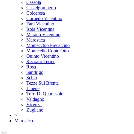
Cassola
Castelgomberto
Colceresa
Cornedo Vicentino
Fara Vicentino
Isola Vicentina
Marano Vicentino
Marostica
Montecchio Precalcino
Monticello Conte Otto
Quinto Vicentino
Recoaro Terme
Rosà
Sandrigo
Schio
Tezze Sul Brenta
Thiene
Torri Di Quartesolo
Valdagno
Vicenza
Zugliano
>
Marostica