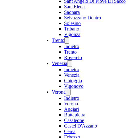
Sant'Angelo Di Piove Di Sacco
Sant'Elena
Saonara
Selvazzano Dentro
Solesino
Tribano
Vigonza
Trento
Indietro
Trento
Rovereto
Venezia
Indietro
Venezia
Chioggia
Vigonovo
Verona
Indietro
Verona
Angiari
Buttapietra
Casaleone
Castel D'Azzano
Cerea
Erbezzo