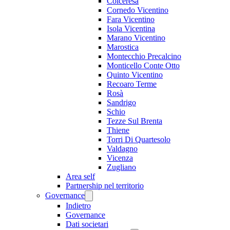
Colceresa
Cornedo Vicentino
Fara Vicentino
Isola Vicentina
Marano Vicentino
Marostica
Montecchio Precalcino
Monticello Conte Otto
Quinto Vicentino
Recoaro Terme
Rosà
Sandrigo
Schio
Tezze Sul Brenta
Thiene
Torri Di Quartesolo
Valdagno
Vicenza
Zugliano
Area self
Partnership nel territorio
Governance
Indietro
Governance
Dati societari