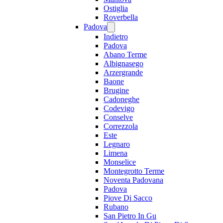
Ostiglia
Roverbella
Padova
Indietro
Padova
Abano Terme
Albignasego
Arzergrande
Baone
Brugine
Cadoneghe
Codevigo
Conselve
Correzzola
Este
Legnaro
Limena
Monselice
Montegrotto Terme
Noventa Padovana
Padova
Piove Di Sacco
Rubano
San Pietro In Gu