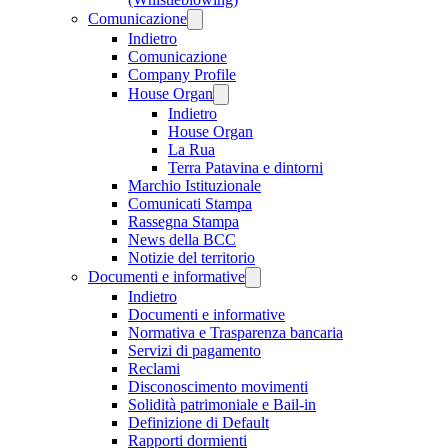
Comunicazione
Indietro
Comunicazione
Company Profile
House Organ
Indietro
House Organ
La Rua
Terra Patavina e dintorni
Marchio Istituzionale
Comunicati Stampa
Rassegna Stampa
News della BCC
Notizie del territorio
Documenti e informative
Indietro
Documenti e informative
Normativa e Trasparenza bancaria
Servizi di pagamento
Reclami
Disconoscimento movimenti
Solidità patrimoniale e Bail-in
Definizione di Default
Rapporti dormienti