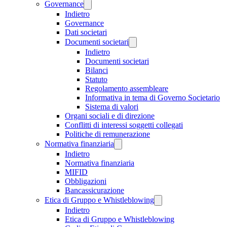
Governance
Indietro
Governance
Dati societari
Documenti societari
Indietro
Documenti societari
Bilanci
Statuto
Regolamento assembleare
Informativa in tema di Governo Societario
Sistema di valori
Organi sociali e di direzione
Conflitti di interessi soggetti collegati
Politiche di remunerazione
Normativa finanziaria
Indietro
Normativa finanziaria
MIFID
Obbligazioni
Bancassicurazione
Etica di Gruppo e Whistleblowing
Indietro
Etica di Gruppo e Whistleblowing