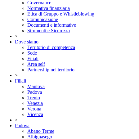
Governance
Normativa finanziaria
Etica di Gruppo e Whistleblowing
Comunicazione
Documenti e informative
Strumenti e Sicurezza
>
Dove siamo
Territorio di competenza
Sede
Filiali
Area self
Partnership nel territorio
>
Filiali
Mantova
Padova
Trento
Venezia
Verona
Vicenza
>
Padova
Abano Terme
Albignasego