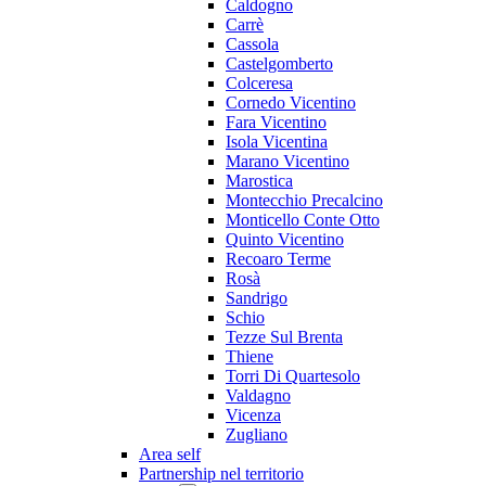
Caldogno
Carrè
Cassola
Castelgomberto
Colceresa
Cornedo Vicentino
Fara Vicentino
Isola Vicentina
Marano Vicentino
Marostica
Montecchio Precalcino
Monticello Conte Otto
Quinto Vicentino
Recoaro Terme
Rosà
Sandrigo
Schio
Tezze Sul Brenta
Thiene
Torri Di Quartesolo
Valdagno
Vicenza
Zugliano
Area self
Partnership nel territorio