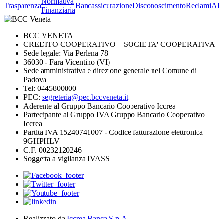
Normativa
Trasparenza
Bancassicurazione
Disconoscimento
Reclami
A
Finanziaria
BCC VENETA
CREDITO COOPERATIVO – SOCIETA' COOPERATIVA
Sede legale: Via Perlena 78
36030 - Fara Vicentino (VI)
Sede amministrativa e direzione generale nel Comune di
Padova
Tel: 0445800800
PEC:
segreteria@pec.bccveneta.it
Aderente al Gruppo Bancario Cooperativo Iccrea
Partecipante al Gruppo IVA Gruppo Bancario Cooperativo
Iccrea
Partita IVA 15240741007 - Codice fatturazione elettronica
9GHPHLV
C.F. 00232120246
Soggetta a vigilanza IVASS
Realizzato da
Iccrea Banca S.p.A.