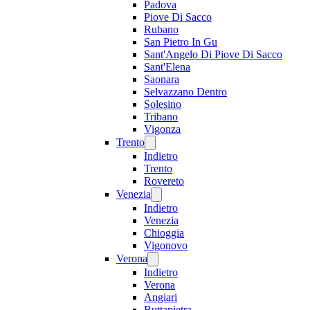
Padova
Piove Di Sacco
Rubano
San Pietro In Gu
Sant'Angelo Di Piove Di Sacco
Sant'Elena
Saonara
Selvazzano Dentro
Solesino
Tribano
Vigonza
Trento
Indietro
Trento
Rovereto
Venezia
Indietro
Venezia
Chioggia
Vigonovo
Verona
Indietro
Verona
Angiari
Buttapietra