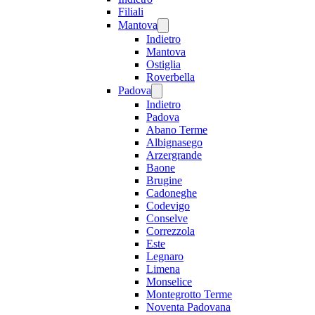
Filiali
Mantova
Indietro
Mantova
Ostiglia
Roverbella
Padova
Indietro
Padova
Abano Terme
Albignasego
Arzergrande
Baone
Brugine
Cadoneghe
Codevigo
Conselve
Correzzola
Este
Legnaro
Limena
Monselice
Montegrotto Terme
Noventa Padovana