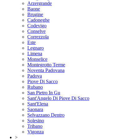
Arzergrande
Baone
Brugine
Cadoneghe
Codevigo
Conselve
Correzzola
Este
Legnaro
Limena
Monselice
Montegrotto Terme
Noventa Padovana
Padova
Piove Di Sacco
Rubano
San Pietro In Gu
Sant'Angelo Di Piove Di Sacco
Sant'Elena
Saonara
Selvazzano Dentro
Solesino
Tribano
Vigonza
>