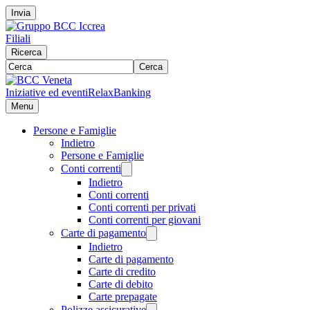
Invia
Filiali
Ricerca
Cerca
Iniziative ed eventi
RelaxBanking
Menu
Persone e Famiglie
Indietro
Persone e Famiglie
Conti correnti
Indietro
Conti correnti
Conti correnti per privati
Conti correnti per giovani
Carte di pagamento
Indietro
Carte di pagamento
Carte di credito
Carte di debito
Carte prepagate
Polizze assicurative