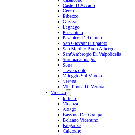
Castel D'Azzano
Cerea
Erbezzo
Grezzana
Legnago
Pescantina
Peschiera Del Garda
San Giovanni Lupatoto
San Martino Buon Albergo
Sant'Ambrogio Di Valpolicella
Sommacampagna
Sona
Trevenzuolo
Valeggio Sul Mincio
Verona
Villafranca Di Verona
Vicenza
Indietro
Vicenza
Asiago
Bassano Del Grappa
Bolzano Vicentino
Breganze
Caldogno