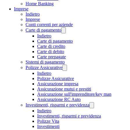
Home Banking
Imprese
Indietro
Imprese
Conti correnti per aziende
Carte di pagamento
Indietro
Carte di pagamento
Carte di credito
Carte di debito
Carte prepagate
Sistemi di pagamento
Polizze Assicurative
Indietro
Polizze Assicurative
Assicurazione impresa
Assicurazione mutui e prestiti
Assicurazione sull'imprenditore/key man
Assicurazione RC Auto
Investimenti, risparmi e previdenza
Indietro
Investimenti, risparmi e previdenza
Polizze Vita
Investimenti