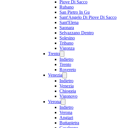
Piove Di Sacco
Rubano
San Pietro In Gu
Sant'Angelo Di Piove Di Sacco
Sant'Elena
Saonara
Selvazzano Dentro
Solesino
Tribano
Vigonza
Trento
Indietro
Trento
Rovereto
Venezia
Indietro
Venezia
Chioggia
Vigonovo
Verona
Indietro
Verona
Angiari
Buttapietra
Casaleone