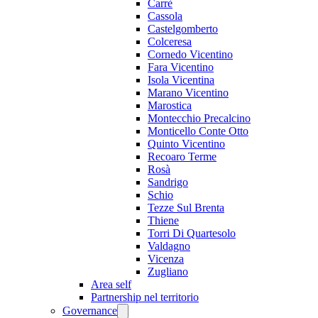
Carrè
Cassola
Castelgomberto
Colceresa
Cornedo Vicentino
Fara Vicentino
Isola Vicentina
Marano Vicentino
Marostica
Montecchio Precalcino
Monticello Conte Otto
Quinto Vicentino
Recoaro Terme
Rosà
Sandrigo
Schio
Tezze Sul Brenta
Thiene
Torri Di Quartesolo
Valdagno
Vicenza
Zugliano
Area self
Partnership nel territorio
Governance