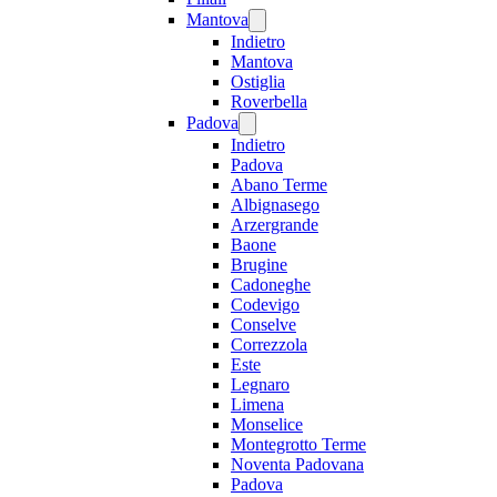
Mantova
Indietro
Mantova
Ostiglia
Roverbella
Padova
Indietro
Padova
Abano Terme
Albignasego
Arzergrande
Baone
Brugine
Cadoneghe
Codevigo
Conselve
Correzzola
Este
Legnaro
Limena
Monselice
Montegrotto Terme
Noventa Padovana
Padova