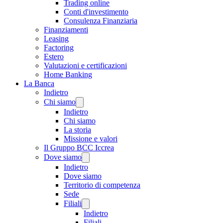
Trading online
Conti d'investimento
Consulenza Finanziaria
Finanziamenti
Leasing
Factoring
Estero
Valutazioni e certificazioni
Home Banking
La Banca
Indietro
Chi siamo
Indietro
Chi siamo
La storia
Missione e valori
Il Gruppo BCC Iccrea
Dove siamo
Indietro
Dove siamo
Territorio di competenza
Sede
Filiali
Indietro
Filiali