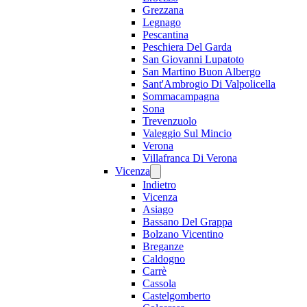
Grezzana
Legnago
Pescantina
Peschiera Del Garda
San Giovanni Lupatoto
San Martino Buon Albergo
Sant'Ambrogio Di Valpolicella
Sommacampagna
Sona
Trevenzuolo
Valeggio Sul Mincio
Verona
Villafranca Di Verona
Vicenza
Indietro
Vicenza
Asiago
Bassano Del Grappa
Bolzano Vicentino
Breganze
Caldogno
Carrè
Cassola
Castelgomberto