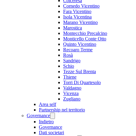
Colceresa
Cornedo Vicentino
Fara Vicentino
Isola Vicentina
Marano Vicentino
Marostica
Montecchio Precalcino
Monticello Conte Otto
Quinto Vicentino
Recoaro Terme
Rosà
Sandrigo
Schio
Tezze Sul Brenta
Thiene
Torri Di Quartesolo
Valdagno
Vicenza
Zugliano
Area self
Partnership nel territorio
Governance
Indietro
Governance
Dati societari