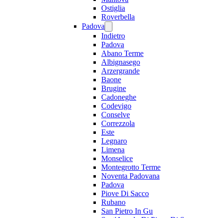
Ostiglia
Roverbella
Padova
Indietro
Padova
Abano Terme
Albignasego
Arzergrande
Baone
Brugine
Cadoneghe
Codevigo
Conselve
Correzzola
Este
Legnaro
Limena
Monselice
Montegrotto Terme
Noventa Padovana
Padova
Piove Di Sacco
Rubano
San Pietro In Gu