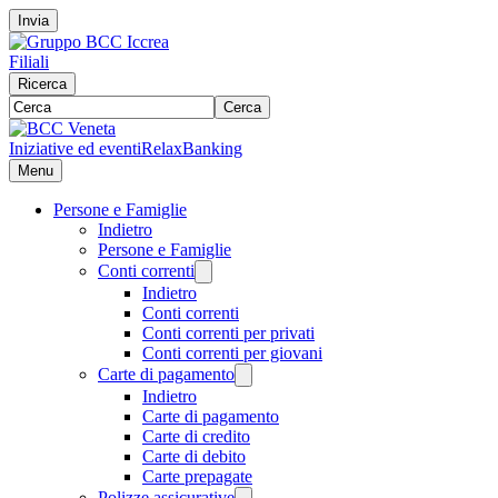
Invia
Filiali
Ricerca
Cerca
Iniziative ed eventi
RelaxBanking
Menu
Persone e Famiglie
Indietro
Persone e Famiglie
Conti correnti
Indietro
Conti correnti
Conti correnti per privati
Conti correnti per giovani
Carte di pagamento
Indietro
Carte di pagamento
Carte di credito
Carte di debito
Carte prepagate
Polizze assicurative