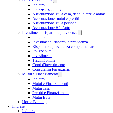
Indietro
Polizze assicurative
Assicurazione sulla casa, danni a terzi e animali
Assicurazione mutui e prestiti
Assicurazione sulla persona
Assicurazione RC Auto
Investimenti, risparmi e previdenza
Indietro
Investimenti, risparmi e previdenza
Risparmio e previdenza complementare
Polizze Vita
Investimenti
Trading online
Conti d'investimento
Consulenza Finanziaria
Mutui e Finanziamenti
Indietro
Mutui e Finanziamenti
Mutui casa
Prestiti e Finanziamenti
Mutui ESG
Home Banking
Imprese
Indietro