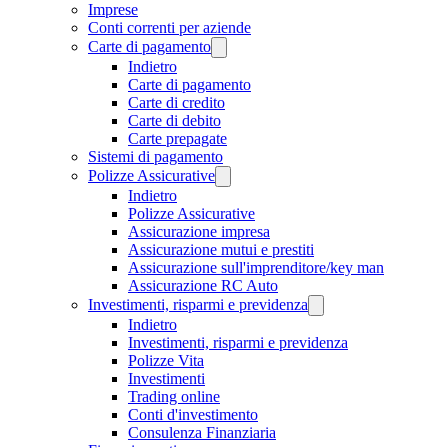
Imprese
Conti correnti per aziende
Carte di pagamento
Indietro
Carte di pagamento
Carte di credito
Carte di debito
Carte prepagate
Sistemi di pagamento
Polizze Assicurative
Indietro
Polizze Assicurative
Assicurazione impresa
Assicurazione mutui e prestiti
Assicurazione sull'imprenditore/key man
Assicurazione RC Auto
Investimenti, risparmi e previdenza
Indietro
Investimenti, risparmi e previdenza
Polizze Vita
Investimenti
Trading online
Conti d'investimento
Consulenza Finanziaria