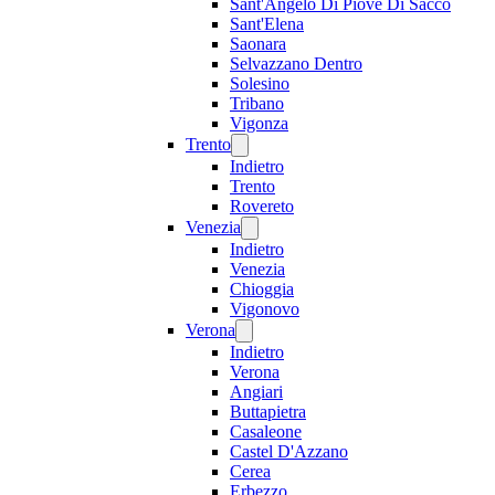
Sant'Angelo Di Piove Di Sacco
Sant'Elena
Saonara
Selvazzano Dentro
Solesino
Tribano
Vigonza
Trento
Indietro
Trento
Rovereto
Venezia
Indietro
Venezia
Chioggia
Vigonovo
Verona
Indietro
Verona
Angiari
Buttapietra
Casaleone
Castel D'Azzano
Cerea
Erbezzo