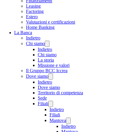
Finanziamenti
Leasing
Factoring
Estero
Valutazioni e certificazioni
Home Banking
La Banca
Indietro
Chi siamo
Indietro
Chi siamo
La storia
Missione e valori
Il Gruppo BCC Iccrea
Dove siamo
Indietro
Dove siamo
Territorio di competenza
Sede
Filiali
Indietro
Filiali
Mantova
Indietro
Mantova