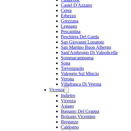
Castel D'Azzano
Cerea
Erbezzo
Grezzana
Legnago
Pescantina
Peschiera Del Garda
San Giovanni Lupatoto
San Martino Buon Albergo
Sant'Ambrogio Di Valpolicella
Sommacampagna
Sona
Trevenzuolo
Valeggio Sul Mincio
Verona
Villafranca Di Verona
Vicenza
Indietro
Vicenza
Asiago
Bassano Del Grappa
Bolzano Vicentino
Breganze
Caldogno