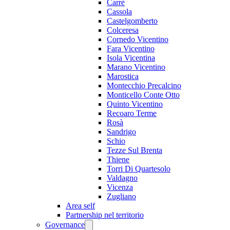
Carrè
Cassola
Castelgomberto
Colceresa
Cornedo Vicentino
Fara Vicentino
Isola Vicentina
Marano Vicentino
Marostica
Montecchio Precalcino
Monticello Conte Otto
Quinto Vicentino
Recoaro Terme
Rosà
Sandrigo
Schio
Tezze Sul Brenta
Thiene
Torri Di Quartesolo
Valdagno
Vicenza
Zugliano
Area self
Partnership nel territorio
Governance