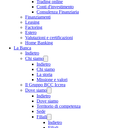
Trading online
Conti d'investimento
Consulenza Finanziaria
Finanziamenti
Leasing
Factoring
Estero
Valutazioni e certificazioni
Home Banking
La Banca
Indietro
Chi siamo
Indietro
Chi siamo
La storia
Missione e valori
Il Gruppo BCC Iccrea
Dove siamo
Indietro
Dove siamo
Territorio di competenza
Sede
Filiali
Indietro
Filiali