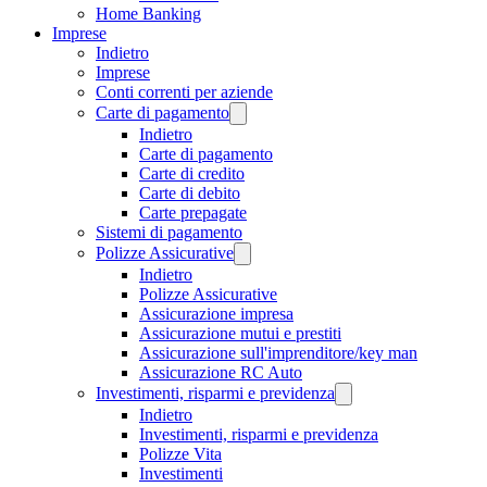
Home Banking
Imprese
Indietro
Imprese
Conti correnti per aziende
Carte di pagamento
Indietro
Carte di pagamento
Carte di credito
Carte di debito
Carte prepagate
Sistemi di pagamento
Polizze Assicurative
Indietro
Polizze Assicurative
Assicurazione impresa
Assicurazione mutui e prestiti
Assicurazione sull'imprenditore/key man
Assicurazione RC Auto
Investimenti, risparmi e previdenza
Indietro
Investimenti, risparmi e previdenza
Polizze Vita
Investimenti