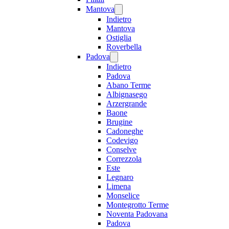
Mantova
Indietro
Mantova
Ostiglia
Roverbella
Padova
Indietro
Padova
Abano Terme
Albignasego
Arzergrande
Baone
Brugine
Cadoneghe
Codevigo
Conselve
Correzzola
Este
Legnaro
Limena
Monselice
Montegrotto Terme
Noventa Padovana
Padova