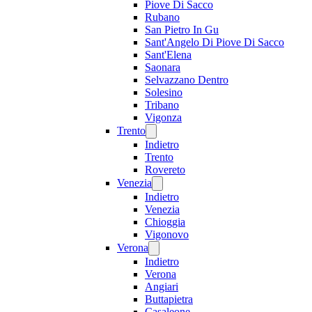
Piove Di Sacco
Rubano
San Pietro In Gu
Sant'Angelo Di Piove Di Sacco
Sant'Elena
Saonara
Selvazzano Dentro
Solesino
Tribano
Vigonza
Trento
Indietro
Trento
Rovereto
Venezia
Indietro
Venezia
Chioggia
Vigonovo
Verona
Indietro
Verona
Angiari
Buttapietra
Casaleone