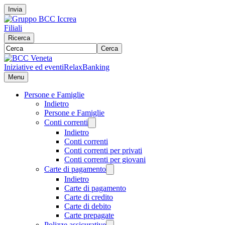
Invia
Filiali
Ricerca
Cerca
Iniziative ed eventi
RelaxBanking
Menu
Persone e Famiglie
Indietro
Persone e Famiglie
Conti correnti
Indietro
Conti correnti
Conti correnti per privati
Conti correnti per giovani
Carte di pagamento
Indietro
Carte di pagamento
Carte di credito
Carte di debito
Carte prepagate
Polizze assicurative